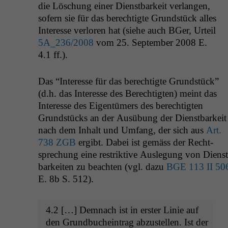
die Löschung ein­er Dien­st­barkeit ver­lan­gen,
sofern sie für das berechtigte Grund­stück alles
Inter­esse ver­loren hat (siehe auch BGer, Urteil
5A_236
/2008
vom 25. Sep­tem­ber 2008 E.
4.1 ff.).
Das “Inter­esse für das berechtigte Grund­stück”
(d.h. das Inter­esse des Berechtigten) meint das
Inter­esse des Eigen­tümers des berechtigten
Grund­stücks an der Ausübung der Dien­st­barkeit
nach dem Inhalt und Umfang, der sich aus
Art.
738
ZGB
ergibt. Dabei ist gemäss der Recht­
sprechung eine restrik­tive Ausle­gung von Dien­st
barkeit­en zu beacht­en (vgl. dazu
BGE
113
II
50
E. 8b S. 512).
4.2 […] Dem­nach ist in erster Lin­ie auf
den Grund­buchein­trag abzustellen. Ist der