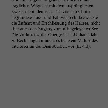
fraglichen Wegrecht mit dem ursprünglichen
Zweck nicht iden­tisch. Das vor Jahrzehn­ten
begrün­dete Fuss- und Fahrwe­grecht bezweck­te
die Zufahrt und Erschlies­sung des Haus­es, nicht
aber auch den Zugang zum nahegele­ge­nen See.
Die Vorin­stanz, das Oberg­ericht
LU
, hat­te daher
zu Recht angenom­men, es liege ein Ver­lust des
Inter­ess­es an der Dien­st­barkeit vor (E. 4.3).