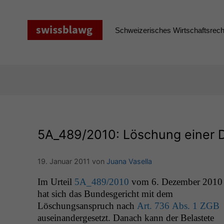
Zum
Inhalt
springen
Schweizerisches Wirtschaftsrecht
5A_489
/2010: Löschung einer D
19. Januar 2011
von
Juana Vasella
Im Urteil
5A_489
/2010
vom 6. Dezem­ber 2010
hat sich das Bun­des­gericht mit dem
Löschungsanspruch nach
Art. 736 Abs. 1
ZGB
auseinan­derge­set­zt. Danach kann der Belastete