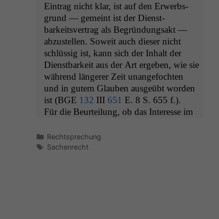
Ein­trag nicht klar, ist auf den Erwerb­s­
grund — gemeint ist der Dien­st­
barkeitsver­trag als Begrün­dungsakt —
abzustellen. Soweit auch dieser nicht
schlüs­sig ist, kann sich der Inhalt der
Dien­st­barkeit aus der Art ergeben, wie sie
während län­ger­er Zeit unange­focht­en
und in gutem Glauben aus­geübt wor­den
ist (
BGE
132
III
651
E. 8 S. 655 f.).
Für die Beurteilung, ob das Inter­esse im
Kategorien
Rechtsprechung
Schlagwörter
Sachenrecht