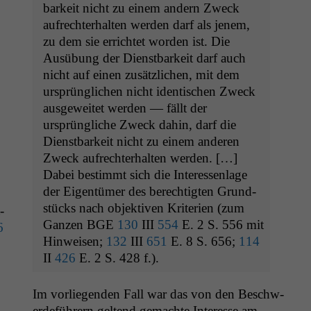
barkeit nicht zu einem andern Zweck
aufrechter­hal­ten wer­den darf als jen­em,
zu dem sie errichtet wor­den ist. Die
Ausübung der Dien­st­barkeit darf auch
nicht auf einen zusät­zlichen, mit dem
ursprünglichen nicht iden­tis­chen Zweck
aus­geweit­et wer­den — fällt der
ursprüngliche Zweck dahin, darf die
Dien­st­barkeit nicht zu einem anderen
Zweck aufrechter­hal­ten wer­den. […]
Dabei bes­timmt sich die Inter­essen­lage
der Eigen­tümer des berechtigten Grund­
stücks nach objek­tiv­en Kri­te­rien (zum
­
Ganzen
BGE
130
III
554
E. 2 S. 556 mit
6
Hin­weisen;
132
III
651
E. 8 S. 656;
114
II
426
E. 2 S. 428 f.).
Im vor­liegen­den Fall war das von den Beschw­
erde­führern gel­tend gemachte Inter­esse am