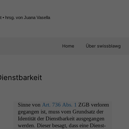
 • hrsg. von Juana Vasella
Home
Über swissblawg
ienstbarkeit
Sinne von
Art. 736 Abs. 1
ZGB
ver­loren
gegan­gen ist, muss vom Grund­satz der
Iden­tität der Dien­st­barkeit aus­ge­gan­gen
wer­den. Dieser besagt, dass eine Dien­st­