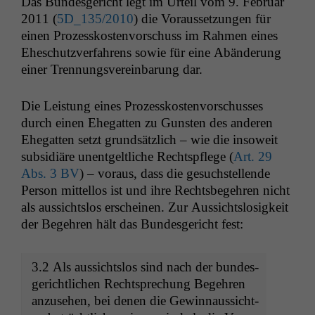
Das Bun­des­gericht legt im Urteil vom 9. Feb­ru­ar
2011 (
5D_135
/2010
) die Voraus­set­zun­gen für
einen Prozesskosten­vorschuss im Rah­men eines
Eheschutzver­fahrens sowie für eine Abän­derung
ein­er Tren­nungsvere­in­barung dar.
Die Leis­tung eines Prozesskosten­vorschuss­es
durch einen Ehe­gat­ten zu Gun­sten des anderen
Ehe­gat­ten set­zt grund­sät­zlich – wie die insoweit
sub­sidiäre unent­geltliche Recht­spflege (
Art. 29
Abs. 3
BV
) – voraus, dass die gesuch­stel­lende
Per­son mit­tel­los ist und ihre Rechts­begehren nicht
als aus­sicht­s­los erscheinen. Zur Aus­sicht­slosigkeit
der Begehren hält das Bun­des­gericht fest:
3.2 Als aus­sicht­s­los sind nach der bun­des­
gerichtlichen Recht­sprechung Begehren
anzuse­hen, bei denen die Gewin­naus­sicht­