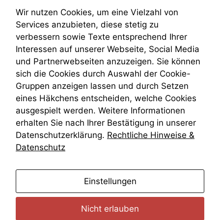
Teilungsklage
Wir nutzen Cookies, um eine Vielzahl von
Venezuela
Services anzubieten, diese stetig zu
VRK
verbessern sowie Texte entsprechend Ihrer
Wiederherstellungsanordnung
Interessen auf unserer Webseite, Social Media
Zivilprozessordnung
und Partnerwebseiten anzuzeigen. Sie können
ZPO
sich die Cookies durch Auswahl der Cookie-
Zustellfiktion
Gruppen anzeigen lassen und durch Setzen
Zuständigkeit
Öffentliches Personalrecht
eines Häkchens entscheiden, welche Cookies
Öffentlichkeitsprinzip
ausgespielt werden. Weitere Informationen
erhalten Sie nach Ihrer Bestätigung in unserer
Datenschutzerklärung.
Rechtliche Hinweise &
Datenschutz
anmelden
Einstellungen
Nicht erlauben