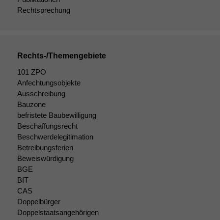
angezeigt
Rechtsprechung
werden kann.
Statistiken
Rechts-/Themengebiete
Um unsere
Website zu
101 ZPO
verbessern,
Anfechtungsobjekte
zeichnen
Ausschreibung
wir
Bauzone
anonyme
befristete Baubewilligung
statistische
Beschaffungsrecht
Daten auf.
Beschwerdelegitimation
Betreibungsferien
Beweiswürdigung
Funktionalität
BGE
Einige
Funktionen auf
BIT
dieser Website
CAS
sind optional.
Doppelbürger
Wenn Sie
Doppelstaatsangehörigen
diese Option