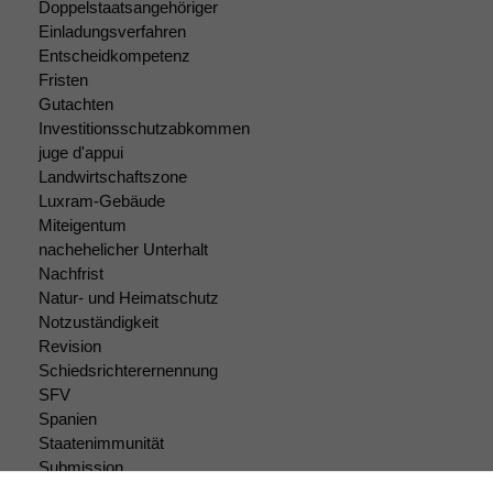
Doppelstaatsangehöriger
deaktivieren,
Einladungsverfahren
kann die
Entscheidkompetenz
Website nicht
Fristen
zu 100%
Gutachten
funktionieren.
Investitionsschutzabkommen
juge d'appui
Landwirtschaftszone
Marketing
Luxram-Gebäude
Wir speichern
Miteigentum
anonyme Daten ab,
nachehelicher Unterhalt
um interne
marketingtechnische
Nachfrist
Auswertungen
Natur- und Heimatschutz
durchführen zu
Notzuständigkeit
können. Diese helfen
Revision
uns, unsere Website
Schiedsrichterernennung
zu verbessern.
SFV
Spanien
Staatenimmunität
Submission
Submissionsrecht