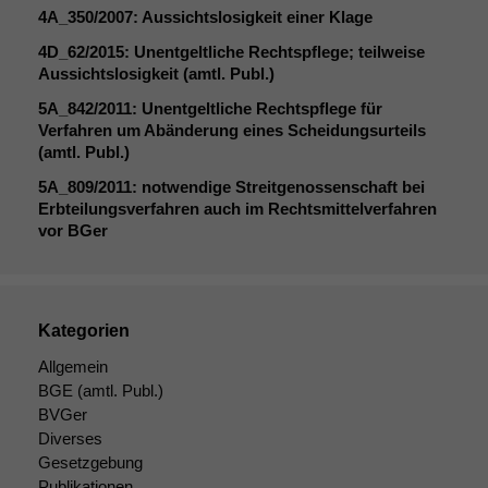
4A_350
/2007: Aussichtslosigkeit einer Klage
4D_62
/2015: Unentgeltliche Rechtspflege; teilweise
Aussichtslosigkeit (amtl. Publ.)
5A_842
/2011: Unentgeltliche Rechtspflege für
Verfahren um Abänderung eines Scheidungsurteils
(amtl. Publ.)
5A_809
/2011: notwendige Streitgenossenschaft bei
Erbteilungsverfahren auch im Rechtsmittelverfahren
vor BGer
Notwendige
Cookies
Diese
Kategorien
Cookies sind
nicht
Allgemein
optional, es
BGE
(amtl. Publ.)
braucht sie,
BVGer
damit die
Diverses
Website
Gesetzgebung
korrekt
Publikationen