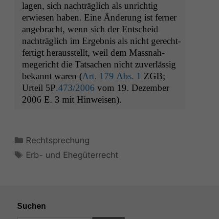
lagen, sich nachträglich als unrichtig
erwiesen haben. Eine Änderung ist fern­er
ange­bracht, wenn sich der Entscheid
nachträglich im Ergeb­nis als nicht gerecht­
fer­tigt her­ausstellt, weil dem Mass­nah­
megericht die Tat­sachen nicht zuver­läs­sig
bekan­nt waren (
Art. 179 Abs. 1
ZGB
;
Urteil
5P
.473/2006
vom 19. Dezem­ber
2006 E. 3 mit Hinweisen).
Kategorien
Rechtsprechung
Schlagwörter
Erb- und Ehegüterrecht
Suchen