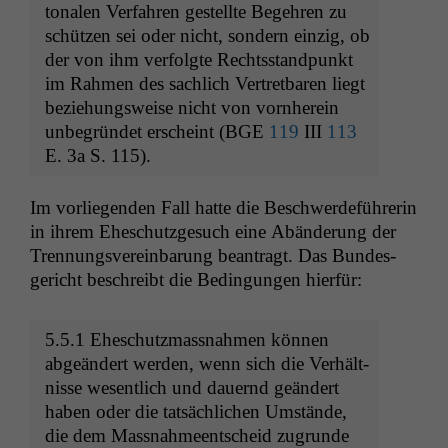
tonalen Ver­fahren gestellte Begehren zu
schützen sei oder nicht, son­dern einzig, ob
der von ihm ver­fol­gte Rechts­stand­punkt
im Rah­men des sach­lich Vertret­baren liegt
beziehungsweise nicht von vorn­here­in
unbe­grün­det erscheint (
BGE
119
III
113
E. 3a S. 115).
Im vor­liegen­den Fall hat­te die Beschw­erde­führerin
in ihrem Eheschutzge­such eine Abän­derung der
Tren­nungsvere­in­barung beantragt. Das Bun­des­
gericht beschreibt die Bedin­gun­gen hierfür:
5.5.1 Eheschutz­mass­nah­men kön­nen
abgeän­dert wer­den, wenn sich die Ver­hält­
nisse wesentlich und dauernd geän­dert
haben oder die tat­säch­lichen Umstände,
die dem Mass­nah­meentscheid zugrunde