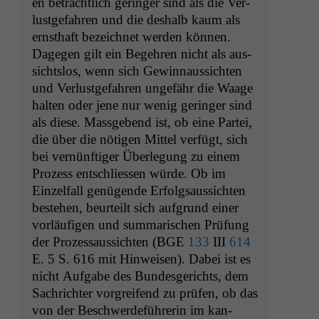
en beträchtlich geringer sind als die Ver­
lust­ge­fahren und die deshalb kaum als
ern­sthaft beze­ich­net wer­den kön­nen.
Dage­gen gilt ein Begehren nicht als aus­
sicht­s­los, wenn sich Gewin­naus­sicht­en
und Ver­lust­ge­fahren unge­fähr die Waage
hal­ten oder jene nur wenig geringer sind
als diese. Mass­gebend ist, ob eine Partei,
die über die nöti­gen Mit­tel ver­fügt, sich
bei vernün­ftiger Über­legung zu einem
Prozess entschliessen würde. Ob im
Einzelfall genü­gende Erfol­gsaus­sicht­en
beste­hen, beurteilt sich auf­grund ein­er
vor­läu­fi­gen und sum­marischen Prü­fung
der Prozes­saus­sicht­en (
BGE
133
III
614
E. 5 S. 616 mit Hin­weisen). Dabei ist es
nicht Auf­gabe des Bun­des­gerichts, dem
Sachrichter vor­greifend zu prüfen, ob das
von der Beschw­erde­führerin im kan­