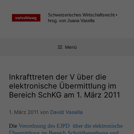
Zum
Inhalt
Schweizerisches Wirtschaftsrecht •
springen
hrsg. von Juana Vasella
Menü
Inkrafttreten der V über die
elektronische Übermittlung im
Bereich SchKG am 1. März 2011
1. März 2011
von
David Vasella
Die
Verord­nung des
EJPD
über die elek­tro­n­is­che
Über­mit­tlung im Bere­ich Schuld­be­trei­bung und