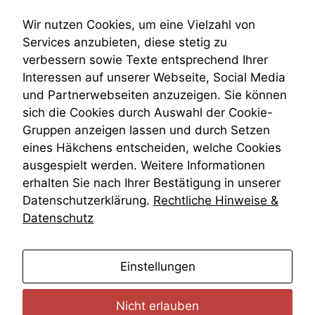
Submissionsrecht
statistische
Teilungsklage
Wir nutzen Cookies, um eine Vielzahl von
Daten auf.
Venezuela
Services anzubieten, diese stetig zu
VRK
verbessern sowie Texte entsprechend Ihrer
Wiederherstellungsanordnung
Funktionalität
Interessen auf unserer Webseite, Social Media
Zivilprozessordnung
Einige
und Partnerwebseiten anzuzeigen. Sie können
ZPO
Funktionen auf
sich die Cookies durch Auswahl der Cookie-
Zustellfiktion
dieser Website
Gruppen anzeigen lassen und durch Setzen
Zuständigkeit
sind optional.
Öffentliches Personalrecht
Wenn Sie
eines Häkchens entscheiden, welche Cookies
diese Option
Öffentlichkeitsprinzip
ausgespielt werden. Weitere Informationen
deaktivieren,
erhalten Sie nach Ihrer Bestätigung in unserer
kann die
Datenschutzerklärung.
Rechtliche Hinweise &
Website nicht
zu 100%
Datenschutz
funktionieren.
anmelden
Einstellungen
Marketing
Wir speichern
Nicht erlauben
anonyme Daten ab,