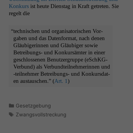
Konkurs
ist heute Dien­stag in Kraft getreten. Sie
regelt die
“
tech­nis­chen und organ­isatorischen Vor­
gaben und das Daten­for­mat, nach denen
Gläu­bigerin­nen und Gläu­biger sowie
Betrei­bungs- und Konkursämter in ein­er
geschlosse­nen Benutzer­gruppe (eSchKG-
Ver­bund) als Ver­bundteil­nehmerin­nen und
‑teil­nehmer Betrei­bungs- und Konkurs­dat­
en aus­tauschen.” (
Art. 1
)
Kategorien
Gesetzgebung
Schlagwörter
Zwangsvollstreckung