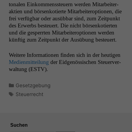
tonalen Einkom­menss­teuern wer­den Mitar­beit­er­
ak­tien und börsenkotierte Mitar­beit­erop­tio­nen, die
frei ver­füg­bar oder ausüb­bar sind, zum Zeit­punkt
des Erwerbs besteuert. Die nicht börsenkotierten
und die ges­per­rten Mitar­beit­erop­tio­nen wer­den
kün­ftig zum Zeit­punkt der Ausübung besteuert.
Weit­ere Infor­ma­tio­nen find­en sich in der heuti­gen
Medi­en­mit­teilung
der Eid­genös­sis­chen Steuerver­
wal­tung (
ESTV
).
Kategorien
Gesetzgebung
Schlagwörter
Steuerrecht
Suchen