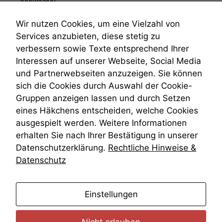
anonyme
Submissionsrecht
statistische
Teilungsklage
Daten auf.
Wir nutzen Cookies, um eine Vielzahl von
Venezuela
Services anzubieten, diese stetig zu
VRK
verbessern sowie Texte entsprechend Ihrer
Wiederherstellungsanordnung
Funktionalität
Interessen auf unserer Webseite, Social Media
Zivilprozessordnung
Einige
und Partnerwebseiten anzuzeigen. Sie können
Funktionen auf
ZPO
sich die Cookies durch Auswahl der Cookie-
dieser Website
Zustellfiktion
sind optional.
Gruppen anzeigen lassen und durch Setzen
Zuständigkeit
Wenn Sie
Öffentliches Personalrecht
eines Häkchens entscheiden, welche Cookies
diese Option
Öffentlichkeitsprinzip
ausgespielt werden. Weitere Informationen
deaktivieren,
erhalten Sie nach Ihrer Bestätigung in unserer
kann die
Website nicht
Datenschutzerklärung.
Rechtliche Hinweise &
zu 100%
Datenschutz
funktionieren.
anmelden
Einstellungen
Marketing
Wir speichern
anonyme Daten ab,