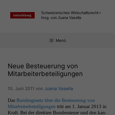
Zum
Inhalt
Schweizerisches Wirtschaftsrecht •
springen
hrsg. von Juana Vasella
Menü
Neue Besteuerung von
Mitarbeiterbeteiligungen
10. Juni 2011
von
Juana Vasella
Das
Bun­des­ge­setz über die Besteuerung von
Mitar­beit­er­beteili­gun­gen
tritt am 1. Jan­u­ar 2013 in
Kraft. Bei der direk­ten Bun­dess­teuer und den kan­