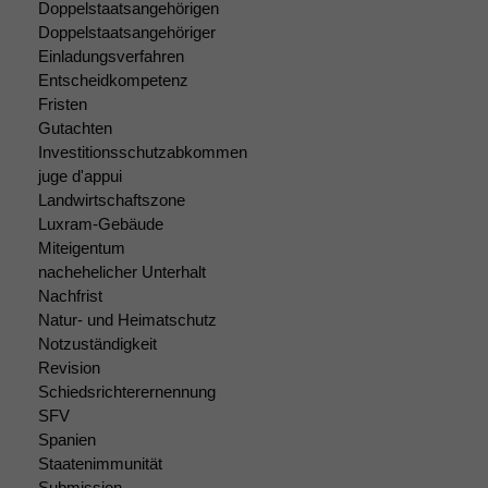
Doppelstaatsangehörigen
Doppelstaatsangehöriger
Notwendige
Einladungsverfahren
Cookies
Entscheidkompetenz
Diese
Fristen
Cookies sind
Gutachten
nicht
Investitionsschutzabkommen
optional, es
juge d'appui
braucht sie,
damit die
Landwirtschaftszone
Website
Luxram-Gebäude
korrekt
Miteigentum
angezeigt
nachehelicher Unterhalt
werden kann.
Nachfrist
Natur- und Heimatschutz
Notzuständigkeit
Statistiken
Revision
Um unsere
Schiedsrichterernennung
Website zu
SFV
verbessern,
Spanien
zeichnen
Staatenimmunität
wir
Submission