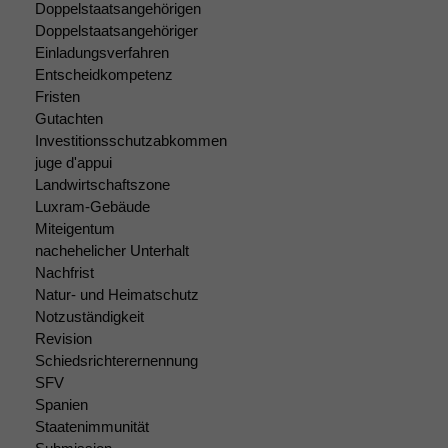
Doppelstaatsangehörigen
Doppelstaatsangehöriger
Notwendige
Einladungsverfahren
Cookies
Entscheidkompetenz
Diese
Fristen
Cookies sind
Gutachten
nicht
Investitionsschutzabkommen
optional, es
juge d'appui
braucht sie,
damit die
Landwirtschaftszone
Website
Luxram-Gebäude
korrekt
Miteigentum
angezeigt
nachehelicher Unterhalt
werden kann.
Nachfrist
Natur- und Heimatschutz
Notzuständigkeit
Statistiken
Revision
Um unsere
Schiedsrichterernennung
Website zu
SFV
verbessern,
Spanien
zeichnen
Staatenimmunität
wir