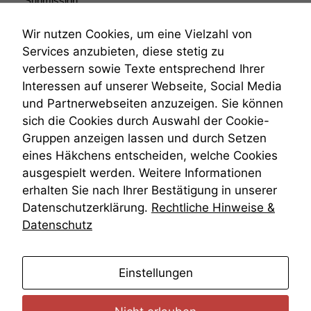
Submission
anonyme
Submissionsrecht
statistische
Teilungsklage
Daten auf.
Wir nutzen Cookies, um eine Vielzahl von
Venezuela
Services anzubieten, diese stetig zu
VRK
verbessern sowie Texte entsprechend Ihrer
Wiederherstellungsanordnung
Funktionalität
Interessen auf unserer Webseite, Social Media
Zivilprozessordnung
Einige
und Partnerwebseiten anzuzeigen. Sie können
Funktionen auf
ZPO
sich die Cookies durch Auswahl der Cookie-
dieser Website
Zustellfiktion
sind optional.
Gruppen anzeigen lassen und durch Setzen
Zuständigkeit
Wenn Sie
Öffentliches Personalrecht
eines Häkchens entscheiden, welche Cookies
diese Option
Öffentlichkeitsprinzip
ausgespielt werden. Weitere Informationen
deaktivieren,
erhalten Sie nach Ihrer Bestätigung in unserer
kann die
Website nicht
Datenschutzerklärung.
Rechtliche Hinweise &
zu 100%
Datenschutz
funktionieren.
anmelden
Einstellungen
Marketing
Wir speichern
anonyme Daten ab,