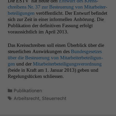
Die
ESTV
hat heute den
Entwurf des Kreiss­
chreibens Nr. 37 zur Besteuerung von Mitar­beit­er­
beteili­gun­gen
veröf­fentlicht. Der Entwurf befind­et
sich zur Zeit in ein­er informellen Anhörung. Die
Pub­lika­tion der defin­i­tiv­en Fas­sung erfol­gt
voraus­sichtlich im April 2013.
Das Kreiss­chreiben soll einen Überblick über die
steuer­lichen Auswirkun­gen des
Bun­des­ge­set­zes
über die Besteuerung von Mitar­beit­er­beteili­gun­
gen
und der
Mitar­beit­er­beteili­gungsverord­nung
(bei­de in Kraft am 1. Jan­u­ar 2013) geben und
Regelungslück­en schliessen.
Kategorien
Publikationen
Schlagwörter
Arbeitsrecht
,
Steuerrecht