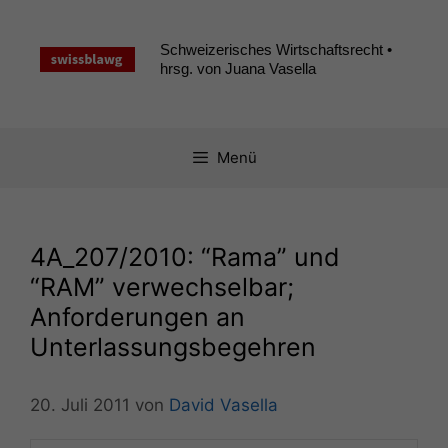
Zum
Inhalt
Schweizerisches Wirtschaftsrecht •
springen
hrsg. von Juana Vasella
Menü
4A_207
/2010: “Rama” und
“
RAM
” verwechselbar;
Anforderungen an
Unterlassungsbegehren
20. Juli 2011
von
David Vasella