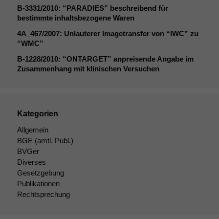
B‑3331/2010: “
PARADIES
” beschreibend für
bestimmte inhaltsbezogene Waren
4A_467
/2007: Unlauterer Imagetransfer von “
IWC
” zu
“
WMC
”
B‑1228/2010: “
ONTARGET
” anpreisende Angabe im
Zusammenhang mit klinischen Versuchen
Kategorien
Allgemein
BGE
(amtl. Publ.)
BVGer
Diverses
Gesetzgebung
Publikationen
Rechtsprechung
Notwendige