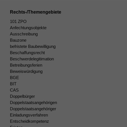
Cookies
Diese
Rechts-/Themengebiete
Cookies sind
101 ZPO
nicht
optional, es
Anfechtungsobjekte
braucht sie,
Ausschreibung
damit die
Bauzone
Website
befristete Baubewilligung
korrekt
Beschaffungsrecht
angezeigt
Beschwerdelegitimation
werden kann.
Betreibungsferien
Beweiswürdigung
BGE
Statistiken
BIT
Um unsere
CAS
Website zu
Doppelbürger
verbessern,
Doppelstaatsangehörigen
zeichnen
Doppelstaatsangehöriger
wir
anonyme
Einladungsverfahren
statistische
Entscheidkompetenz
Daten auf.