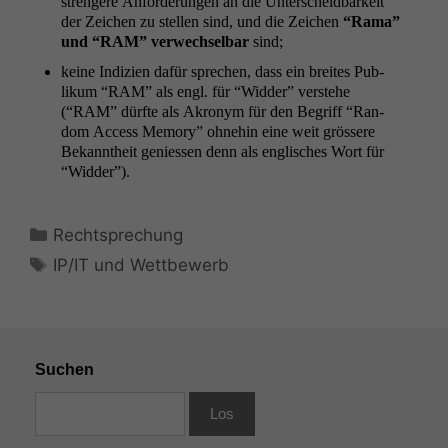
stren­gere Anforderun­gen an die Unter­schei­d­barkeit
der Zeichen zu stellen sind, und die Zeichen
“Rama”
und “
RAM
” ver­wech­sel­bar
sind;
keine Indizien dafür sprechen, dass ein bre­ites Pub­
likum “
RAM
” als engl. für “Wid­der” ver­ste­he
(“
RAM
” dürfte als Akro­nym für den Begriff “Ran­
dom Access Mem­o­ry” ohne­hin eine weit grössere
Bekan­ntheit geniessen denn als englis­ches Wort für
“Wid­der”).
Kategorien
Rechtsprechung
Schlagwörter
IP/IT und Wettbewerb
Suchen