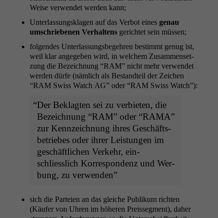
Weise ver­wen­det wer­den kann;
Unter­las­sungskla­gen auf das Ver­bot eines
genau
umschriebe­nen Ver­hal­tens
gerichtet sein müssen;
fol­gen­des Unter­las­sungs­begehren bes­timmt genug ist,
weil klar angegeben wird, in welchem Zusam­menset­
zung die Beze­ich­nung “
RAM
” nicht mehr ver­wen­det
wer­den dürfe (näm­lich als Bestandteil der Zeichen
“
RAM
Swiss Watch
AG
” oder “
RAM
Swiss Watch”):
“
Der Beklagten sei zu ver­bi­eten, die
Beze­ich­nung “
RAM
” oder “
RAMA
”
zur Kennze­ich­nung ihres Geschäfts­
be­triebes oder ihrer Leis­tun­gen im
geschäftlichen Verkehr, ein­
schliesslich Kor­re­spon­denz und Wer­
bung, zu verwenden”
sich die Parteien an das gle­iche Pub­likum richt­en
(Käufer von Uhren im höheren Preis­seg­ment), daher