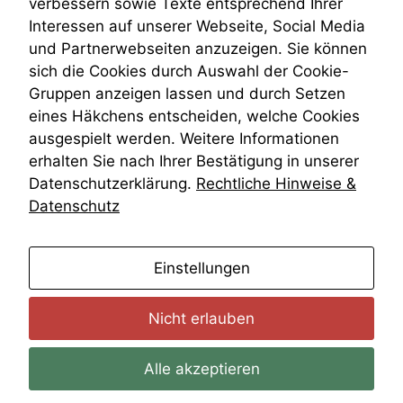
verbessern sowie Texte entsprechend Ihrer
Auswertungen
Wiederherstellungsanordnung
Interessen auf unserer Webseite, Social Media
durchführen zu
Zivilprozessordnung
können. Diese helfen
und Partnerwebseiten anzuzeigen. Sie können
ZPO
uns, unsere Website
sich die Cookies durch Auswahl der Cookie-
Zustellfiktion
zu verbessern.
Gruppen anzeigen lassen und durch Setzen
Zuständigkeit
Öffentliches Personalrecht
eines Häkchens entscheiden, welche Cookies
Öffentlichkeitsprinzip
ausgespielt werden. Weitere Informationen
erhalten Sie nach Ihrer Bestätigung in unserer
Datenschutzerklärung.
Rechtliche Hinweise &
Datenschutz
anmelden
Einstellungen
Nicht erlauben
Alle akzeptieren