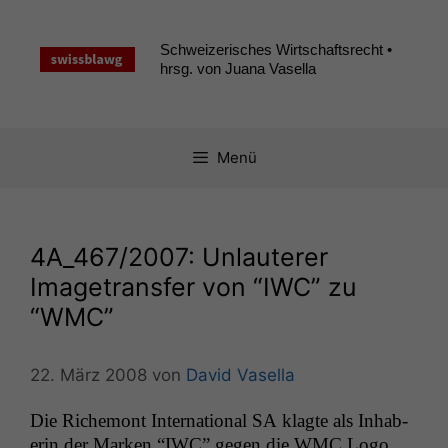
Zum
Inhalt
Schweizerisches Wirtschaftsrecht •
springen
hrsg. von Juana Vasella
Menü
4A_467
/2007: Unlauterer
Imagetransfer von “
IWC
” zu
“
WMC
”
22. März 2008
von
David Vasella
Die Richemont Inter­na­tion­al
SA
klagte als Inhab­
erin der Marken “
IWC
” gegen die
WMC
Logo