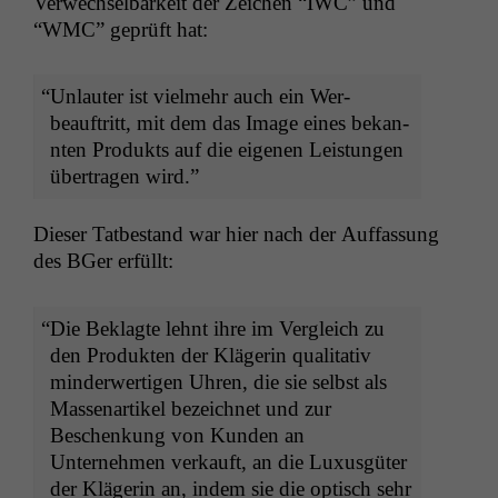
Ver­wech­sel­barkeit der Zeichen “
IWC
” und
“
WMC
” geprüft hat:
“
Unlauter ist vielmehr auch ein Wer­
beauftritt, mit dem das Image eines bekan­
nten Pro­duk­ts auf die eige­nen Leis­tun­gen
über­tra­gen wird.”
Dieser Tatbe­stand war hier nach der Auf­fas­sung
des BGer erfüllt:
“
Die Beklagte lehnt ihre im Ver­gle­ich zu
den Pro­duk­ten der Klägerin qual­i­ta­tiv
min­der­w­er­ti­gen Uhren, die sie selb­st als
Masse­nar­tikel beze­ich­net und zur
Beschenkung von Kun­den an
Unternehmen verkauft, an die Luxu­s­güter
der Klägerin an, indem sie die optisch sehr