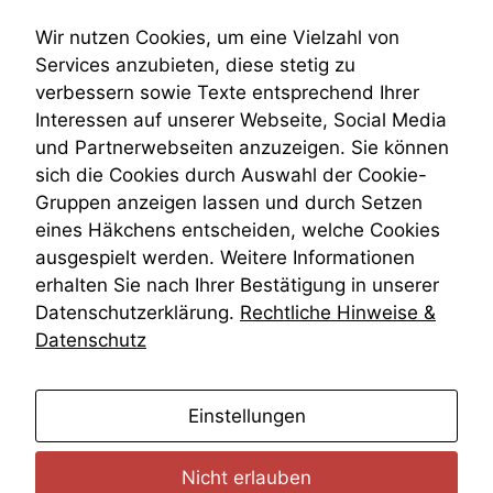
Submissionsrecht
Teilungsklage
Wir nutzen Cookies, um eine Vielzahl von
Venezuela
Services anzubieten, diese stetig zu
VRK
verbessern sowie Texte entsprechend Ihrer
Wiederherstellungsanordnung
Interessen auf unserer Webseite, Social Media
Zivilprozessordnung
und Partnerwebseiten anzuzeigen. Sie können
ZPO
sich die Cookies durch Auswahl der Cookie-
Zustellfiktion
Gruppen anzeigen lassen und durch Setzen
Zuständigkeit
Öffentliches Personalrecht
eines Häkchens entscheiden, welche Cookies
Öffentlichkeitsprinzip
ausgespielt werden. Weitere Informationen
erhalten Sie nach Ihrer Bestätigung in unserer
Datenschutzerklärung.
Rechtliche Hinweise &
Datenschutz
anmelden
Einstellungen
Nicht erlauben