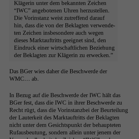
Klägerin unter dem bekan­nten Zeichen
“
IWC
” ange­bote­nen Uhren herzustellen.
Die Vorin­stanz weist zutr­e­f­fend darauf
hin, dass die von der Beklagten ver­wen­de­
ten Zeichen ins­beson­dere auch wegen
dieses Mark­tauftritts geeignet sind, den
Ein­druck ein­er wirtschaftlichen Beziehung
der Beklagten zur Klägerin zu erwecken.”
Das BGer wies daher die Beschw­erde der
WMC
… ab.
In Bezug auf die Beschw­erde der
IWC
hält das
BGer fest, dass die
IWC
in ihrer Beschw­erde zu
Recht rügt, dass die Vorin­stanzbei der Beurteilung
der Lauterkeit des Mark­tauftritts der Beklagten
nicht unter dem Gesicht­spunkt der behaupteten
Rufaus­beu­tung, son­dern allein unter jen­em der