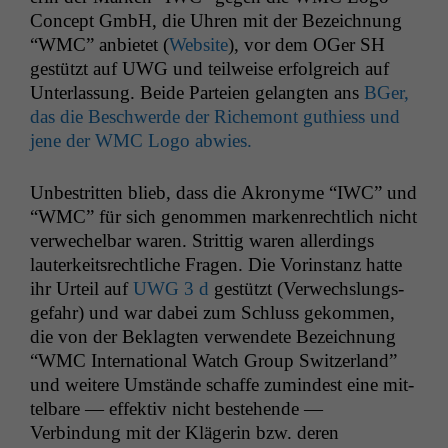
Con­cept GmbH, die Uhren mit der Beze­ich­nung
“
WMC
” anbi­etet (
Web­site
), vor dem OGer
SH
gestützt auf
UWG
und teil­weise erfol­gre­ich auf
Unter­las­sung. Bei­de Parteien gelangten ans
BGer,
das die Beschw­erde der Richemont guthiess und
jene der
WMC
Logo abwies.
Unbe­strit­ten blieb, dass die Akro­nyme “
IWC
” und
“
WMC
” für sich genom­men marken­rechtlich nicht
ver­wechel­bar waren. Strit­tig waren allerd­ings
lauterkeit­srechtliche Fra­gen. Die Vorin­stanz hat­te
ihr Urteil auf
UWG
3 d
gestützt (Ver­wech­slungs­
ge­fahr) und war dabei zum Schluss gekom­men,
die von der Beklagten ver­wen­dete Beze­ich­nung
“
WMC
Inter­na­tion­al Watch Group Switzer­land”
und weit­ere Umstände schaffe zumin­d­est eine mit­
tel­bare — effek­tiv nicht beste­hende —
Verbindung mit der Klägerin bzw. deren