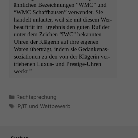
ähn­lichen Beze­ich­nun­gen “
WMC
” und
“
WMC
Schaffhausen” ver­wen­det. Sie
han­delt unlauter, weil sie mit diesem Wer­
beauftritt im Ergeb­nis den guten Ruf der
unter dem Zeichen “
IWC
” bekan­nten
Uhren der Klägerin auf ihre eige­nen
Waren überträgt, indem sie Gedanke­nas­
sozi­a­tio­nen zu den von der Klägerin ver­
triebe­nen Luxus- und Pres­tige-Uhren
weckt.”
Kategorien
Rechtsprechung
Schlagwörter
IP/IT und Wettbewerb