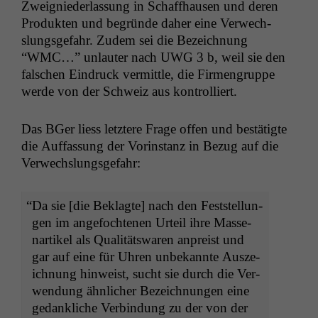
Zweignieder­las­sung in Schaffhausen und deren
Pro­duk­ten und begründe daher eine Ver­wech­
slungs­ge­fahr. Zudem sei die Beze­ich­nung
“
WMC
…” unlauter nach
UWG
3 b, weil sie den
falschen Ein­druck ver­mit­tle, die Fir­men­gruppe
werde von der Schweiz aus kontrolliert.
Das BGer liess let­ztere Frage offen und bestätigte
die Auf­fas­sung der Vorin­stanz in Bezug auf die
Verwechslungsgefahr:
“
Da sie [die Beklagte] nach den Fest­stel­lun­
gen im ange­focht­e­nen Urteil ihre Masse­
nar­tikel als Qual­itätswaren anpreist und
gar auf eine für Uhren unbekan­nte Ausze­
ich­nung hin­weist, sucht sie durch die Ver­
wen­dung ähn­lich­er Beze­ich­nun­gen eine
gedankliche Verbindung zu der von der