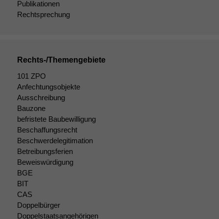
Publikationen
statistische
Rechtsprechung
Daten auf.
Funktionalität
Rechts-/Themengebiete
Einige
Funktionen auf
101 ZPO
dieser Website
Anfechtungsobjekte
sind optional.
Ausschreibung
Wenn Sie
Bauzone
diese Option
befristete Baubewilligung
deaktivieren,
Beschaffungsrecht
kann die
Website nicht
Beschwerdelegitimation
zu 100%
Betreibungsferien
funktionieren.
Beweiswürdigung
BGE
BIT
Marketing
CAS
Wir speichern
Doppelbürger
anonyme Daten ab,
Doppelstaatsangehörigen