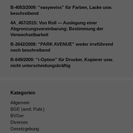
B‑4053/2009: “easyweiss” für Farben, Lacke usw.
Notwendige
beschreibend
Cookies
4A_467
/2015: Von Roll — Auslegung einer
Diese
Abgrenzungsvereinbarung; Bestimmung der
Cookies sind
Verwechselbarkeit
nicht
optional, es
B‑2642/2008: “
PARK
AVENUE
” weder irreführend
braucht sie,
noch beschreibend
damit die
Website
B‑649/2009: “i‑Option” für Drucker, Kopierer usw.
korrekt
nicht unterscheidungskräftig
angezeigt
werden kann.
Kategorien
Statistiken
Allgemein
Um unsere
Website zu
BGE
(amtl. Publ.)
verbessern,
BVGer
zeichnen
Diverses
wir
Gesetzgebung
anonyme