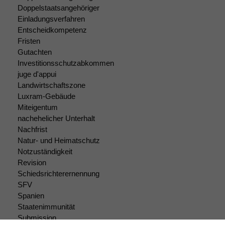
um interne
Doppelstaatsangehöriger
marketingtechnische
Einladungsverfahren
Auswertungen
Entscheidkompetenz
durchführen zu
Fristen
können. Diese helfen
Gutachten
uns, unsere Website
Investitionsschutzabkommen
zu verbessern.
juge d'appui
Landwirtschaftszone
Luxram-Gebäude
Miteigentum
nachehelicher Unterhalt
Nachfrist
Natur- und Heimatschutz
Notzuständigkeit
Revision
Schiedsrichterernennung
SFV
Spanien
Staatenimmunität
Submission