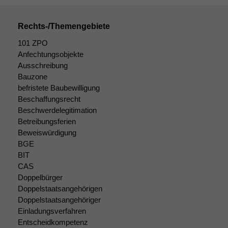
Daten auf.
Rechts-/Themengebiete
Funktionalität
101 ZPO
Einige
Anfechtungsobjekte
Funktionen auf
Ausschreibung
dieser Website
Bauzone
sind optional.
Wenn Sie
befristete Baubewilligung
diese Option
Beschaffungsrecht
deaktivieren,
Beschwerdelegitimation
kann die
Betreibungsferien
Website nicht
Beweiswürdigung
zu 100%
BGE
funktionieren.
BIT
CAS
Doppelbürger
Marketing
Doppelstaatsangehörigen
Wir speichern
Doppelstaatsangehöriger
anonyme Daten ab,
Einladungsverfahren
um interne
Entscheidkompetenz
marketingtechnische