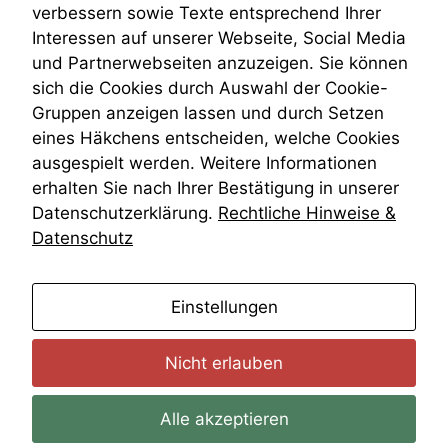
VRK
verbessern sowie Texte entsprechend Ihrer
Wiederherstellungsanordnung
Interessen auf unserer Webseite, Social Media
Zivilprozessordnung
und Partnerwebseiten anzuzeigen. Sie können
ZPO
sich die Cookies durch Auswahl der Cookie-
Zustellfiktion
Gruppen anzeigen lassen und durch Setzen
Zuständigkeit
Öffentliches Personalrecht
eines Häkchens entscheiden, welche Cookies
Öffentlichkeitsprinzip
ausgespielt werden. Weitere Informationen
erhalten Sie nach Ihrer Bestätigung in unserer
Datenschutzerklärung.
Rechtliche Hinweise &
Datenschutz
anmelden
Einstellungen
Nicht erlauben
Alle akzeptieren