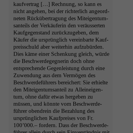
kaufver­trag […] Rech­nung, so kann es
nicht ange­hen, bei der richter­lich ange­ord­
neten Rück­über­tra­gung des Miteigen­tum­
san­teils der Verkäuferin den veräusserten
Kaufge­gen­stand zurück­zugeben, dem
Käufer die ursprünglich vere­in­barte Kauf­
preiss­chuld aber weit­er­hin aufzubür­den.
Dies käme ein­er Schenkung gle­ich, würde
die Beschw­erdegeg­ner­in doch ohne
entsprechende Gegen­leis­tung durch eine
Zuwen­dung aus dem Ver­mö­gen des
Beschw­erde­führers bere­ichert: Sie erhielte
den Miteigen­tum­san­teil zu Alleineigen­
tum, ohne dafür etwas hergeben zu
müssen, und kön­nte vom Beschw­erde­
führer oben­drein die Bezahlung des
ursprünglichen Kauf­preis­es von Fr.
100’000.– fordern. Dass der Beschw­erde­
führer allein durch sein Ein­ver­ständ­nis mit