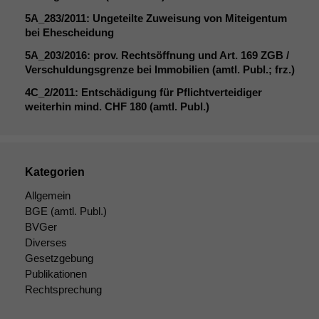
Notwendige
Cookies
5A_283
/2011: Ungeteilte Zuweisung von Miteigentum
Diese
bei Ehescheidung
Cookies sind
5A_203
/2016: prov. Rechtsöffnung und Art. 169
ZGB
/
nicht
Verschuldungsgrenze bei Immobilien (amtl. Publ.; frz.)
optional, es
braucht sie,
4C_2
/2011: Entschädigung für Pflichtverteidiger
damit die
weiterhin mind.
CHF
180 (amtl. Publ.)
Website
korrekt
angezeigt
werden kann.
Kategorien
Allgemein
Statistiken
BGE
(amtl. Publ.)
Um unsere
BVGer
Website zu
Diverses
verbessern,
Gesetzgebung
zeichnen
Publikationen
wir
Rechtsprechung
anonyme
statistische