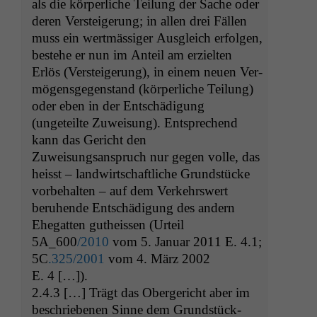
als die kör­per­liche Teilung der Sache oder
deren Ver­steigerung; in allen drei Fällen
muss ein wert­mäs­siger Aus­gle­ich erfol­gen,
beste­he er nun im Anteil am erziel­ten
Erlös (Ver­steigerung), in einem neuen Ver­
mö­gens­ge­gen­stand (kör­per­liche Teilung)
oder eben in der Entschädi­gung
(ungeteilte Zuweisung). Entsprechend
kann das Gericht den
Zuweisungsanspruch nur gegen volle, das
heisst – land­wirtschaftliche Grund­stücke
vor­be­hal­ten – auf dem Verkehr­swert
beruhende Entschädi­gung des andern
Ehe­gat­ten gutheis­sen (Urteil
5A_600
/2010
vom 5. Jan­u­ar 2011 E. 4.1;
5C
.325/2001
vom 4. März 2002
E. 4 […]).
2.4.3 […] Trägt das Oberg­ericht aber im
beschriebe­nen Sinne dem Grund­stück­