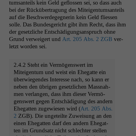
tum­san­teils kein Geld geflossen sei, so dass auch
bei der Rück­über­tra­gung des Miteigen­tum­san­teils
auf die Beschw­erdegeg­ner­in kein Geld fliessen
solle. Das Bun­des­gericht gibt ihm Recht, dass ihm
der geset­zliche Entschädi­gungsanspruch ohne
Grund ver­weigert und
Art. 205 Abs. 2
ZGB
ver­
let­zt wor­den sei.
2.4.2 Ste­ht ein Ver­mö­genswert im
Miteigen­tum und weist ein Ehe­gat­te ein
über­wiegen­des Inter­esse nach, so kann er
neben den übri­gen geset­zlichen Mass­nah­
men ver­lan­gen, dass ihm dieser Ver­mö­
genswert gegen Entschädi­gung des andern
Ehe­gat­ten zugewiesen wird (
Art. 205 Abs.
2
ZGB
). Die ungeteilte Zuweisung an den
einen Ehe­gat­ten darf den andern Ehe­gat­
ten im Grund­satz nicht schlechter stellen