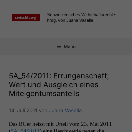
Zum
Inhalt
Schweizerisches Wirtschaftsrecht •
springen
hrsg. von Juana Vasella
Menü
5A_54
/2011: Errungenschaft;
Wert und Ausgleich eines
Miteigentumsanteils
14. Juli 2011
von
Juana Vasella
Das BGer heisst mit Urteil vom 23. Mai 2011
(
5A_54
/2011
) eine Beschw­erde gegen die