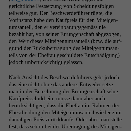
gerichtliche Fest­set­zung von Schei­dungs­fol­gen
teil­weise gut. Der Beschw­erde­führer rügte, die
Vorin­stanz habe den Kauf­preis für den Miteigen­
tum­san­teil, den er vere­in­barungs­gemäss nie
bezahlt hat, von sein­er Errun­gen­schaft abge­zo­gen,
den Wert dieses Miteigen­tum­san­teils (bzw. die auf­
grund der Rück­über­tra­gung des Miteigen­tum­san­
teils von der Ehe­frau geschuldete Entschädi­gung)
jedoch unberück­sichtigt gelassen.
Nach Ansicht des Beschw­erde­führers geht jedoch
das eine nicht ohne das andere: Entwed­er set­ze
man in der Berech­nung der Errun­gen­schaft seine
Kauf­preiss­chuld ein, müsse dann aber auch
berück­sichti­gen, dass die Ehe­frau im Rah­men der
Eheschei­dung den Miteigen­tum­san­teil wieder zum
dama­li­gen Preis zurück­kaufe. Oder aber man stelle
fest, dass schon bei der Über­tra­gung des Miteigen­