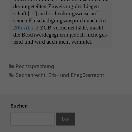
der ungeteil­ten Zuweisung der Liegen­
schaft […] auch schenkungsweise auf
seinen Entschädi­gungsanspruch nach
Art.
205 Abs. 2
ZGB
verzichtet hätte, macht
die Beschw­erdegeg­ner­in jedoch nicht gel­
tend und wird auch nicht vermutet.
Kategorien
Rechtsprechung
Schlagwörter
Sachenrecht
,
Erb- und Ehegüterrecht
Suchen