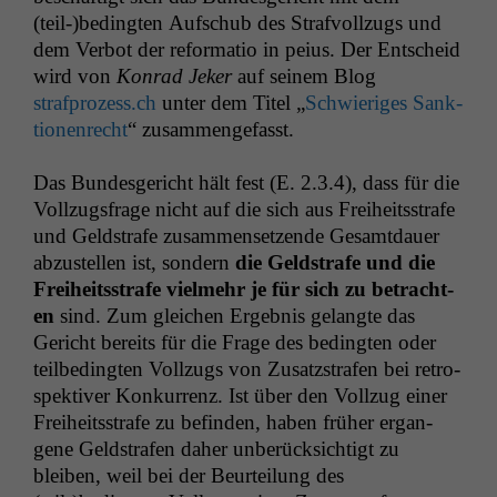
(teil-)bedingten Auf­schub des Strafvol­lzugs und
dem Ver­bot der refor­ma­tio in peius. Der Entscheid
wird von
Kon­rad Jek­er
auf seinem Blog
strafprozess.ch
unter dem Titel „
Schwieriges Sank­
tio­nen­recht
“ zusam­menge­fasst.
Das Bun­des­gericht hält fest (E. 2.3.4), dass für die
Vol­lzugs­frage nicht auf die sich aus Frei­heitsstrafe
und Geld­strafe zusam­menset­zende Gesamt­dauer
abzustellen ist, son­dern
die Geld­strafe und die
Frei­heitsstrafe vielmehr je für sich zu betra­cht­
en
sind. Zum gle­ichen Ergeb­nis gelangte das
Gericht bere­its für die Frage des bed­ingten oder
teilbe­d­ingten Vol­lzugs von Zusatzs­trafen bei ret­ro­
spek­tiv­er Konkur­renz. Ist über den Vol­lzug ein­er
Frei­heitsstrafe zu befind­en, haben früher ergan­
gene Geld­strafen daher unberück­sichtigt zu
bleiben, weil bei der Beurteilung des