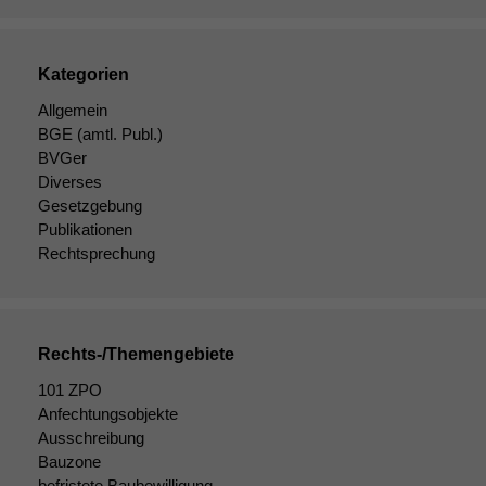
Kategorien
Allgemein
BGE
(amtl. Publ.)
BVGer
Diverses
Gesetzgebung
Publikationen
Rechtsprechung
Rechts-/Themengebiete
101 ZPO
Notwendige
Cookies
Anfechtungsobjekte
Diese
Ausschreibung
Cookies sind
Bauzone
nicht
befristete Baubewilligung