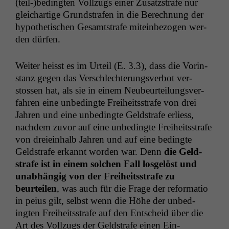
(teil-)bedingten Vol­lzugs ein­er Zusatzs­trafe nur
gle­ichar­tige Grund­strafen in die Berech­nung der
hypo­thetis­chen Gesamt­strafe mitein­be­zo­gen wer­
den dürfen.
Weit­er heisst es im Urteil (E. 3.3), dass die Vorin­
stanz gegen das Ver­schlechterungsver­bot ver­
stossen hat, als sie in einem Neubeurteilungsver­
fahren eine unbe­d­ingte Frei­heitsstrafe von drei
Jahren und eine unbe­d­ingte Geld­strafe erliess,
nach­dem zuvor auf eine unbe­d­ingte Frei­heitsstrafe
von dreiein­halb Jahren und auf eine bed­ingte
Geld­strafe erkan­nt wor­den war. Denn
die Geld­
strafe ist in einem solchen Fall los­gelöst und
unab­hängig von der Frei­heitsstrafe zu
beurteilen
, was auch für die Frage der refor­ma­tio
in peius gilt, selb­st wenn die Höhe der unbe­d­
ingten Frei­heitsstrafe auf den Entscheid über die
Art des Vol­lzugs der Geld­strafe einen Ein­