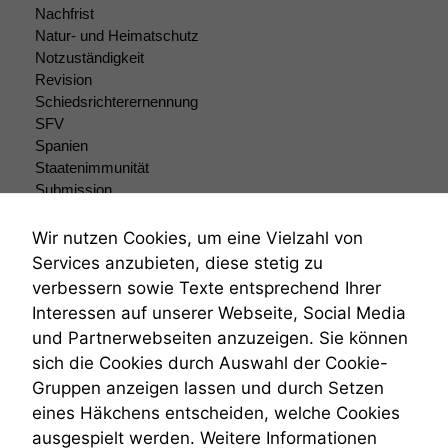
Einige
Nachfrist
Funktionen auf
Natur- und Heimatschutz
dieser Website
Notzuständigkeit
sind optional.
Revision
Wenn Sie
Schiedsrichterernennung
diese Option
SFV
deaktivieren,
kann die
Spanien
Website nicht
Staatenimmunität
zu 100%
Submission
funktionieren.
Submissionsrecht
Teilungsklage
Wir nutzen Cookies, um eine Vielzahl von
Venezuela
Services anzubieten, diese stetig zu
Marketing
VRK
verbessern sowie Texte entsprechend Ihrer
Wir speichern
Wiederherstellungsanordnung
Interessen auf unserer Webseite, Social Media
anonyme Daten ab,
Zivilprozessordnung
um interne
und Partnerwebseiten anzuzeigen. Sie können
ZPO
marketingtechnische
sich die Cookies durch Auswahl der Cookie-
Zustellfiktion
Auswertungen
Gruppen anzeigen lassen und durch Setzen
Zuständigkeit
durchführen zu
Öffentliches Personalrecht
eines Häkchens entscheiden, welche Cookies
können. Diese helfen
Öffentlichkeitsprinzip
uns, unsere Website
ausgespielt werden. Weitere Informationen