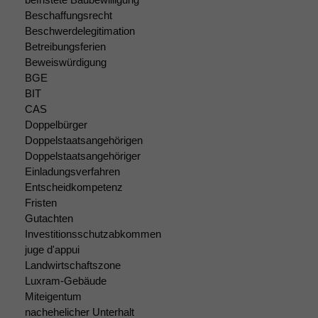
optional, es
Beschaffungsrecht
braucht sie,
Beschwerdelegitimation
damit die
Betreibungsferien
Website
Beweiswürdigung
korrekt
BGE
angezeigt
BIT
werden kann.
CAS
Doppelbürger
Doppelstaatsangehörigen
Statistiken
Doppelstaatsangehöriger
Um unsere
Einladungsverfahren
Website zu
verbessern,
Entscheidkompetenz
zeichnen
Fristen
wir
Gutachten
anonyme
Investitionsschutzabkommen
statistische
juge d'appui
Daten auf.
Landwirtschaftszone
Luxram-Gebäude
Miteigentum
Funktionalität
nachehelicher Unterhalt