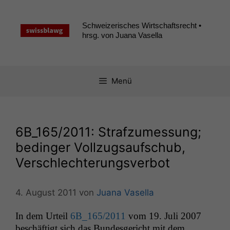
Zum
Inhalt
Schweizerisches Wirtschaftsrecht •
springen
hrsg. von Juana Vasella
Menü
6B_165
/2011: Strafzumessung;
bedinger Vollzugsaufschub,
Verschlechterungsverbot
4. August 2011
von
Juana Vasella
In dem Urteil
6B_165
/2011
vom 19. Juli 2007
beschäftigt sich das Bun­des­gericht mit dem