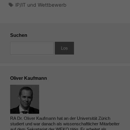
Schlagwörter
IP/IT und Wettbewerb
Suchen
Oliver Kaufmann
RA Dr. Oliver Kaufmann hat an der Universität Zürich
studiert und war danach als wissenschaftlicher Mitarbeiter
auf dem Sekretariat der WEKO tätig. Er arbeitet als