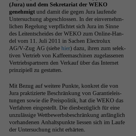
(Jura) und dem Sekre­tari­at der
WEKO
genehmigt
und damit die gegen Jura laufende
Unter­suchung abgeschlossen. In der ein­vernehm­
lichen Regelung verpflichtet sich Jura im Sinne
des Leit­entschei­des der
WEKO
zum Online-Han­
del vom 11. Juli 2011 in Sachen Elec­trolux
AG
/V‑Zug
AG
(siehe
hier
) dazu, ihren zum selek­
tiv­en Ver­trieb von Kaf­feemaschi­nen zuge­lasse­nen
Ver­trieb­spart­nern den Verkauf über das Inter­net
prinzip­iell zu gestatten.
Mit Bezug auf weit­ere Punk­te, konkret die von
Jura prak­tizierte Beschränkung von Garantieleis­
tun­gen sowie die Preis­poli­tik, hat die
WEKO
das
Ver­fahren eingestellt. Die dies­bezüglich für eine
unzuläs­sige Wet­tbe­werb­s­beschränkung anfänglich
vorhan­de­nen Anhalt­spunk­te liessen sich im Laufe
der Unter­suchung nicht erhärten.