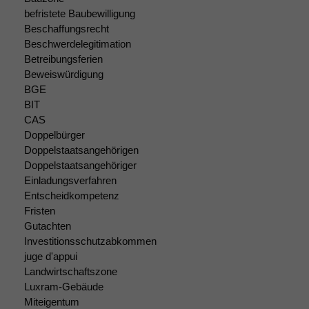
befristete Baubewilligung
Beschaffungsrecht
Beschwerdelegitimation
Betreibungsferien
Beweiswürdigung
BGE
Notwendige
BIT
Cookies
CAS
Diese
Doppelbürger
Cookies sind
Doppelstaatsangehörigen
nicht
Doppelstaatsangehöriger
optional, es
Einladungsverfahren
braucht sie,
Entscheidkompetenz
damit die
Fristen
Website
Gutachten
korrekt
angezeigt
Investitionsschutzabkommen
werden kann.
juge d'appui
Landwirtschaftszone
Luxram-Gebäude
Statistiken
Miteigentum