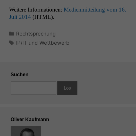
Weit­ere Infor­ma­tio­nen:
Medi­en­mit­teilung vom 16.
Juli 2014
(
HTML
).
Kategorien
Rechtsprechung
Schlagwörter
IP/IT und Wettbewerb
Suchen
Oliver Kaufmann