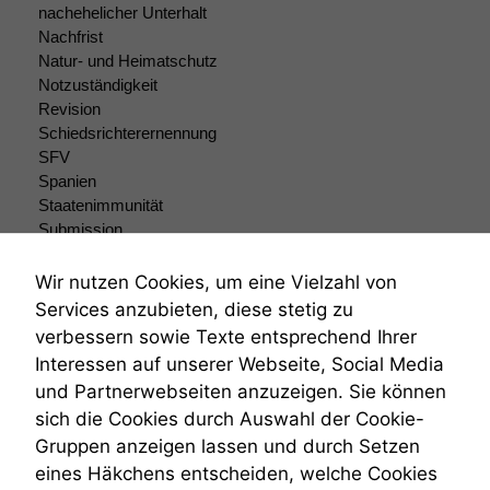
Um unsere
nachehelicher Unterhalt
Website zu
Nachfrist
verbessern,
Natur- und Heimatschutz
zeichnen
Notzuständigkeit
wir
Revision
anonyme
Schiedsrichterernennung
statistische
SFV
Daten auf.
Spanien
Staatenimmunität
Submission
Funktionalität
Submissionsrecht
Einige
Teilungsklage
Wir nutzen Cookies, um eine Vielzahl von
Funktionen auf
Venezuela
dieser Website
Services anzubieten, diese stetig zu
VRK
sind optional.
verbessern sowie Texte entsprechend Ihrer
Wenn Sie
Wiederherstellungsanordnung
Interessen auf unserer Webseite, Social Media
diese Option
Zivilprozessordnung
und Partnerwebseiten anzuzeigen. Sie können
deaktivieren,
ZPO
kann die
sich die Cookies durch Auswahl der Cookie-
Zustellfiktion
Website nicht
Gruppen anzeigen lassen und durch Setzen
Zuständigkeit
zu 100%
Öffentliches Personalrecht
eines Häkchens entscheiden, welche Cookies
funktionieren.