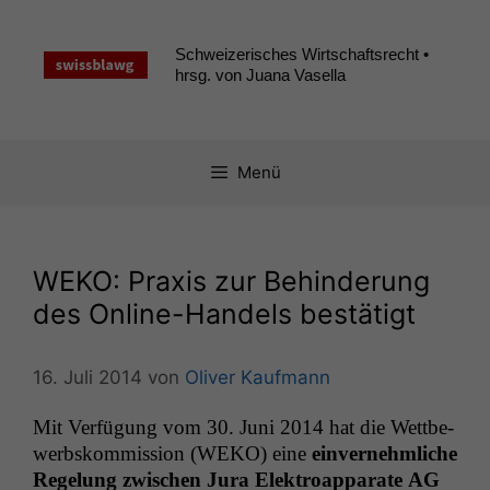
Zum
Inhalt
Schweizerisches Wirtschaftsrecht •
springen
hrsg. von Juana Vasella
Menü
WEKO
: Praxis zur Behinderung
des Online-Handels bestätigt
16. Juli 2014
von
Oliver Kaufmann
Mit Ver­fü­gung vom 30. Juni 2014 hat die Wet­tbe­
werb­skom­mis­sion (
WEKO
) eine
ein­vernehm­liche
Regelung zwis­chen Jura Elek­troap­pa­rate
AG