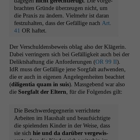
dage­gen
nicht gerecht­fer­tigt
. Die vorge­
bracht­en Gründe überzeu­gen nicht, um
die Prax­is zu ändern. Vielmehr ist daran
festzuhal­ten, dass der Gefäl­lige nach
Art.
41
OR
haftet.
Der Ver­schuldens­be­weis oblag also der Klägerin.
Dabei ver­ringern sich bei Gefäl­ligkeit auch bei der
Delik­t­shaf­tung die Anforderun­gen (
OR
99
II
).
IdR muss der Gefäl­lige jene Sorgfalt aufwen­den,
die er auch in eige­nen Angele­gen­heit­en beachtet
(
dili­gen­tia quam in suis
). Mass­gebend war also
die
Sorgfalt der Eltern
, für die Fol­gen­des gilt:
Die Beschw­erdegeg­ner­in ver­richtete
Arbeit­en im Haushalt und beauf­sichtigte
die spie­len­den Kinder in der Weise, dass
sie sich
hie und da darüber vergewis­