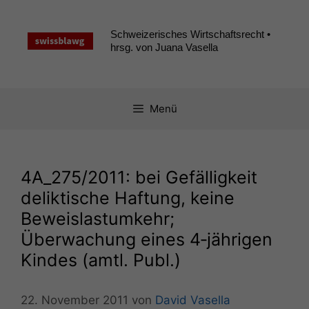
Zum
Inhalt
Schweizerisches Wirtschaftsrecht •
springen
hrsg. von Juana Vasella
Menü
4A_275
/2011: bei Gefälligkeit
deliktische Haftung, keine
Beweislastumkehr;
Überwachung eines 4‑jährigen
Kindes (amtl. Publ.)
22. November 2011
von
David Vasella