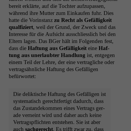
bere­it erk­lärte, auf die Tochter aufzu­passen,
während ihre Mut­ter zum Einkaufen fuhr. Dies
hat­te die Vorin­stanz
zu Recht als Gefäl­ligkeit
qual­fiziert
, weil der Grund, der Zweck und das
Inter­esse für die Auf­sicht auss­chliesslich bei den
Eltern lagen. Das BGer hält im Fol­gen­den fest,
dass die
Haf­tung aus Gefäl­ligkeit
eine
Haf­
tung aus uner­laubter Hand­lung
ist, ent­ge­gen
einem Teil der Lehre, der eine ver­tragliche oder
ver­tragsähn­liche Haf­tung des Gefäl­li­gen
befürwortet:
Die delik­tis­che Haf­tung des Gefäl­li­gen ist
sys­tem­a­tisch gerecht­fer­tigt dadurch, dass
das Zus­tandekom­men eines Ver­trags ger­
ade verneint wird und daher auch keine
Ver­tragspflicht­en entste­hen. Sie ist aber
auch
sachgerecht
. Es trifft zwar zu, dass