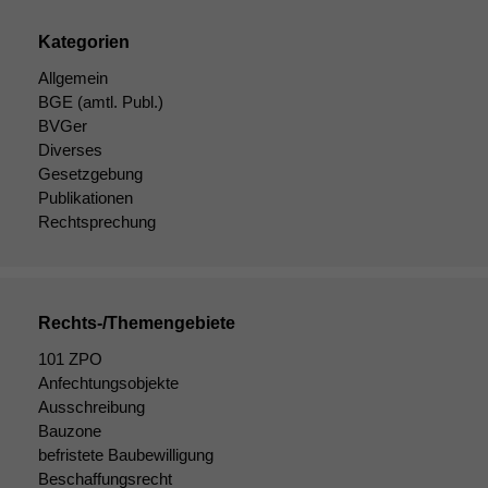
Funktionen auf
dieser Website
Kategorien
sind optional.
Wenn Sie
Allgemein
diese Option
BGE
(amtl. Publ.)
deaktivieren,
BVGer
kann die
Diverses
Website nicht
Gesetzgebung
zu 100%
Publikationen
funktionieren.
Rechtsprechung
Marketing
Wir speichern
Rechts-/Themengebiete
anonyme Daten ab,
um interne
101 ZPO
marketingtechnische
Anfechtungsobjekte
Auswertungen
Ausschreibung
durchführen zu
Bauzone
können. Diese helfen
befristete Baubewilligung
uns, unsere Website
zu verbessern.
Beschaffungsrecht