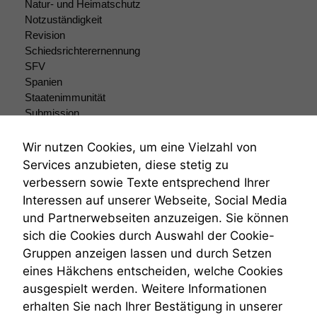
Natur- und Heimatschutz
Notzuständigkeit
Revision
Schiedsrichterernennung
SFV
Spanien
Staatenimmunität
Submission
Submissionsrecht
Teilungsklage
Wir nutzen Cookies, um eine Vielzahl von
Venezuela
Services anzubieten, diese stetig zu
VRK
verbessern sowie Texte entsprechend Ihrer
Wiederherstellungsanordnung
Interessen auf unserer Webseite, Social Media
Zivilprozessordnung
und Partnerwebseiten anzuzeigen. Sie können
ZPO
sich die Cookies durch Auswahl der Cookie-
Zustellfiktion
Gruppen anzeigen lassen und durch Setzen
Zuständigkeit
Öffentliches Personalrecht
eines Häkchens entscheiden, welche Cookies
Öffentlichkeitsprinzip
ausgespielt werden. Weitere Informationen
erhalten Sie nach Ihrer Bestätigung in unserer