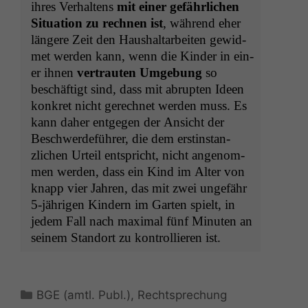
ihres Ver­hal­tens
mit ein­er
gefährlichen
Sit­u­a­tion zu rech­nen ist
, während eher
län­gere Zeit den Haushal­tar­beit­en gewid­
met wer­den kann, wenn die Kinder in ein­
er ihnen
ver­traut­en Umge­bung
so
beschäftigt sind, dass mit abrupten Ideen
konkret nicht gerech­net wer­den muss. Es
kann daher ent­ge­gen der Ansicht der
Beschw­erde­führer, die dem erstin­stan­
zlichen Urteil entspricht, nicht angenom­
men wer­den, dass ein Kind im Alter von
knapp vier Jahren, das mit zwei unge­fähr
5‑jährigen Kindern im Garten spielt, in
jedem Fall nach max­i­mal fünf Minuten an
seinem Stan­dort zu kon­trol­lieren ist.
Kategorien
BGE (amtl. Publ.)
,
Rechtsprechung