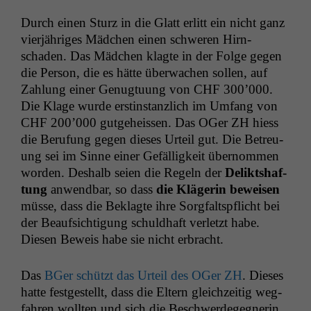
Durch einen Sturz in die Glatt erlitt ein nicht ganz
vier­jähriges Mäd­chen einen schw­eren Hirn­
schaden. Das Mäd­chen klagte in der Folge gegen
die Per­son, die es hätte überwachen sollen, auf
Zahlung ein­er Genug­tu­ung von
CHF
300’000.
Die Klage wurde erstin­stan­zlich im Umfang von
CHF
200’000 gut­ge­heis­sen. Das OGer
ZH
hiess
die Beru­fung gegen dieses Urteil gut. Die Betreu­
ung sei im Sinne ein­er Gefäl­ligkeit über­nom­men
wor­den. Deshalb seien die Regeln der
Delik­t­shaf­
tung
anwend­bar, so dass
die Klägerin beweisen
müsse, dass die Beklagte ihre Sorgfalt­spflicht bei
der Beauf­sich­ti­gung schuld­haft ver­let­zt habe.
Diesen Beweis habe sie nicht erbracht.
Das
BGer schützt das Urteil des OGer
ZH
. Dieses
hat­te fest­gestellt, dass die Eltern gle­ichzeit­ig weg­
fahren woll­ten und sich die Beschw­erdegeg­ner­in