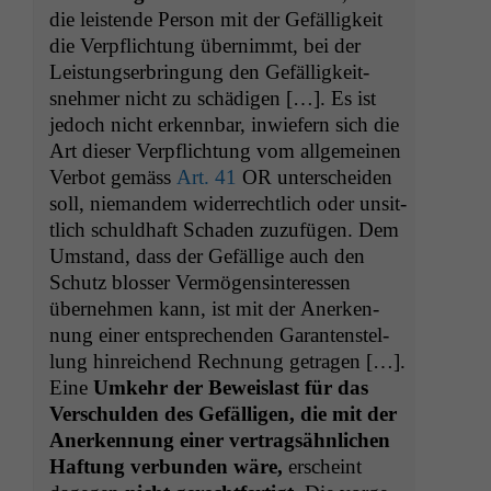
die leis­tende Per­son mit der Gefäl­ligkeit
die Verpflich­tung übern­immt, bei der
Leis­tungser­bringung den Gefäl­ligkeit­
snehmer nicht zu schädi­gen […]. Es ist
jedoch nicht erkennbar, inwiefern sich die
Art dieser Verpflich­tung vom all­ge­meinen
Ver­bot gemäss
Art. 41
OR
unter­schei­den
soll, nie­man­dem wider­rechtlich oder unsit­
tlich schuld­haft Schaden zuzufü­gen. Dem
Umstand, dass der Gefäl­lige auch den
Schutz bloss­er Ver­mö­gensin­ter­essen
übernehmen kann, ist mit der Anerken­
nung ein­er entsprechen­den Garan­ten­stel­
lung hin­re­ichend Rech­nung getra­gen […].
Eine
Umkehr der Beweis­last für das
Ver­schulden des Gefäl­li­gen, die mit der
Anerken­nung ein­er ver­tragsähn­lichen
Haf­tung ver­bun­den wäre,
erscheint