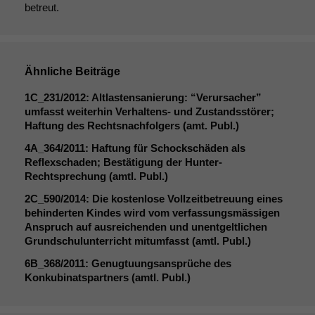
optional, es
betreut.
braucht sie,
damit die
Website
korrekt
angezeigt
Ähnliche Beiträge
werden kann.
1C_231
/2012: Altlastensanierung: “Verursacher”
umfasst weiterhin Verhaltens- und Zustandsstörer;
Haftung des Rechtsnachfolgers (amt. Publ.)
Statistiken
Um unsere
4A_364
/2011: Haftung für Schockschäden als
Website zu
Reflexschaden; Bestätigung der Hunter-
verbessern,
Rechtsprechung (amtl. Publ.)
zeichnen
2C_590
/2014: Die kostenlose Vollzeitbetreuung eines
wir
behinderten Kindes wird vom verfassungsmässigen
anonyme
Anspruch auf ausreichenden und unentgeltlichen
statistische
Grundschulunterricht mitumfasst (amtl. Publ.)
Daten auf.
6B_368
/2011: Genugtuungsansprüche des
Konkubinatspartners (amtl. Publ.)
Funktionalität
Einige