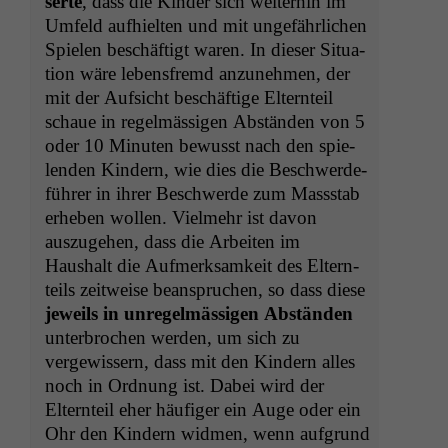
serte
, dass die Kinder sich weit­er­hin im
Umfeld aufhiel­ten und mit unge­fährlichen
Spie­len beschäftigt waren. In dieser Sit­u­a­
tion wäre lebens­fremd anzunehmen, der
mit der Auf­sicht beschäftige Eltern­teil
schaue in regelmäs­si­gen Abstän­den von 5
oder 10 Minuten bewusst nach den spie­
len­den Kindern, wie dies die Beschw­erde­
führer in ihrer Beschw­erde zum Massstab
erheben wollen. Vielmehr ist davon
auszuge­hen, dass die Arbeit­en im
Haushalt die Aufmerk­samkeit des Eltern­
teils zeitweise beanspruchen, so dass diese
jew­eils in unregelmäs­si­gen Abstän­den
unter­brochen wer­den, um sich zu
vergewis­sern, dass mit den Kindern alles
noch in Ord­nung ist. Dabei wird der
Eltern­teil eher häu­figer ein Auge oder ein
Ohr den Kindern wid­men, wenn auf­grund