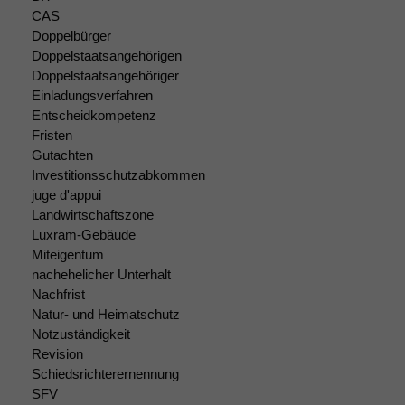
Website
CAS
korrekt
Doppelbürger
angezeigt
Doppelstaatsangehörigen
werden kann.
Doppelstaatsangehöriger
Einladungsverfahren
Entscheidkompetenz
Statistiken
Fristen
Um unsere
Gutachten
Website zu
Investitionsschutzabkommen
verbessern,
zeichnen
juge d'appui
wir
Landwirtschaftszone
anonyme
Luxram-Gebäude
statistische
Miteigentum
Daten auf.
nachehelicher Unterhalt
Nachfrist
Natur- und Heimatschutz
Funktionalität
Notzuständigkeit
Einige
Revision
Funktionen auf
Schiedsrichterernennung
dieser Website
SFV
sind optional.