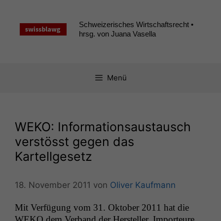
Zum
Inhalt
Schweizerisches Wirtschaftsrecht •
springen
hrsg. von Juana Vasella
Menü
WEKO
: Informationsaustausch
verstösst gegen das
Kartellgesetz
18. November 2011
von
Oliver Kaufmann
Mit Ver­fü­gung vom 31. Okto­ber 2011 hat die
WEKO
dem Ver­band der Her­steller, Impor­teure