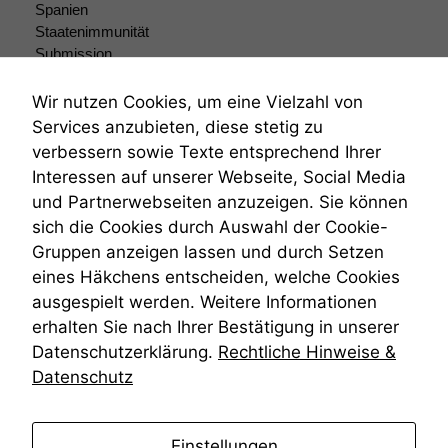
Spanien
Wenn Sie
Staatenimmunität
diese Option
Submission
deaktivieren,
Submissionsrecht
kann die
Website nicht
Teilungsklage
Wir nutzen Cookies, um eine Vielzahl von
zu 100%
Venezuela
Services anzubieten, diese stetig zu
funktionieren.
VRK
verbessern sowie Texte entsprechend Ihrer
Wiederherstellungsanordnung
Interessen auf unserer Webseite, Social Media
Zivilprozessordnung
und Partnerwebseiten anzuzeigen. Sie können
Marketing
ZPO
sich die Cookies durch Auswahl der Cookie-
Wir speichern
Zustellfiktion
anonyme Daten ab,
Gruppen anzeigen lassen und durch Setzen
Zuständigkeit
um interne
Öffentliches Personalrecht
eines Häkchens entscheiden, welche Cookies
marketingtechnische
Öffentlichkeitsprinzip
ausgespielt werden. Weitere Informationen
Auswertungen
erhalten Sie nach Ihrer Bestätigung in unserer
durchführen zu
können. Diese helfen
Datenschutzerklärung.
Rechtliche Hinweise &
uns, unsere Website
Datenschutz
zu verbessern.
anmelden
Einstellungen