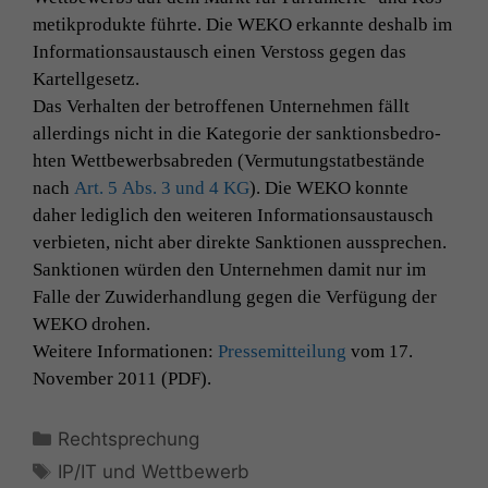
metikpro­duk­te führte. Die
WEKO
erkan­nte deshalb im
Infor­ma­tion­saus­tausch einen Ver­stoss gegen das
Kartellgesetz.
Das Ver­hal­ten der betrof­fe­nen Unternehmen fällt
allerd­ings nicht in die Kat­e­gorie der sank­tions­bedro­
ht­en Wet­tbe­werb­sabre­den (Ver­mu­tungstatbestände
nach
Art. 5 Abs. 3 und 4
KG
). Die
WEKO
kon­nte
daher lediglich den weit­eren Infor­ma­tion­saus­tausch
ver­bi­eten, nicht aber direk­te Sank­tio­nen aussprechen.
Sank­tio­nen wür­den den Unternehmen damit nur im
Falle der Zuwider­hand­lung gegen die Ver­fü­gung der
WEKO
drohen.
Weit­ere Infor­ma­tio­nen:
Pressemit­teilung
vom 17.
Novem­ber 2011 (
PDF
).
Kategorien
Rechtsprechung
Schlagwörter
IP/IT und Wettbewerb