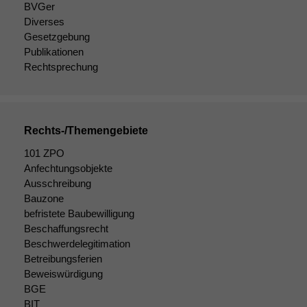
BVGer
Diverses
Gesetzgebung
Publikationen
Rechtsprechung
Rechts-/Themengebiete
101 ZPO
Anfechtungsobjekte
Ausschreibung
Bauzone
Notwendige
befristete Baubewilligung
Cookies
Beschaffungsrecht
Diese
Cookies sind
Beschwerdelegitimation
nicht
Betreibungsferien
optional, es
Beweiswürdigung
braucht sie,
BGE
damit die
BIT