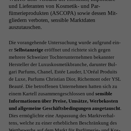
und Liefer­an­ten von Kos­metik- und Par­
fümeriepro­duk­ten (
ASCOPA
) sowie dessen Mit­
gliedern ver­boten, sen­si­ble Mark­t­dat­en
auszutauschen.
Die vor­ange­hende Unter­suchung wurde auf­grund ein­
er
Selb­stanzeige
eröffnet und richtete sich gegen
mehrere Schweiz­er Tochterun­ternehmen bekan­nter
Her­steller der Luxu­skos­metik­branche, darunter Bul­
gari Par­fums, Chanel, Estée Laud­er, L’Oréal Pro­duits
de Luxe, Par­fums Chris­t­ian Dior, Richemont oder
YSL
Beauté. Die betrof­fe­nen Unternehmen hat­ten sich zu
einem Kartell zusam­mengeschlossen und
sen­si­ble
Infor­ma­tio­nen über Preise, Umsätze, Wer­bekosten
und all­ge­meine Geschäfts­be­din­gun­gen aus­ge­tauscht
.
Dies ermöglichte eine Anpas­sung des Mark­tver­hal­
tens, welche zu ein­er erhe­blichen Beschränkung des
Wet­tbe­werbs auf dem Markt für Par­fümerie- und Kos­