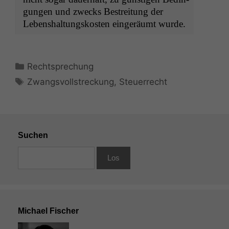
gun­gen und zwecks Bestre­itung der
Leben­shal­tungskosten eingeräumt wurde.
Kategorien
Rechtsprechung
Schlagwörter
Zwangsvollstreckung
,
Steuerrecht
Suchen
Michael Fischer