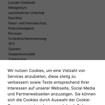
Luxram-Gebäude
uns, unsere Website
Miteigentum
zu verbessern.
nachehelicher Unterhalt
Nachfrist
Natur- und Heimatschutz
Notzuständigkeit
Revision
Schiedsrichterernennung
SFV
Spanien
Staatenimmunität
Submission
Submissionsrecht
Teilungsklage
Wir nutzen Cookies, um eine Vielzahl von
Venezuela
Services anzubieten, diese stetig zu
VRK
verbessern sowie Texte entsprechend Ihrer
Wiederherstellungsanordnung
Interessen auf unserer Webseite, Social Media
Zivilprozessordnung
und Partnerwebseiten anzuzeigen. Sie können
ZPO
sich die Cookies durch Auswahl der Cookie-
Zustellfiktion