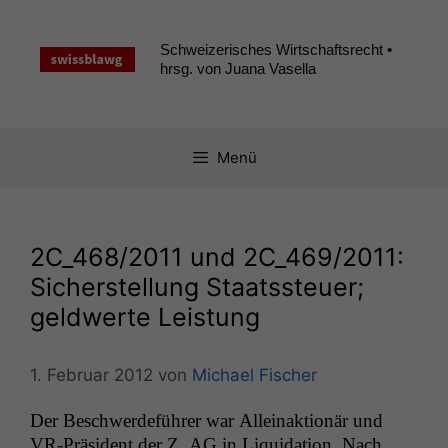
Zum
Inhalt
Schweizerisches Wirtschaftsrecht •
springen
hrsg. von Juana Vasella
Menü
2C_468
/2011 und
2C_469
/2011:
Sicherstellung Staatssteuer;
geldwerte Leistung
1. Februar 2012
von
Michael Fischer
Der Beschw­erde­führer war Alleinak­tionär und
VR-Präsi­dent der Z.
AG
in Liq­ui­da­tion. Nach