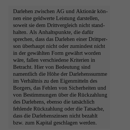
Dar­lehen zwis­chen
AG
und Aktionär kön­
nen eine geld­w­erte Leis­tung darstellen,
soweit sie dem Drittver­gle­ich nicht stand­
hal­ten. Als Anhalt­spunk­te, die dafür
sprechen, dass das Dar­lehen ein­er Drittper­
son über­haupt nicht oder zumin­d­est nicht
in der gewählten Form gewährt wor­den
wäre, fall­en ver­schiedene Kri­te­rien in
Betra­cht. Hier von Bedeu­tung sind
namentlich die Höhe der Dar­lehenssumme
im Ver­hält­nis zu den Eigen­mit­teln des
Borg­ers, das Fehlen von Sicher­heit­en und
von Bes­tim­mungen über die Rück­zahlung
des Dar­lehens, eben­so die tat­säch­lich
fehlende Rück­zahlung oder die Tat­sache,
dass die Dar­lehen­szin­sen nicht bezahlt
bzw. zum Kap­i­tal geschla­gen werden.