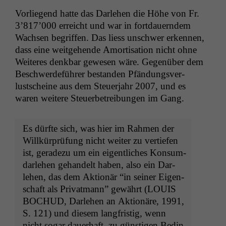
Vor­liegend hat­te das Dar­lehen die Höhe von Fr.
3’817’000 erre­icht und war in fort­dauern­dem
Wach­sen begrif­f­en. Das liess unschw­er erken­nen,
dass eine weit­ge­hende Amor­ti­sa­tion nicht ohne
Weit­eres denkbar gewe­sen wäre. Gegenüber dem
Beschw­erde­führer bestanden Pfän­dungsver­
lustscheine aus dem Steuer­jahr 2007, und es
waren weit­ere Steuer­be­trei­bun­gen im Gang.
Es dürfte sich, was hier im Rah­men der
Willkür­prü­fung nicht weit­er zu ver­tiefen
ist, ger­adezu um ein eigentlich­es Kon­sum­
dar­lehen gehan­delt haben, also ein Dar­
lehen, das dem Aktionär “in sein­er Eigen­
schaft als Pri­vat­mann” gewährt (
LOUIS
BOCHUD
, Dar­lehen an Aktionäre, 1991,
S. 121) und diesem langfristig, wenn
nicht sog­ar dauer­haft, zu gün­sti­gen Bedin­