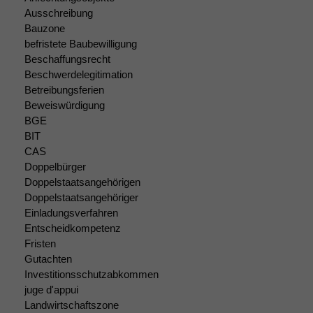
Funktionalität
Ausschreibung
Einige
Bauzone
Funktionen auf
befristete Baubewilligung
dieser Website
Beschaffungsrecht
sind optional.
Beschwerdelegitimation
Wenn Sie
Betreibungsferien
diese Option
Beweiswürdigung
deaktivieren,
BGE
kann die
BIT
Website nicht
zu 100%
CAS
funktionieren.
Doppelbürger
Doppelstaatsangehörigen
Doppelstaatsangehöriger
Marketing
Einladungsverfahren
Wir speichern
Entscheidkompetenz
anonyme Daten ab,
Fristen
um interne
Gutachten
marketingtechnische
Investitionsschutzabkommen
Auswertungen
juge d'appui
durchführen zu
Landwirtschaftszone
können. Diese helfen