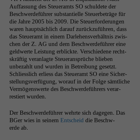
Auf­fas­sung des Steuer­amts
SO
schuldete der
Beschw­erde­führer sub­stantielle Steuer­be­träge für
die Jahre 2005 bis 2009. Die Steuer­forderun­gen
waren haupt­säch­lich darauf zurück­zuführen, dass
das Steuer­amt in einem Dar­lehensver­hält­nis zwis­
chen der Z.
AG
und dem Beschw­erde­führer eine
geld­w­erte Leis­tung erblick­te. Ver­schiedene recht­
skräftig ver­an­lagte Steuer­ansprüche blieben
unbezahlt und wur­den in Betrei­bung geset­zt.
Schliesslich erliess das Steuer­amt
SO
eine Sich­er­
stel­lungsver­fü­gung, worauf in der Folge sämtliche
Ver­mö­genswerte des Beschw­erde­führers ver­ar­
restiert wurden.
Der Beschw­erde­führer wehrte sich dage­gen. Das
BGer wies in seinem
Entscheid
die Beschw­
erde ab.