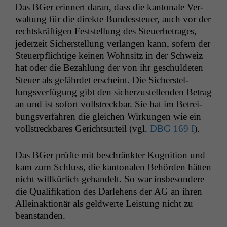
Das BGer erin­nert daran, dass die kan­tonale Ver­
wal­tung für die direk­te Bun­dess­teuer, auch vor der
recht­skräfti­gen Fest­stel­lung des Steuer­be­trages,
jed­erzeit Sich­er­stel­lung ver­lan­gen kann, sofern der
Steuerpflichtige keinen Wohn­sitz in der Schweiz
hat oder die Bezahlung der von ihr geschulde­ten
Steuer als gefährdet erscheint. Die Sich­er­stel­
lungsver­fü­gung gibt den sicherzustel­len­den Betrag
an und ist sofort voll­streck­bar. Sie hat im Betrei­
bungsver­fahren die gle­ichen Wirkun­gen wie ein
voll­streck­bares Gericht­surteil (vgl.
DBG
169 I
).
Das BGer prüfte mit beschränk­ter Kog­ni­tion und
kam zum Schluss, die kan­tonalen Behör­den hät­ten
nicht willkür­lich gehan­delt. So war ins­beson­dere
die Qual­i­fika­tion des Dar­lehens der
AG
an ihren
Alleinak­tionär als geld­w­erte Leis­tung nicht zu
beanstanden.