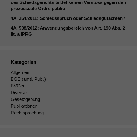
des Schiedsgerichts bildet keinen Verstoss gegen den
durchführen zu
prozessuale Ordre public
können. Diese helfen
uns, unsere Website
4A_254
/2011: Schiedsspruch oder Schiedsgutachten?
zu verbessern.
4A_538
/2012: Anwendungsbereich von Art. 190 Abs. 2
lit. a
IPRG
Kategorien
Allgemein
BGE
(amtl. Publ.)
BVGer
Diverses
Gesetzgebung
Publikationen
Rechtsprechung