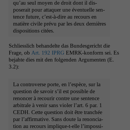
qu’au seul moyen de droit dont il dis­
poserait pour atta­quer une éventuelle sen­
tence future, c’est-à-dire au recours en
matière civile prévu par les deux dernières
dis­po­si­tions citées.
Schliesslich behan­delte das Bun­des­gericht die
Frage, ob
Art. 192
IPRG
EMRK-kon­form sei. Es
bejahte dies mit den fol­gen­den Argu­menten (E.
3.2):
La con­tro­verse porte, en l’e­spèce, sur la
ques­tion de savoir s’il est pos­si­ble de
renon­cer à recourir con­tre une sen­tence
arbi­trale à venir sans vio­l­er l’art. 6 par. 1
CEDH
. Cette ques­tion doit être tranchée
par l’af­fir­ma­tive. Sans doute la renon­ci­a­
tion au recours implique-t-elle l’im­pos­si­