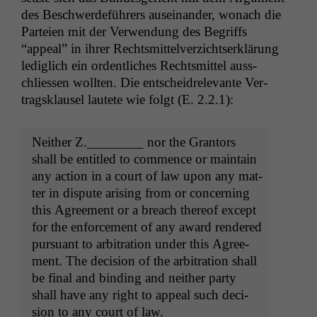
des Beschw­erde­führers auseinan­der, wonach die
Parteien mit der Ver­wen­dung des Begriffs
“appeal” in ihrer Rechtsmit­telverzicht­serk­lärung
lediglich ein ordentlich­es Rechtsmit­tel auss­
chliessen woll­ten. Die entschei­drel­e­vante Ver­
tragsklausel lautete wie fol­gt (E. 2.2.1):
Nei­ther Z.________ nor the Grantors
shall be enti­tled to com­mence or main­tain
any action in a court of law upon any mat­
ter in dis­pute aris­ing from or con­cern­ing
this Agree­ment or a breach there­of except
for the enforce­ment of any award ren­dered
pur­suant to arbi­tra­tion under this Agree­
ment. The deci­sion of the arbi­tra­tion shall
be final and bind­ing and nei­ther par­ty
shall have any right to appeal such deci­
sion to any court of law.