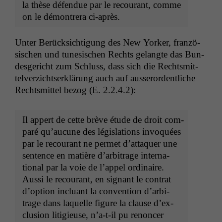
la thèse défendue par le recourant, comme
on le démon­tr­era ci-après.
Unter Berück­sich­ti­gung des New York­er, franzö­
sis­chen und tune­sis­chen Rechts gelangte das Bun­
des­gericht zum Schluss, dass sich die Rechtsmit­
telverzicht­serk­lärung auch auf ausseror­dentliche
Rechtsmit­tel bezog (E. 2.2.4.2):
Il appert de cette brève étude de droit com­
paré qu’au­cune des lég­is­la­tions invo­quées
par le recourant ne per­met d’at­ta­quer une
sen­tence en matière d’ar­bi­trage inter­na­
tion­al par la voie de l’ap­pel ordi­naire.
Aus­si le recourant, en sig­nant le con­trat
d’op­tion inclu­ant la con­ven­tion d’ar­bi­
trage dans laque­lle fig­ure la clause d’ex­
clu­sion litigieuse, n’a-t-il pu renon­cer