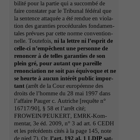
bil­ité pour la par­tie qui a suc­com­bé de
faire con­stater par le Tri­bunal fédéral que
la sen­tence attaquée a été ren­due en vio­la­
tion des garanties procé­du­rales fon­da­men­
tales prévues par cette norme con­ven­tion­
nelle. Toute­fois,
ni la let­tre ni l’e­sprit de
celle-ci n’em­pêchent une per­son­ne de
renon­cer à de telles garanties de son
plein gré, pour autant que pareille
renon­ci­a­tion ne soit pas équiv­oque et ne
se heurte à aucun intérêt pub­lic impor­
tant
(arrêt de la Cour européenne des
droits de l’homme du 28 mai 1997 dans
l’af­faire Pauger c. Autriche [requête n°
16717/90], § 58 et l’ar­rêt cité;
FROWEIN
/
PEUKERT
, EMRK-Kom­
men­tar, 3e éd. 2009, n° 3 ad art. 6
CEDH
et les précé­dents cités à la page 145, note
de pied 7). Or,
l’art. 192 al. 1
LDIP
sat­