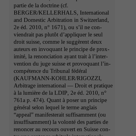
par­tie de la doc­trine (cf.
BERGER
/
KELLERHALS
, Inter­na­tion­al
and Domes­tic Arbi­tra­tion in Switzer­land,
2e éd. 2010, n° 1671), ou s’il ne con­
viendrait pas plutôt d’ap­pli­quer le seul
droit suisse, comme le sug­gèrent deux
auteurs en invo­quant le principe de prox­
im­ité, la renon­ci­a­tion ayant trait à l’in­ter­
ven­tion du juge suisse et provo­quant l’in­
com­pé­tence du Tri­bunal fédéral
(
KAUFMANN-KOHLER
/
RIGOZZI
,
Arbi­trage inter­na­tion­al — Droit et pra­tique
à la lumière de la
LDIP
, 2e éd. 2010, n°
761a p. 474). Quant à pos­er un principe
général selon lequel le terme anglais
“appeal” man­i­festerait suff­isam­ment (ou
insuff­isam­ment) la volon­té des par­ties de
renon­cer au recours ouvert en Suisse con­