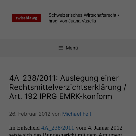
Zum
Inhalt
Schweizerisches Wirtschaftsrecht •
springen
hrsg. von Juana Vasella
Menü
4A_238
/2011: Auslegung einer
Rechtsmittelverzichtserklärung /
Art. 192
IPRG
EMRK-konform
26. Februar 2012
von
Michael Feit
Im Entscheid
4A_238
/2011
vom 4. Jan­u­ar 2012
set­zte sich das Bun­des­gericht mit dem Argu­ment