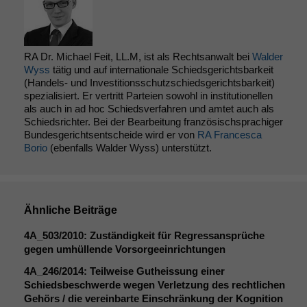
Funktionalität
Einige
RA Dr. Michael Feit, LL.M, ist als Rechtsanwalt bei
Walder
Funktionen auf
Wyss
tätig und auf internationale Schiedsgerichtsbarkeit
dieser Website
(Handels- und Investitionsschutzschiedsgerichtsbarkeit)
sind optional.
spezialisiert. Er vertritt Parteien sowohl in institutionellen
Wenn Sie
als auch in ad hoc Schiedsverfahren und amtet auch als
diese Option
Schiedsrichter. Bei der Bearbeitung französischsprachiger
deaktivieren,
Bundesgerichtsentscheide wird er von
RA Francesca
kann die
Borio
(ebenfalls Walder Wyss) unterstützt.
Website nicht
zu 100%
funktionieren.
Ähnliche Beiträge
Marketing
4A_503
/2010: Zuständigkeit für Regressansprüche
Wir speichern
gegen umhüllende Vorsorgeeinrichtungen
anonyme Daten ab,
4A_246
/2014: Teilweise Gutheissung einer
um interne
Schiedsbeschwerde wegen Verletzung des rechtlichen
marketingtechnische
Gehörs / die vereinbarte Einschränkung der Kognition
Auswertungen