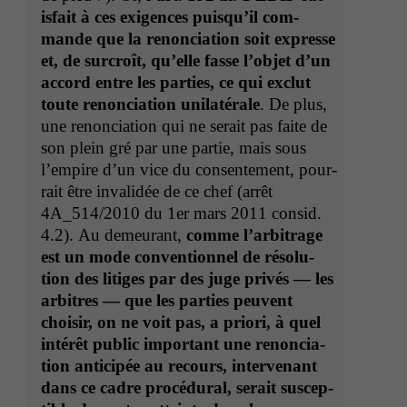
is­fait à ces exi­gences puisqu’il com­
mande que la renon­ci­a­tion soit expresse
et, de sur­croît, qu’elle fasse l’ob­jet d’un
accord entre les par­ties, ce qui exclut
toute renon­ci­a­tion uni­latérale
. De plus,
une renon­ci­a­tion qui ne serait pas faite de
son plein gré par une par­tie, mais sous
l’em­pire d’un vice du con­sen­te­ment, pour­
rait être invalidée de ce chef (arrêt
4A_514
/2010 du 1er mars 2011 con­sid.
4.2). Au demeu­rant,
comme l’ar­bi­trage
est un mode con­ven­tion­nel de réso­lu­
tion des lit­iges par des juge privés — les
arbi­tres — que les par­ties peu­vent
choisir, on ne voit pas, a pri­ori, à quel
intérêt pub­lic impor­tant une renon­ci­a­
tion anticipée au recours, inter­venant
dans ce cadre procé­dur­al, serait sus­cep­
Notwendige