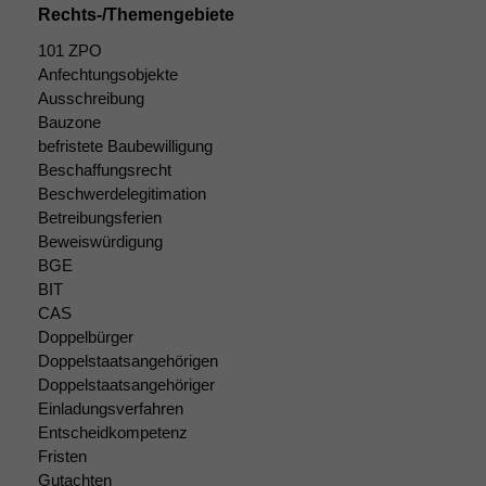
Rechts-/Themengebiete
101 ZPO
Anfechtungsobjekte
Ausschreibung
Bauzone
befristete Baubewilligung
Beschaffungsrecht
Beschwerdelegitimation
Betreibungsferien
Beweiswürdigung
BGE
BIT
CAS
Doppelbürger
Doppelstaatsangehörigen
Doppelstaatsangehöriger
Einladungsverfahren
Entscheidkompetenz
Fristen
Gutachten