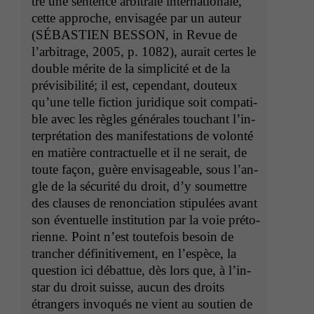
tre une sen­tence arbi­trale inter­na­tionale,
cette approche, envis­agée par un auteur
(
SÉBASTIEN
BESSON
, in Revue de
l’ar­bi­trage, 2005, p. 1082), aurait certes le
dou­ble mérite de la sim­plic­ité et de la
prévis­i­bil­ité; il est, cepen­dant, dou­teux
qu’une telle fic­tion juridique soit com­pat­i­
ble avec les règles générales touchant l’in­
ter­pré­ta­tion des man­i­fes­ta­tions de volon­té
en matière con­tractuelle et il ne serait, de
toute façon, guère envis­age­able, sous l’an­
gle de la sécu­rité du droit, d’y soumet­tre
des claus­es de renon­ci­a­tion stip­ulées avant
son éventuelle insti­tu­tion par la voie pré­to­
ri­enne. Point n’est toute­fois besoin de
tranch­er défini­tive­ment, en l’e­spèce, la
ques­tion ici débattue, dès lors que, à l’in­
star du droit suisse, aucun des droits
étrangers invo­qués ne vient au sou­tien de