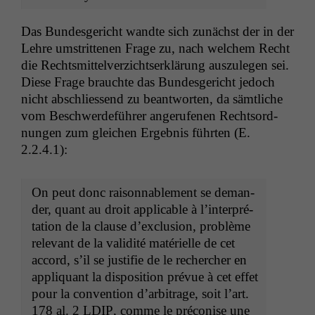
Das Bun­des­gericht wandte sich zunächst der in der
Lehre umstrit­te­nen Frage zu, nach welchem Recht
die Rechtsmit­telverzicht­serk­lärung auszule­gen sei.
Diese Frage brauchte das Bun­des­gericht jedoch
nicht abschliessend zu beant­worten, da sämtliche
vom Beschw­erde­führer angerufe­nen Recht­sor­d­
nun­gen zum gle­ichen Ergeb­nis führten (E.
2.2.4.1):
On peut donc raisonnable­ment se deman­
der, quant au droit applic­a­ble à l’in­ter­pré­
ta­tion de la clause d’ex­clu­sion, prob­lème
rel­e­vant de la valid­ité matérielle de cet
accord, s’il se jus­ti­fie de le rechercher en
appli­quant la dis­po­si­tion prévue à cet effet
pour la con­ven­tion d’ar­bi­trage, soit l’art.
178 al. 2
LDIP
, comme le pré­conise une