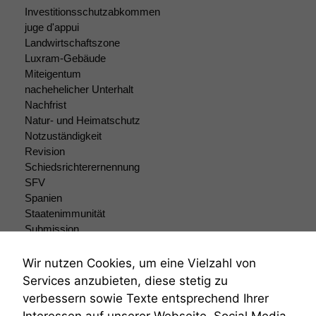
Investitionsschutzabkommen
juge d'appui
Landwirtschaftszone
Luxram-Gebäude
Miteigentum
nachehelicher Unterhalt
Nachfrist
Natur- und Heimatschutz
Notzuständigkeit
Revision
Schiedsrichterernennung
SFV
Spanien
Staatenimmunität
Submission
Submissionsrecht
Teilungsklage
Wir nutzen Cookies, um eine Vielzahl von
Venezuela
Services anzubieten, diese stetig zu
VRK
verbessern sowie Texte entsprechend Ihrer
Wiederherstellungsanordnung