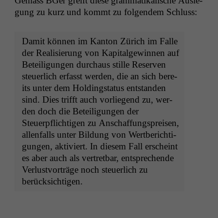
Gemäss BGer greift diese gram­matikalis­che Ausle­
gung zu kurz und kommt zu fol­gen­dem Schluss:
Damit kön­nen im Kan­ton Zürich im Falle
der Real­isierung von Kap­i­tal­gewin­nen auf
Beteili­gun­gen dur­chaus stille Reser­ven
steuer­lich erfasst wer­den, die an sich bere­
its unter dem Hold­ingsta­tus ent­standen
sind. Dies trifft auch vor­liegend zu, wer­
den doch die Beteili­gun­gen der
Steuerpflichti­gen zu Anschaf­fung­spreisen,
allen­falls unter Bil­dung von Wert­berich­ti­
gun­gen, aktiviert. In diesem Fall erscheint
es aber auch als vertret­bar, entsprechende
Ver­lustvorträge noch steuer­lich zu
berücksichtigen.