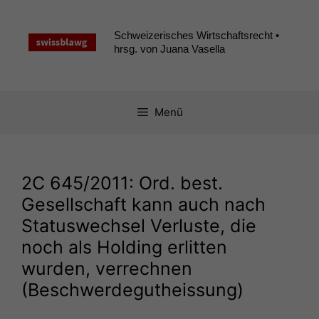
Zum
Inhalt
Schweizerisches Wirtschaftsrecht •
springen
hrsg. von Juana Vasella
Menü
2C
645/2011: Ord. best.
Gesellschaft kann auch nach
Statuswechsel Verluste, die
noch als Holding erlitten
wurden, verrechnen
(Beschwerdegutheissung)