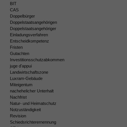
zeichnen
BIT
wir
CAS
anonyme
Doppelbürger
statistische
Doppelstaatsangehörigen
Daten auf.
Doppelstaatsangehöriger
Einladungsverfahren
Entscheidkompetenz
Funktionalität
Fristen
Einige
Gutachten
Funktionen auf
dieser Website
Investitionsschutzabkommen
sind optional.
juge d'appui
Wenn Sie
Landwirtschaftszone
diese Option
Luxram-Gebäude
deaktivieren,
Miteigentum
kann die
nachehelicher Unterhalt
Website nicht
Nachfrist
zu 100%
Natur- und Heimatschutz
funktionieren.
Notzuständigkeit
Revision
Schiedsrichterernennung
Marketing