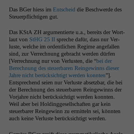
Das BGer hiess im
Entscheid
die Beschw­erde des
Steuerpflichti­gen gut.
Das KStA
ZH
argu­men­tierte u.a., bere­its der Wort­
laut von
StHG 25
II
spreche dafür, dass nur Ver­
luste, welche im ordentlichen Regime ange­fall­en
sind, zur Ver­rech­nung gebracht wer­den dür­fen
[Ver­rech­nung nur von Ver­lus­ten, die “
bei der
Berech­nung des steuer­baren Reingewinns dieser
Jahre nicht berück­sichtigt wer­den kon­nten
”].
Entsprechend seien nur Ver­luste abset­zbar, die bei
der Berech­nung des steuer­baren Reingewinns der
Vor­jahre nicht berück­sichtigt wer­den kon­nten.
Weil aber bei Hold­ingge­sellschaften gar kein
steuer­bar­er Reingewinn zu ermit­teln sei, kön­nten
auch keine Ver­luste berück­sichtigt werden.