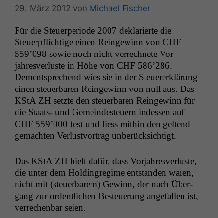
29. März 2012
von
Michael Fischer
Für die Steuer­pe­ri­ode 2007 deklar­i­erte die
Steuerpflichtige einen Reingewinn von
CHF
559’098 sowie noch nicht ver­rech­nete Vor­
jahresver­luste in Höhe von
CHF
586’286.
Dementsprechend wies sie in der Steuer­erk­lärung
einen steuer­baren Reingewinn von null aus. Das
KStA
ZH
set­zte den steuer­baren Reingewinn für
die Staats- und Gemein­des­teuern indessen auf
CHF
559’000 fest und liess mithin den gel­tend
gemacht­en Ver­lustvor­trag unberücksichtigt.
Das KStA
ZH
hielt dafür, dass Vor­jahresver­luste,
die unter dem Hold­in­gregime ent­standen waren,
nicht mit (steuer­barem) Gewinn, der nach Über­
gang zur ordentlichen Besteuerung ange­fall­en ist,
ver­rechen­bar seien.