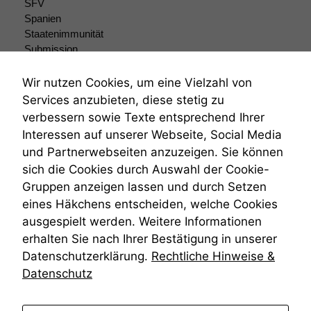
SFV
Wir speichern
Spanien
anonyme Daten ab,
Staatenimmunität
um interne
marketingtechnische
Submission
Auswertungen
Submissionsrecht
durchführen zu
Teilungsklage
Wir nutzen Cookies, um eine Vielzahl von
können. Diese helfen
Venezuela
Services anzubieten, diese stetig zu
uns, unsere Website
VRK
verbessern sowie Texte entsprechend Ihrer
zu verbessern.
Wiederherstellungsanordnung
Interessen auf unserer Webseite, Social Media
Zivilprozessordnung
und Partnerwebseiten anzuzeigen. Sie können
ZPO
sich die Cookies durch Auswahl der Cookie-
Zustellfiktion
Gruppen anzeigen lassen und durch Setzen
Zuständigkeit
Öffentliches Personalrecht
eines Häkchens entscheiden, welche Cookies
Öffentlichkeitsprinzip
ausgespielt werden. Weitere Informationen
erhalten Sie nach Ihrer Bestätigung in unserer
Datenschutzerklärung.
Rechtliche Hinweise &
Datenschutz