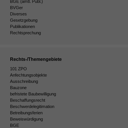
BGE
(amtl. Publ.)
BVGer
Diverses
Gesetzgebung
Notwendige
Publikationen
Cookies
Rechtsprechung
Diese
Cookies sind
nicht
optional, es
braucht sie,
Rechts-/Themengebiete
damit die
Website
101 ZPO
korrekt
Anfechtungsobjekte
angezeigt
Ausschreibung
werden kann.
Bauzone
befristete Baubewilligung
Beschaffungsrecht
Statistiken
Beschwerdelegitimation
Um unsere
Betreibungsferien
Website zu
Beweiswürdigung
verbessern,
BGE