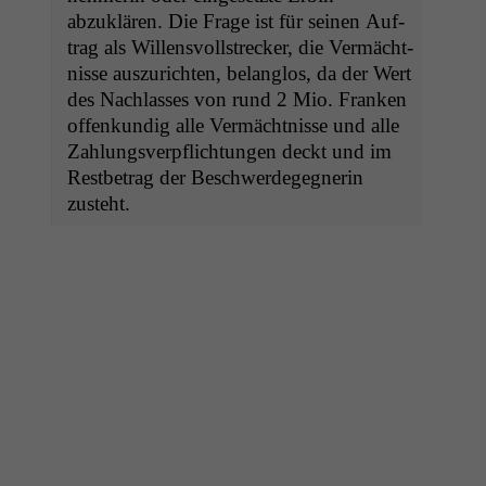
abzuk­lären. Die Frage ist für seinen Auf­
trag als Wil­lensvoll­streck­er, die Ver­mächt­
nisse auszuricht­en, belan­g­los, da der Wert
des Nach­lass­es von rund 2 Mio. Franken
offenkundig alle Ver­mächt­nisse und alle
Zahlungsverpflich­tun­gen deckt und im
Rest­be­trag der Beschw­erdegeg­ner­in
zusteht.