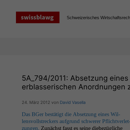
Zum
Inhalt
springen
Schweizerisches Wirtschaftsrecht
5A_794
/2011: Absetzung eines
erblasserischen Anordnungen z
24. März 2012
von
David Vasella
Das BGer bestätigt die Abset­zung eines Wil­
lensvoll­streck­ers auf­grund schw­er­er Pflichtver­let
zun­gen.
Zunächst fasst es seine diebezügliche