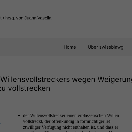
 • hrsg. von Juana Vasella
Home
Über swissblawg
 Willensvollstreckers wegen Weigerun
u vollstrecken
der Wil­lensvoll­streck­er einen erblasserischen Willen
voll­streckt, der offenkundig in form­richtiger let­
­
ztwilliger Ver­fü­gung nicht enthal­ten ist, und dass er