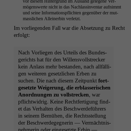
vor diesem Hin­ter­grund im Aus­land gele­gene Ver­
mö­genswerte nicht in das Nach­lass­in­ven­tar aufn­immt
und seine Infor­ma­tion­spflicht­en gegenüber der mut­
masslichen Alleinerbin verletzt.
Im vor­liegen­den Fall war die Abset­zung zu Recht
erfolgt:
Nach Vor­liegen des Urteils des Bun­des­
gerichts hat für den Wil­lensvoll­streck­er
kein Anlass mehr bestanden, nach allfäl­li­
gen weit­eren geset­zlichen Erben zu
suchen. Die nach diesem Zeit­punkt
fort­
ge­set­zte Weigerung, die erblasserischen
Anord­nun­gen zu voll­streck­en
, war
pflichtwidrig. Keine Recht­fer­ti­gung find­
et das Ver­hal­ten des Beschw­erde­führers
in seinem Bemühen, die Rechtsstel­lung
der Beschw­erdegeg­ner­in — Ver­mächt­nis­
nehmerin oder einge­set­zte Erbin —