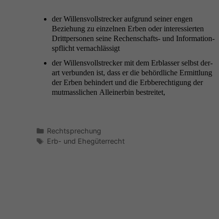
der Wil­lensvoll­streck­er auf­grund sein­er engen
Beziehung zu einzel­nen Erben oder inter­essierten
Drittper­so­n­en seine Rechen­schafts- und Infor­ma­tion­
spflicht vernachlässigt
der Wil­lensvoll­streck­er mit dem Erblass­er selb­st der­
art ver­bun­den ist, dass er die behördliche Ermit­tlung
der Erben behin­dert und die Erb­berech­ti­gung der
mut­masslichen Alleinerbin bestreitet,
Kategorien
Rechtsprechung
Schlagwörter
Erb- und Ehegüterrecht