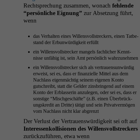
Recht­sprechung zusam­men, wonach
fehlende
“per­sön­liche Eig­nung”
zur Abset­zung führt,
wenn
das Ver­hal­ten eines Wil­lensvoll­streck­ers, einen Tatbe­
stand der Erbun­würdigkeit erfüllt
ein Wil­lensvoll­streck­er man­gels fach­lich­er Ken­nt­
nisse unfähig ist, sein Amt per­sön­lich wahrzunehmen
ein Wil­lensvoll­streck­er sich als ver­trauen­sun­würdig
erweist, sei es, dass er finanzielle Mit­tel aus dem
Nach­lass eigen­mächtig seinem eige­nen Kon­to
gutschreibt, statt die Gelder zins­brin­gend auf einem
Kon­to der Erblasserin anzule­gen, oder sei es, dass er
son­stige “Mis­chgeschäfte” (z.B. einen Über­brück­
ungskred­it an Dritte) tätigt und sein Pri­vatver­mö­gen
vom Nach­lass nicht klar abgrenzt
Der Ver­lust der Ver­trauenswürdigkeit sei oft auf
Inter­essenkol­li­sio­nen des Wil­lensvoll­streck­ers
zurück­zuführen, etwa wenn