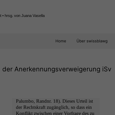
 • hrsg. von Juana Vasella
Home
Über swissblawg
n der Anerkennungsverweigerung iSv
Palum­bo, Rand­nr. 18). Dieses Urteil ist
der Recht­skraft zugänglich, so dass ein
Kon­flikt zwis­chen ein­er Vor­frage des zu