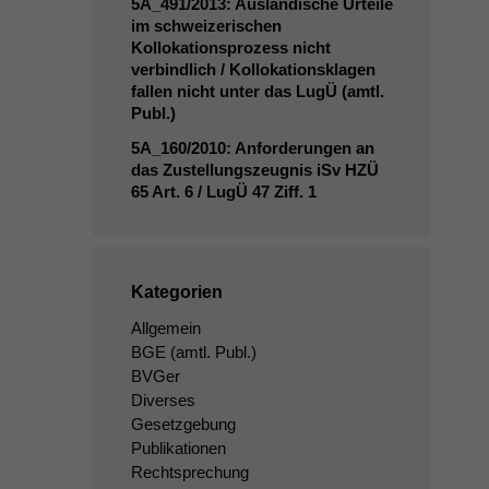
5A_491
/2013: Ausländische Urteile
im schweizerischen
Kollokationsprozess nicht
verbindlich / Kollokationsklagen
fallen nicht unter das LugÜ (amtl.
Publ.)
5A_160
/2010: Anforderungen an
das Zustellungszeugnis iSv
HZÜ
65 Art. 6 / LugÜ 47 Ziff. 1
Kategorien
Allgemein
BGE
(amtl. Publ.)
BVGer
Diverses
Gesetzgebung
Publikationen
Rechtsprechung