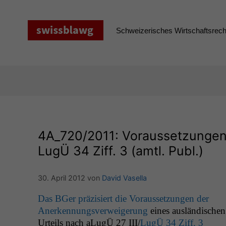
Zum
Inhalt
springen
Schweizerisches Wirtschaftsrecht
4A_720
/2011: Voraussetzunge
LugÜ 34 Ziff. 3 (amtl. Publ.)
30. April 2012
von
David Vasella
Das BGer präzisiert die Voraus­set­zun­gen der
Anerken­nungsver­weigerung
eines aus­ländis­chen
Urteils nach aLugÜ 27
III
/
LugÜ 34 Ziff. 3