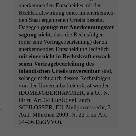
anerken­nen­den Entschei­des mit der
Recht­skraftwirkung eines im anerken­nen­
den Staat ergan­genen Urteils beste­ht.
Dage­gen
genügt zur Anerken­nungsver­
sa­gung nicht
, dass die Rechts­fol­gen
(oder eine Vor­frage­beurteilung) der zu
anerken­nen­den Entschei­dung lediglich
mit ein­er nicht in Recht­skraft erwach­
se­nen Vor­frage­beurteilung des
inländis­chen Urteils unvere­in­bar
sind,
solange nicht auch dessen Rechts­fol­gen
von der Unvere­in­barkeit erfasst wer­den
(
DOMEJ
/
OBERHAMMER
, a.a.O., N.
60 zu Art. 34 LugÜ; vgl. auch
-
SCHLOSSER
, EU-Zivil­prozess­recht, 3.
­
Aufl. München 2009, N. 22 f. zu Art.
34–36 EuGVVO).