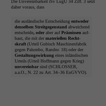
Die Unvere­in­barkeit iSv LugÜ 34 Ziff. 3 set­zt
daher voraus, dass
die aus­ländis­che Entschei­dung
entwed­er
densel­ben Stre­it­ge­gen­stand
abwe­ichend
entschei­de
, oder
aber auf
Prämis­sen
auf­
baut, die mit der
materiellen Recht­
skraft
(Urteil Gubisch Maschi­nen­fab­rik
gegen Palum­bo, Rand­nr. 18) oder der
Gestal­tungswirkung
eines inländis­chen
Urteils (Urteil Hoff­mann gegen Krieg)
unvere­in­bar
sind (
SCHLOSSER
,
a.a.O., N. 22 zu Art. 34–36 EuGVVO).