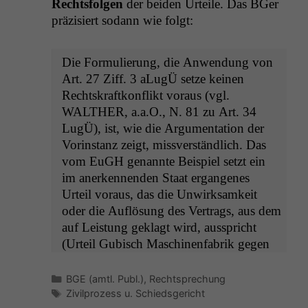
Rechts­fol­gen
der bei­den Urteile. Das BGer
präzisiert sodann wie folgt:
Die For­mulierung, die Anwen­dung von
Art. 27 Ziff. 3 aLugÜ set­ze keinen
Recht­skraftkon­flikt voraus (vgl.
WALTHER
, a.a.O., N. 81 zu Art. 34
LugÜ), ist, wie die Argu­men­ta­tion der
Vorin­stanz zeigt, missver­ständlich. Das
vom EuGH genan­nte Beispiel set­zt ein
im anerken­nen­den Staat ergan­ge­nes
Urteil voraus, das die Unwirk­samkeit
oder die Auflö­sung des Ver­trags, aus dem
auf Leis­tung geklagt wird, ausspricht
(Urteil Gubisch Maschi­nen­fab­rik gegen
Kategorien
BGE (amtl. Publ.)
,
Rechtsprechung
Schlagwörter
Zivilprozess u. Schiedsgericht