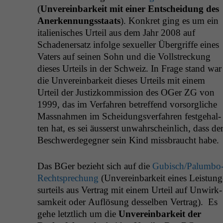
(
Unvere­in­barkeit mit ein­er Entschei­dung des
Anerken­nungsstaats
). Konkret ging es um ein
ital­ienis­ches Urteil aus dem Jahr 2008 auf
Schaden­er­satz infolge sex­ueller Über­griffe eines
Vaters auf seinen Sohn und die Voll­streck­ung
dieses Urteils in der Schweiz. In Frage stand war
die Unvere­in­barkeit dieses Urteils mit einem
Urteil der Jus­tizkom­mis­sion des OGer
ZG
von
1999, das im Ver­fahren betr­e­f­fend vor­sor­gliche
Mass­nah­men im Schei­dungsver­fahren fest­ge­hal­
ten hat, es sei äusserst unwahrschein­lich, dass der
Beschw­erdegeg­n­er sein Kind miss­braucht habe.
Das BGer bezieht sich auf die
Gubis­ch/­Palum­bo
Recht­sprechung
(Unvere­in­barkeit eines Leis­tung
surteils aus Ver­trag mit einem Urteil auf Unwirk­
samkeit oder Auflö­sung des­sel­ben Ver­trag). Es
gehe let­ztlich um die
Unvere­in­barkeit der