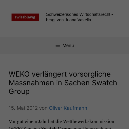
Zum
Inhalt
Schweizerisches Wirtschaftsrecht •
springen
hrsg. von Juana Vasella
Menü
WEKO
verlängert vorsorgliche
Massnahmen in Sachen Swatch
Group
15. Mai 2012
von
Oliver Kaufmann
Vor gut einem Jahr hat die Wet­tbe­werb­skom­mis­sion
(
WEKO
) gegen
Swatch Group
eine Unter­suchung