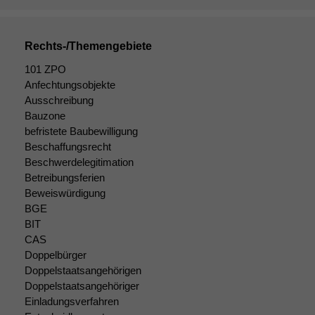
Rechts-/Themengebiete
101 ZPO
Anfechtungsobjekte
Ausschreibung
Bauzone
befristete Baubewilligung
Beschaffungsrecht
Beschwerdelegitimation
Notwendige
Cookies
Betreibungsferien
Diese
Beweiswürdigung
Cookies sind
BGE
nicht
BIT
optional, es
CAS
braucht sie,
Doppelbürger
damit die
Doppelstaatsangehörigen
Website
Doppelstaatsangehöriger
korrekt
Einladungsverfahren
angezeigt