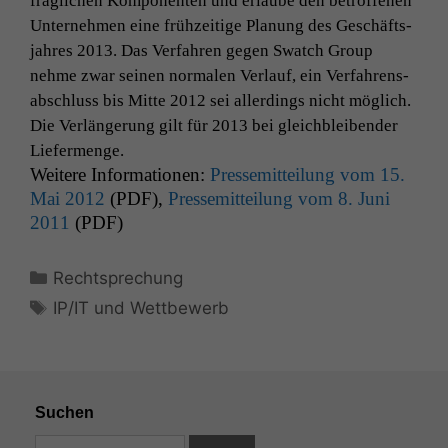
fraglichen Kom­po­nen­ten und erlaube den betrof­fe­nen
Unternehmen eine frühzeit­ige Pla­nung des Geschäft­s­
jahres 2013. Das Ver­fahren gegen Swatch Group
nehme zwar seinen nor­malen Ver­lauf, ein Ver­fahrens­
ab­schluss bis Mitte 2012 sei allerd­ings nicht möglich.
Die Ver­längerung gilt für 2013 bei gle­ich­bleiben­der
Liefermenge.
Weit­ere Infor­ma­tio­nen:
Pressemit­teilung vom 15.
Mai 2012
(
PDF
),
Pressemit­teilung vom 8. Juni
2011
(
PDF
)
Kategorien
Rechtsprechung
Schlagwörter
IP/IT und Wettbewerb
Suchen