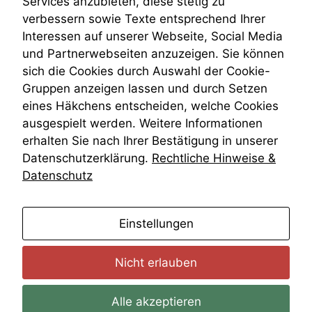
Services anzubieten, diese stetig zu
kann die
VRK
verbessern sowie Texte entsprechend Ihrer
Website nicht
Wiederherstellungsanordnung
Interessen auf unserer Webseite, Social Media
zu 100%
Zivilprozessordnung
funktionieren.
und Partnerwebseiten anzuzeigen. Sie können
ZPO
sich die Cookies durch Auswahl der Cookie-
Zustellfiktion
Gruppen anzeigen lassen und durch Setzen
Zuständigkeit
Marketing
Öffentliches Personalrecht
eines Häkchens entscheiden, welche Cookies
Wir speichern
Öffentlichkeitsprinzip
ausgespielt werden. Weitere Informationen
anonyme Daten ab,
erhalten Sie nach Ihrer Bestätigung in unserer
um interne
marketingtechnische
Datenschutzerklärung.
Rechtliche Hinweise &
Auswertungen
Datenschutz
durchführen zu
können. Diese helfen
uns, unsere Website
anmelden
Einstellungen
zu verbessern.
Nicht erlauben
Alle akzeptieren