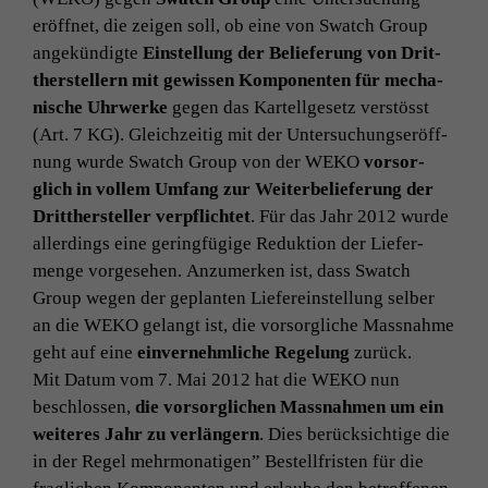
eröffnet, die zeigen soll, ob eine von Swatch Group
angekündigte
Ein­stel­lung der Beliefer­ung von Drit­
ther­stellern mit gewis­sen Kom­po­nen­ten für mech­a­
nis­che Uhrw­erke
gegen das Kartellge­setz ver­stösst
(Art. 7
KG
). Gle­ichzeit­ig mit der Unter­suchungseröff­
nung wurde Swatch Group von der
WEKO
vor­sor­
glich in vollem Umfang zur Weit­er­be­liefer­ung der
Drit­ther­steller verpflichtet
. Für das Jahr 2012 wurde
allerd­ings eine ger­ingfügige Reduk­tion der Liefer­
menge vorge­se­hen. Anzumerken ist, dass Swatch
Group wegen der geplanten Lief­er­e­in­stel­lung sel­ber
an die
WEKO
gelangt ist, die vor­sor­gliche Mass­nahme
geht auf eine
ein­vernehm­liche Regelung
zurück.
Mit Datum vom 7. Mai 2012 hat die
WEKO
nun
beschlossen,
die vor­sor­glichen Mass­nah­men um ein
weit­eres Jahr zu ver­längern
. Dies berück­sichtige die
in der Regel mehrmonati­gen” Bestell­fris­ten für die