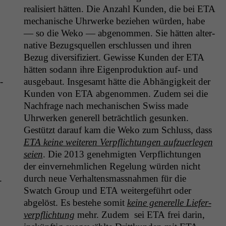
real­isiert hät­ten. Die Anzahl Kun­den, die bei
ETA
mech­a­nis­che Uhrw­erke beziehen wür­den, habe
— so die Weko — abgenom­men. Sie hät­ten alter­
na­tive Bezugsquellen erschlussen und ihren
Bezug diver­si­fiziert. Gewisse Kun­den der
ETA
hät­ten sodann ihre Eigen­pro­duk­tion auf- und
­
aus­ge­baut. Ins­ge­samt hätte die Abhängigkeit der
Kun­den von
ETA
abgenom­men. Zudem sei die
Nach­frage nach mech­a­nis­chen Swiss made
Uhrw­erken generell beträchtlich gesunken.
Gestützt darauf kam die Weko zum Schluss, dass
ETA
keine weit­eren Verpflich­tun­gen aufzuer­legen
seien
. Die 2013 genehmigten Verpflich­tun­gen
der ein­vernehm­lichen Regelung wür­den nicht
.
durch neue Ver­hal­tens­mass­nah­men für die
Swatch Group und
ETA
weit­erge­führt oder
abgelöst. Es beste­he somit
keine generelle Liefer­
verpflich­tung
mehr. Zudem sei
ETA
frei darin,