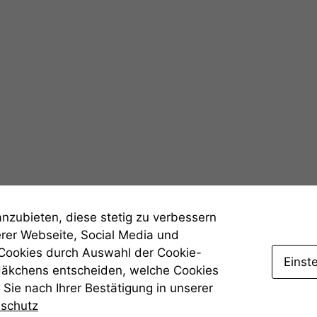
Statistiken
Um unsere
Website zu
verbessern,
zeichnen
wir
anonyme
statistische
Daten auf.
Funktionalität
anzubieten, diese stetig zu verbessern
Einige
erer Webseite, Social Media und
Funktionen auf
 Cookies durch Auswahl der Cookie-
dieser Website
Einst
sind optional.
Häkchens entscheiden, welche Cookies
Wenn Sie
Sie nach Ihrer Bestätigung in unserer
diese Option
nschutz
deaktivieren,