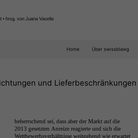
 • hrsg. von Juana Vasella
Home
Über swissblawg
lichtungen und Lieferbeschränkungen
be­herrschend sei, dass aber der Markt auf die
2013 geset­zten Anreize reagierte und sich die
Wet­tbe­werb­sver­hält­nisse weit­ge­hend wie erwartet