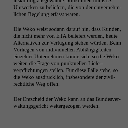
inskün­ftig aus­gewählte Drit­tkun­den mit
ETA
Uhrw­erken zu beliefern, die von der ein­vernehm­
lichen Regelung erfasst waren.
Die Weko weist sodann darauf hin, dass Kun­den,
die nicht mehr von
ETA
beliefert wer­den, heute
Alter­na­tiv­en zur Ver­fü­gung ste­hen wür­den. Beim
Vor­liegen von indi­vidu­ellen Abhängigkeit­en
einzel­ner Unternehmen könne sich, so die Weko
weit­er, die Frage von punk­tuellen Liefer­
verpflich­tun­gen stellen. Für diese Fälle ste­he, so
die Weko aus­drück­lich, ins­beson­dere der zivil­
rechtliche Weg offen.
Der Entscheid der Weko kann an das Bun­desver­
wal­tungs­gericht weit­erge­zo­gen werden.