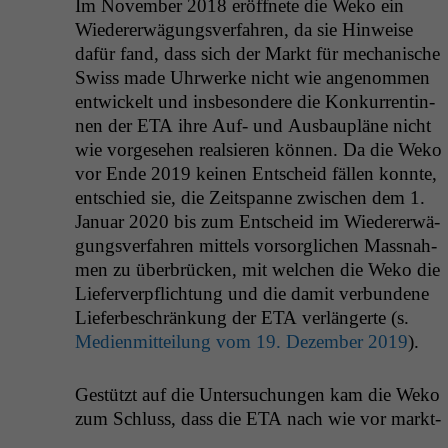
Im Novem­ber 2018 eröffnete die Weko ein
Wieder­erwä­gungsver­fahren, da sie Hin­weise
dafür fand, dass sich der Markt für mech­a­nis­che
Swiss made Uhrw­erke nicht wie angenom­men
entwick­elt und ins­beson­dere die Konkur­rentin­
nen der
ETA
ihre Auf- und Aus­bau­pläne nicht
wie vorge­se­hen realsieren kön­nen. Da die Weko
vor Ende 2019 keinen Entscheid fällen kon­nte,
entsch­ied sie, die Zeitspanne zwis­chen dem 1.
Jan­u­ar 2020 bis zum Entscheid im Wieder­erwä­
gungsver­fahren mit­tels vor­sor­glichen Mass­nah­
men zu über­brück­en, mit welchen die Weko die
Liefer­verpflich­tung und die damit ver­bun­dene
Lieferbeschränkung der
ETA
ver­längerte (s.
Medi­en­mit­teilung vom 19. Dezem­ber 2019
).
Gestützt auf die Unter­suchun­gen kam die Weko
zum Schluss, dass die
ETA
nach wie vor mark­t­