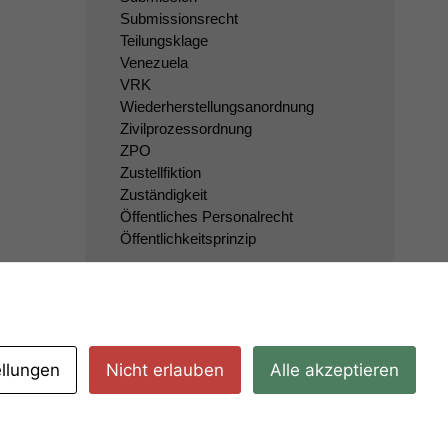
Submissionsrecht
Teilungsklage
Venezuela
VRK
Wiederherstellungsanordnung
Zivilprozessordnung
ZPO
Zustellfiktion
Zuständigkeit
Öffentliches Personalrecht
Öffentlichkeitsprinzip
ellungen
Nicht erlauben
Alle akzeptieren