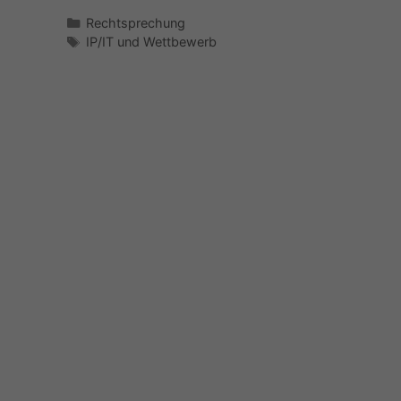
Kategorien
Rechtsprechung
Schlagwörter
IP/IT und Wettbewerb