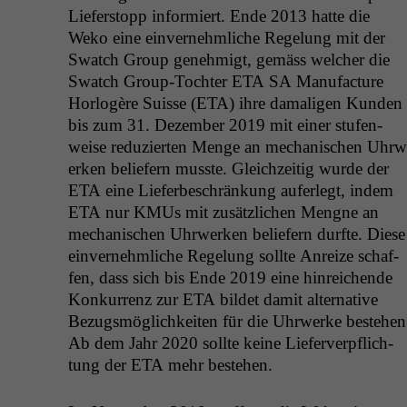
Liefer­stopp informiert. Ende 2013 hat­te die
Weko eine ein­vernehm­liche Regelung mit der
Swatch Group genehmigt, gemäss welch­er die
Swatch Group-Tochter
ETA
SA
Man­u­fac­ture
Hor­logère Suisse (
ETA
) ihre dama­li­gen Kun­den
bis zum 31. Dezem­ber 2019 mit ein­er stufen­
weise reduzierten Menge an mech­a­nis­chen Uhrw
erken beliefern musste. Gle­ichzeit­ig wurde der
ETA
eine Lieferbeschränkung aufer­legt, indem
ETA
nur KMUs mit zusät­zlichen Mengne an
mech­a­nis­chen Uhrw­erken beliefern durfte. Diese
ein­vernehm­liche Regelung sollte Anreize schaf­
fen, dass sich bis Ende 2019 eine hin­re­ichende
Konkur­renz zur
ETA
bildet damit alter­na­tive
Bezugsmöglichkeit­en für die Uhrw­erke beste­hen
Ab dem Jahr 2020 sollte keine Liefer­verpflich­
tung der
ETA
mehr bestehen.