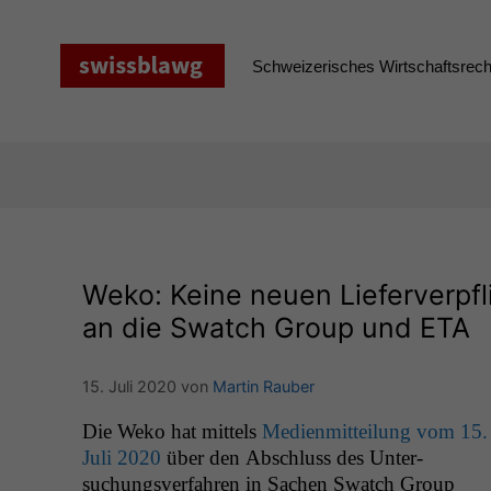
Zum
Inhalt
springen
Schweizerisches Wirtschaftsrecht
Weko: Keine neuen Lieferverpf
an die Swatch Group und
ETA
15. Juli 2020
von
Martin Rauber
Die Weko hat mit­tels
Medi­en­mit­teilung vom 15.
Juli 2020
über den Abschluss des Unter­
suchungsver­fahren in Sachen Swatch Group