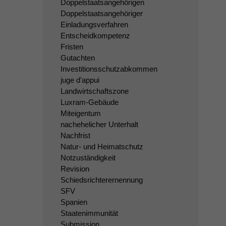
Doppelstaatsangehörigen
Doppelstaatsangehöriger
Einladungsverfahren
Entscheidkompetenz
Fristen
Gutachten
Investitionsschutzabkommen
juge d'appui
Landwirtschaftszone
Luxram-Gebäude
Miteigentum
nachehelicher Unterhalt
Nachfrist
Natur- und Heimatschutz
Notzuständigkeit
Revision
Schiedsrichterernennung
SFV
Spanien
Staatenimmunität
Submission