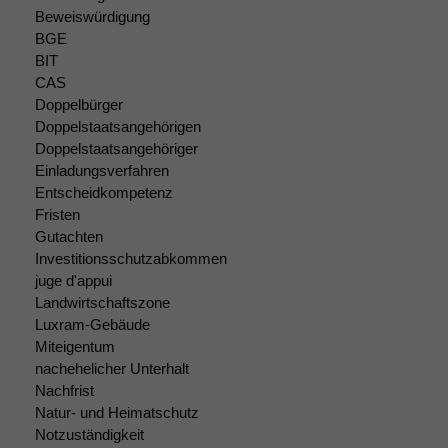
verbessern,
Beweiswürdigung
zeichnen
BGE
wir
BIT
anonyme
CAS
statistische
Daten auf.
Doppelbürger
Doppelstaatsangehörigen
Doppelstaatsangehöriger
Einladungsverfahren
Funktionalität
Entscheidkompetenz
Einige
Funktionen auf
Fristen
dieser Website
Gutachten
sind optional.
Investitionsschutzabkommen
Wenn Sie
juge d'appui
diese Option
Landwirtschaftszone
deaktivieren,
Luxram-Gebäude
kann die
Miteigentum
Website nicht
nachehelicher Unterhalt
zu 100%
Nachfrist
funktionieren.
Natur- und Heimatschutz
Notzuständigkeit