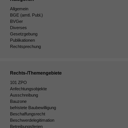
Allgemein
BGE
(amtl. Publ.)
BVGer
Diverses
Notwendige
Gesetzgebung
Cookies
Publikationen
Diese
Rechtsprechung
Cookies sind
nicht
optional, es
braucht sie,
damit die
Rechts-/Themengebiete
Website
korrekt
101 ZPO
angezeigt
Anfechtungsobjekte
werden kann.
Ausschreibung
Bauzone
befristete Baubewilligung
Statistiken
Beschaffungsrecht
Um unsere
Beschwerdelegitimation
Website zu
Betreibungsferien