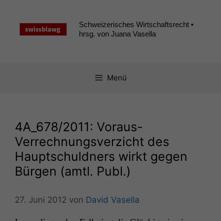
Zum
Inhalt
Schweizerisches Wirtschaftsrecht •
springen
hrsg. von Juana Vasella
Menü
4A_678
/2011: Voraus-
Verrechnungsverzicht des
Hauptschuldners wirkt gegen
Bürgen (amtl. Publ.)
27. Juni 2012
von
David Vasella