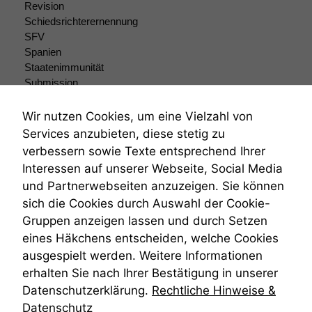
Revision
Marketing
Schiedsrichterernennung
Wir speichern
SFV
anonyme Daten ab,
um interne
Spanien
marketingtechnische
Staatenimmunität
Auswertungen
Submission
durchführen zu
Submissionsrecht
können. Diese helfen
Teilungsklage
Wir nutzen Cookies, um eine Vielzahl von
uns, unsere Website
Venezuela
Services anzubieten, diese stetig zu
zu verbessern.
VRK
verbessern sowie Texte entsprechend Ihrer
Wiederherstellungsanordnung
Interessen auf unserer Webseite, Social Media
Zivilprozessordnung
und Partnerwebseiten anzuzeigen. Sie können
ZPO
sich die Cookies durch Auswahl der Cookie-
Zustellfiktion
Gruppen anzeigen lassen und durch Setzen
Zuständigkeit
Öffentliches Personalrecht
eines Häkchens entscheiden, welche Cookies
Öffentlichkeitsprinzip
ausgespielt werden. Weitere Informationen
erhalten Sie nach Ihrer Bestätigung in unserer
Datenschutzerklärung.
Rechtliche Hinweise &
Datenschutz