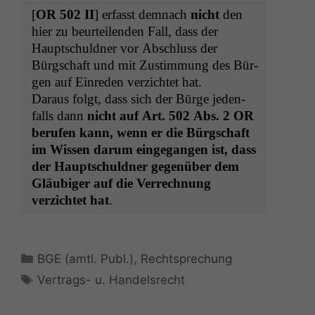
[
OR
502
II
] erfasst dem­nach
nicht
den
hier zu beurteilen­den Fall, dass der
Hauptschuld­ner vor Abschluss der
Bürgschaft und mit Zus­tim­mung des Bür­
gen auf Einre­den verzichtet hat.
Daraus fol­gt, dass sich der Bürge jeden­
falls dann
nicht auf Art. 502 Abs. 2
OR
berufen kann, wenn er die Bürgschaft
im Wis­sen darum einge­gan­gen ist, dass
der Hauptschuld­ner gegenüber dem
Gläu­biger auf die Ver­rech­nung
verzichtet hat
.
Kategorien
BGE (amtl. Publ.)
,
Rechtsprechung
Schlagwörter
Vertrags- u. Handelsrecht