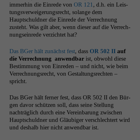
immer­hin die Einrede von
OR
121
, d.h. ein Leis­
tungsver­weigerungsrecht, solange dem
Hauptschuld­ner die Einrede der Ver­rech­nung
zuste­ht. Was gilt aber, wenn dieser auf die Ver­rech­
nung­seinrede verzichtet hat?
Das BGer hält zunächst fest
, dass
OR
502
II
auf
die Ver­rech­nung anwend­bar
ist, obwohl diese
Bes­tim­mung von Einre­den – und nicht, wie beim
Ver­rech­nungsrecht, von Gestal­tungsrecht­en –
spricht.
Das BGer hält fern­er fest, dass
OR
502
II
den Bür­
gen davor schützen soll, dass seine Stel­lung
nachträglich durch eine Vere­in­barung zwis­chen
Hauptschuld­ner und Gläu­biger ver­schlechtert wird
und deshalb hier nicht anwend­bar ist.