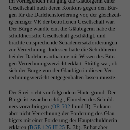
Im vor­liegen­den Fall ging die Gläu­bigerin ein­er
Gesellschaft nach deren Konkurs gegen den Bür­
gen für die Dar­lehens­forderung vor, der gle­ichzeit­
ig einziger
VR
der betrof­fe­nen Gesellschaft war.
Der Bürge wandte ein, die Gläu­bigerin habe die
schuld­ner­ische Gesellschaft geschädigt, und
brachte entsprechende Schaden­er­satz­forderun­gen
zur Ver­rech­nung. Indessen hat­te die Schuld­ner­in
bei der Dar­lehen­sauf­nahme mit Wis­sen des Bür­
gen Ver­rech­nungsverzicht erk­lärt. Strit­tig war, ob
sich der Bürge von der Gläu­bigerin diesen Ver­
rech­nungsverzicht ent­ge­gen­hal­ten lassen musste.
Der Stre­it ste­ht vor fol­gen­dem Hin­ter­grund: Der
Bürge ist zwar berechtigt, Einre­den des Schuld­
ners vorzubrin­gen (
OR
502
I und
II
). Er kann
aber nicht Ver­rech­nung der Forderung des Gläu­
bigers mit ein­er Forderung der Hauptschuld­ner­in
erk­lären (
BGE
126
III
25
E. 3b). Er hat aber