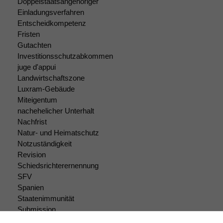
um interne
Doppelstaatsangehöriger
marketingtechnische
Einladungsverfahren
Auswertungen
Entscheidkompetenz
durchführen zu
Fristen
können. Diese helfen
Gutachten
uns, unsere Website
Investitionsschutzabkommen
zu verbessern.
juge d'appui
Landwirtschaftszone
Luxram-Gebäude
Miteigentum
nachehelicher Unterhalt
Nachfrist
Natur- und Heimatschutz
Notzuständigkeit
Revision
Schiedsrichterernennung
SFV
Spanien
Staatenimmunität
Submission
Submissionsrecht