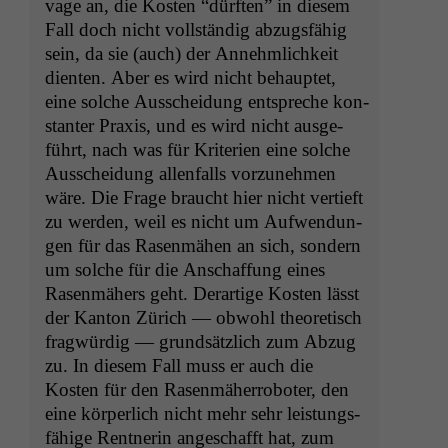
vage an, die Kosten “dürften” in diesem
Fall doch nicht voll­ständig abzugs­fähig
sein, da sie (auch) der Annehm­lichkeit
dien­ten. Aber es wird nicht behauptet,
eine solche Auss­chei­dung entspreche kon­
stan­ter Prax­is, und es wird nicht aus­ge­
führt, nach was für Kri­te­rien eine solche
Auss­chei­dung allen­falls vorzunehmen
wäre. Die Frage braucht hier nicht ver­tieft
zu wer­den, weil es nicht um Aufwen­dun­
gen für das Rasen­mähen an sich, son­dern
um solche für die Anschaf­fung eines
Rasen­mähers geht. Der­ar­tige Kosten lässt
der Kan­ton Zürich — obwohl the­o­retisch
frag­würdig — grund­sät­zlich zum Abzug
zu. In diesem Fall muss er auch die
Kosten für den Rasen­mäher­ro­bot­er, den
eine kör­per­lich nicht mehr sehr leis­tungs­
fähige Rent­ner­in angeschafft hat, zum