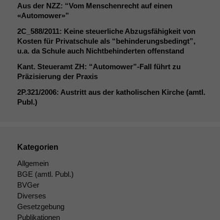
Aus der
NZZ
: “Vom Menschenrecht auf einen
Notwendige
«Automower»”
Cookies
2C_588
/2011: Keine steuerliche Abzugsfähigkeit von
Diese
Kosten für Privatschule als “behinderungsbedingt”,
Cookies sind
u.a. da Schule auch Nichtbehinderten offenstand
nicht
optional, es
Kant. Steueramt
ZH
: “Automower”-Fall führt zu
braucht sie,
Präzisierung der Praxis
damit die
2P
.321/2006: Austritt aus der katholischen Kirche (amtl.
Website
Publ.)
korrekt
angezeigt
werden kann.
Kategorien
Statistiken
Allgemein
Um unsere
BGE
(amtl. Publ.)
Website zu
BVGer
verbessern,
Diverses
zeichnen
wir
Gesetzgebung
anonyme
Publikationen