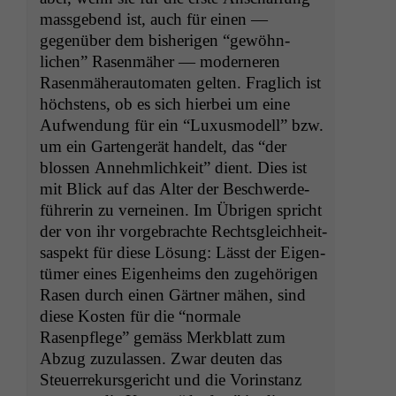
mass­gebend ist, auch für einen —
gegenüber dem bish­eri­gen “gewöhn­
lichen” Rasen­mäher — mod­erneren
Rasen­mäher­auto­mat­en gel­ten. Fraglich ist
höch­stens, ob es sich hier­bei um eine
Aufwen­dung für ein “Luxu­s­mod­ell” bzw.
um ein Gartengerät han­delt, das “der
blossen Annehm­lichkeit” dient. Dies ist
mit Blick auf das Alter der Beschw­erde­
führerin zu verneinen. Im Übri­gen spricht
der von ihr vorge­brachte Rechts­gle­ich­heit­
saspekt für diese Lösung: Lässt der Eigen­
tümer eines Eigen­heims den zuge­höri­gen
Rasen durch einen Gärt­ner mähen, sind
diese Kosten für die “nor­male
Rasenpflege” gemäss Merk­blatt zum
Abzug zuzu­lassen. Zwar deuten das
Steuer­rekurs­gericht und die Vorin­stanz