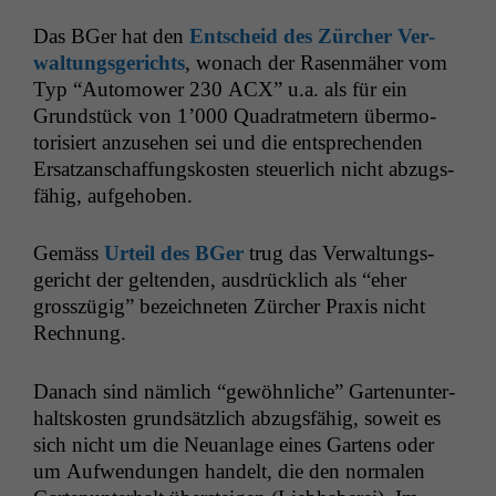
Das BGer hat den
Entscheid des Zürcher Ver­
wal­tungs­gerichts
, wonach der Rasen­mäher vom
Typ “Auto­mow­er 230
ACX
” u.a. als für ein
Grund­stück von 1’000 Quadrat­metern über­mo­
torisiert anzuse­hen sei und die entsprechen­den
Ersatzan­schaf­fungskosten steuer­lich nicht abzugs­
fähig, aufgehoben.
Gemäss
Urteil des BGer
trug das Ver­wal­tungs­
gericht der gel­tenden, aus­drück­lich als “eher
grosszügig” beze­ich­neten Zürcher Prax­is nicht
Rechnung.
Danach sind näm­lich “gewöhn­liche” Garte­nun­ter­
halt­skosten grund­sät­zlich abzugs­fähig, soweit es
sich nicht um die Neuan­lage eines Gartens oder
um Aufwen­dun­gen han­delt, die den nor­malen