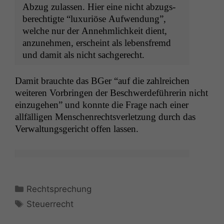
Abzug zulassen. Hier eine nicht abzugs­
berechtigte “lux­u­riöse Aufwen­dung”,
welche nur der Annehm­lichkeit dient,
anzunehmen, erscheint als lebens­fremd
und damit als nicht sachgerecht.
Damit brauchte das BGer “auf die zahlre­ichen
weit­eren Vor­brin­gen der Beschw­erde­führerin nicht
einzuge­hen” und kon­nte die Frage nach ein­er
allfäl­li­gen Men­schen­rechtsver­let­zung durch das
Ver­wal­tungs­gericht offen lassen.
Kategorien
Rechtsprechung
Schlagwörter
Steuerrecht