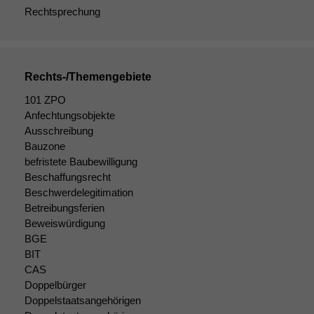
statistische
Rechtsprechung
Daten auf.
Funktionalität
Rechts-/Themengebiete
Einige
Funktionen auf
101 ZPO
dieser Website
Anfechtungsobjekte
sind optional.
Ausschreibung
Wenn Sie
Bauzone
diese Option
befristete Baubewilligung
deaktivieren,
Beschaffungsrecht
kann die
Beschwerdelegitimation
Website nicht
Betreibungsferien
zu 100%
Beweiswürdigung
funktionieren.
BGE
BIT
CAS
Marketing
Doppelbürger
Wir speichern
Doppelstaatsangehörigen
anonyme Daten ab,