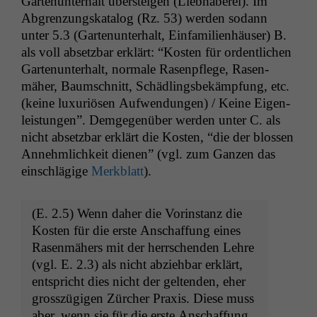
Garte­nun­ter­halt über­steigen (Lieb­haberei). Im
Abgren­zungskat­a­log (Rz. 53) wer­den sodann
unter 5.3 (Garte­nun­ter­halt, Ein­fam­i­lien­häuser) B.
als voll abset­zbar erk­lärt: “Kosten für ordentlichen
Garte­nun­ter­halt, nor­male Rasenpflege, Rasen­
mäher, Baum­schnitt, Schädlings­bekämp­fung, etc.
(keine lux­u­riösen Aufwen­dun­gen) / Keine Eigen­
leis­tun­gen”. Demge­genüber wer­den unter C. als
nicht abset­zbar erk­lärt die Kosten, “die der blossen
Annehm­lichkeit dienen” (vgl. zum Ganzen das
ein­schlägige
Merk­blatt
).
(E. 2.5) Wenn daher die Vorin­stanz die
Kosten für die erste Anschaf­fung eines
Rasen­mähers mit der herrschen­den Lehre
(vgl. E. 2.3) als nicht abziehbar erk­lärt,
entspricht dies nicht der gel­tenden, eher
grosszügi­gen Zürcher Prax­is. Diese muss
aber, wenn sie für die erste Anschaf­fung