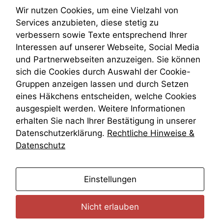
Teilungsklage
Wir nutzen Cookies, um eine Vielzahl von
Venezuela
Services anzubieten, diese stetig zu
VRK
verbessern sowie Texte entsprechend Ihrer
Wiederherstellungsanordnung
Interessen auf unserer Webseite, Social Media
Zivilprozessordnung
und Partnerwebseiten anzuzeigen. Sie können
ZPO
sich die Cookies durch Auswahl der Cookie-
Zustellfiktion
Gruppen anzeigen lassen und durch Setzen
Zuständigkeit
Öffentliches Personalrecht
eines Häkchens entscheiden, welche Cookies
Öffentlichkeitsprinzip
ausgespielt werden. Weitere Informationen
erhalten Sie nach Ihrer Bestätigung in unserer
Datenschutzerklärung.
Rechtliche Hinweise &
Datenschutz
anmelden
Einstellungen
Nicht erlauben