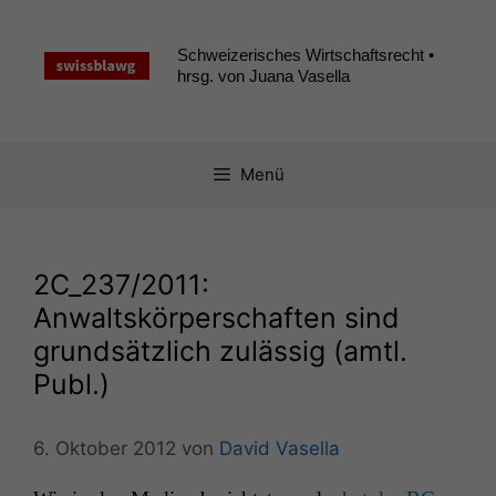
Zum
Inhalt
Schweizerisches Wirtschaftsrecht •
springen
hrsg. von Juana Vasella
Menü
2C_237
/2011:
Anwaltskörperschaften sind
grundsätzlich zulässig (amtl.
Publ.)
6. Oktober 2012
von
David Vasella