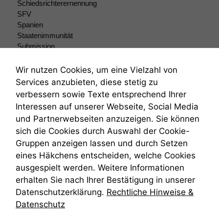
Schiedsrichterernennung
zeichnen
SFV
wir
Spanien
anonyme
statistische
Staatenimmunität
Daten auf.
Submission
Submissionsrecht
Teilungsklage
Wir nutzen Cookies, um eine Vielzahl von
Funktionalität
Venezuela
Services anzubieten, diese stetig zu
Einige
VRK
verbessern sowie Texte entsprechend Ihrer
Funktionen auf
Wiederherstellungsanordnung
Interessen auf unserer Webseite, Social Media
dieser Website
Zivilprozessordnung
sind optional.
und Partnerwebseiten anzuzeigen. Sie können
ZPO
Wenn Sie
sich die Cookies durch Auswahl der Cookie-
Zustellfiktion
diese Option
Gruppen anzeigen lassen und durch Setzen
Zuständigkeit
deaktivieren,
Öffentliches Personalrecht
eines Häkchens entscheiden, welche Cookies
kann die
Öffentlichkeitsprinzip
Website nicht
ausgespielt werden. Weitere Informationen
zu 100%
erhalten Sie nach Ihrer Bestätigung in unserer
funktionieren.
Datenschutzerklärung.
Rechtliche Hinweise &
Datenschutz