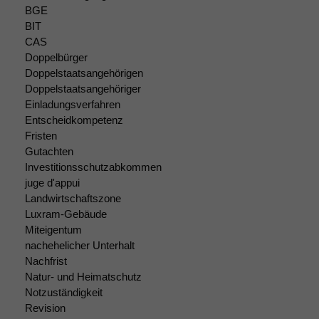
BGE
BIT
CAS
Doppelbürger
Notwendige
Doppelstaatsangehörigen
Cookies
Doppelstaatsangehöriger
Diese
Einladungsverfahren
Cookies sind
Entscheidkompetenz
nicht
Fristen
optional, es
braucht sie,
Gutachten
damit die
Investitionsschutzabkommen
Website
juge d'appui
korrekt
Landwirtschaftszone
angezeigt
Luxram-Gebäude
werden kann.
Miteigentum
nachehelicher Unterhalt
Nachfrist
Statistiken
Natur- und Heimatschutz
Um unsere
Notzuständigkeit
Website zu
Revision
verbessern,