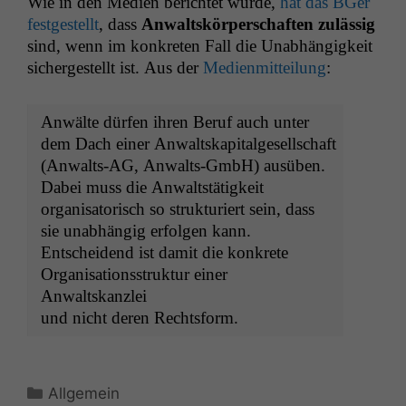
Wie in den Medi­en berichtet wurde,
hat das BGer
fest­gestellt
, dass
Anwalt­skör­per­schaften zuläs­sig
sind, wenn im konkreten Fall die Unab­hängigkeit
sichergestellt ist. Aus der
Medi­en­mit­teilung
:
Anwälte dür­fen ihren Beruf auch unter
dem Dach ein­er Anwalt­skap­i­talge­sellschaft
(Anwalts-AG, Anwalts-GmbH) ausüben.
Dabei muss die Anwaltstätigkeit
organ­isatorisch so struk­turi­ert sein, dass
sie unab­hängig erfol­gen kann.
Entschei­dend ist damit die konkrete
Organ­i­sa­tion­sstruk­tur ein­er
Anwaltskanzlei
und nicht deren Rechtsform.
Kategorien
Allgemein