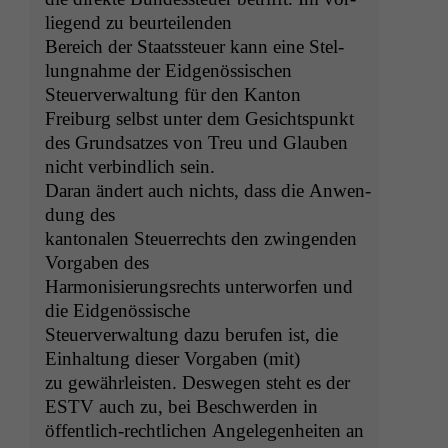
liegend zu beurteilenden
Bere­ich der Staatss­teuer kann eine Stel­
lung­nahme der Eidgenössischen
Steuerver­wal­tung für den Kan­ton
Freiburg selb­st unter dem Gesichtspunkt
des Grund­satzes von Treu und Glauben
nicht verbindlich sein.
Daran ändert auch nichts, dass die Anwen­
dung des
kan­tonalen Steuer­rechts den zwin­gen­den
Vor­gaben des
Har­mon­isierungsrechts unter­wor­fen und
die Eidgenössische
Steuerver­wal­tung dazu berufen ist, die
Ein­hal­tung dieser Vor­gaben (mit)
zu gewährleis­ten. Deswe­gen ste­ht es der
ESTV
auch zu, bei Beschw­er­den in
öffentlich-rechtlichen Angele­gen­heit­en an