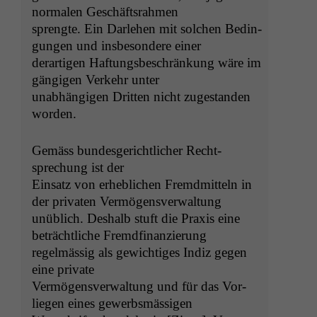
nor­malen Geschäftsrahmen
sprengte. Ein Dar­lehen mit solchen Bedin­
gun­gen und ins­beson­dere einer
der­ar­ti­gen Haf­tungs­beschränkung wäre im
gängi­gen Verkehr unter
unab­hängi­gen Drit­ten nicht zuge­s­tanden
worden.
Gemäss bun­des­gerichtlich­er Recht­
sprechung ist der
Ein­satz von erhe­blichen Fremd­mit­teln in
Notwendige
der pri­vat­en Vermögensverwaltung
Cookies
unüblich. Deshalb stuft die Prax­is eine
Diese
beträchtliche Fremdfinanzierung
Cookies sind
nicht
regelmäs­sig als gewichtiges Indiz gegen
optional, es
eine private
braucht sie,
Ver­mö­gensver­wal­tung und für das Vor­
damit die
liegen eines gewerbsmässigen
Website