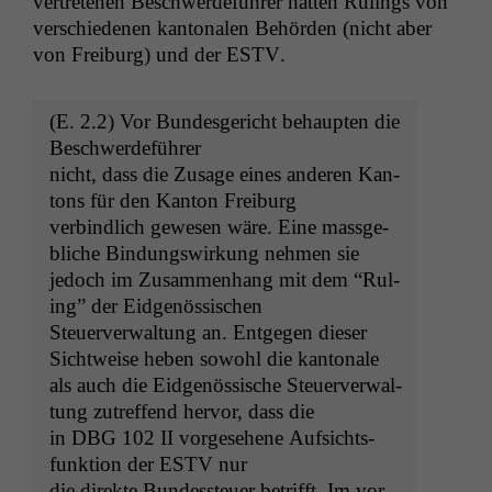
vertrete­nen Beschw­erde­führer hat­ten Rul­ings von
ver­schiede­nen kan­tonalen Behör­den (nicht aber
von Freiburg) und der
ESTV
.
(E. 2.2) Vor Bun­des­gericht behaupten die
Beschwerdeführer
nicht, dass die Zusage eines anderen Kan­
tons für den Kan­ton Freiburg
verbindlich gewe­sen wäre. Eine mass­ge­
bliche Bindungswirkung nehmen sie
jedoch im Zusam­men­hang mit dem “Rul­
ing” der Eidgenössischen
Steuerver­wal­tung an. Ent­ge­gen dieser
Sichtweise heben sowohl die kantonale
als auch die Eid­genös­sis­che Steuerver­wal­
tung zutr­e­f­fend her­vor, dass die
in
DBG
102
II
vorge­se­hene Auf­sichts­
funk­tion der
ESTV
nur
die direk­te Bun­dess­teuer bet­rifft. Im vor­