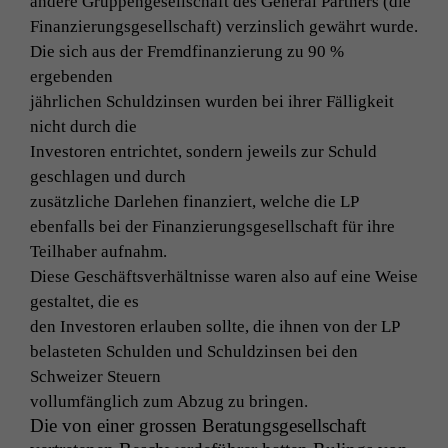
andere Grup­penge­sellschaft des Gen­er­al Part­ners (die
Finanzierungs­ge­sellschaft) verzinslich gewährt wurde.
Die sich aus der Fremd­fi­nanzierung zu 90 %
ergebenden
jährlichen Schuldzin­sen wur­den bei ihrer Fäl­ligkeit
nicht durch die
Inve­storen entrichtet, son­dern jew­eils zur Schuld
geschla­gen und durch
zusät­zliche Dar­lehen finanziert, welche die
LP
eben­falls bei der Finanzierungs­ge­sellschaft für ihre
Teil­haber aufnahm.
Diese Geschäftsver­hält­nisse waren also auf eine Weise
gestal­tet, die es
den Inve­storen erlauben sollte, die ihnen von der
LP
belasteten Schulden und Schuldzin­sen bei den
Schweiz­er Steuern
vol­lum­fänglich zum Abzug zu bringen.
Die von ein­er grossen Beratungs­ge­sellschaft