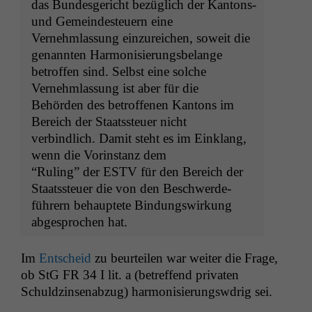
das Bun­des­gericht bezüglich der Kan­tons-
und Gemein­des­teuern eine
Vernehm­las­sung einzure­ichen, soweit die
genan­nten Harmonisierungsbelange
betrof­fen sind. Selb­st eine solche
Vernehm­las­sung ist aber für die
Behör­den des betrof­fe­nen Kan­tons im
Bere­ich der Staatss­teuer nicht
verbindlich. Damit ste­ht es im Ein­klang,
wenn die Vorin­stanz dem
“Rul­ing” der
ESTV
für den Bere­ich der
Staatss­teuer die von den Beschw­erde­
führern behauptete Bindungswirkung
abge­sprochen hat.
Im
Entscheid
zu beurteilen war weit­er die Frage,
ob StG
FR
34 I lit. a (betr­e­f­fend pri­vat­en
Schuldzin­sen­abzug) har­mon­isierungswdrig sei.