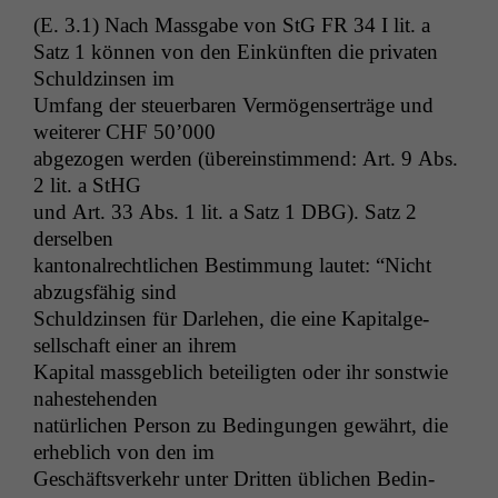
(E. 3.1) Nach Mass­gabe von StG
FR
34 I lit. a
Satz 1 kön­nen von den Einkün­ften die pri­vat­en
Schuldzin­sen im
Umfang der steuer­baren Ver­mö­genserträge und
weit­er­er
CHF
50’000
abge­zo­gen wer­den (übere­in­stim­mend: Art. 9 Abs.
2 lit. a StHG
und Art. 33 Abs. 1 lit. a Satz 1
DBG
). Satz 2
derselben
kan­ton­al­rechtlichen Bes­tim­mung lautet: “Nicht
abzugs­fähig sind
Schuldzin­sen für Dar­lehen, die eine Kap­i­talge­
sellschaft ein­er an ihrem
Kap­i­tal mass­ge­blich beteiligten oder ihr sonst­wie
nahestehenden
natür­lichen Per­son zu Bedin­gun­gen gewährt, die
erhe­blich von den im
Geschäftsverkehr unter Drit­ten üblichen Bedin­