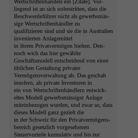
Wertschriften­han­dels ein [Zitate]. Vor­
korrekt
angezeigt
liegend ist an sich unbe­strit­ten, dass die
werden kann.
Beschw­erde­führer nicht als gewerb­smäs­
sige Wertschriften­händler zu
qual­i­fizieren sind und sie die in Aus­tralien
Statistiken
investierten Anlagemittel
Um unsere
in ihrem Pri­vatver­mö­gen hiel­ten. Den­
Website zu
noch wich das hier gewählte
verbessern,
zeichnen
Geschäftsmod­ell entschei­dend von ein­er
wir
üblichen Gestal­tung privater
anonyme
Ver­mö­gensver­wal­tung ab. Das geschah
statistische
insofern, als pri­vate Inve­storen in
Daten auf.
ein von Wertschriften­händlern entwick­
eltes Mod­ell gewerb­smäs­siger Anlage
mitein­be­zo­gen wur­den, und zwar so, dass
Funktionalität
Einige
dieses Mod­ell ganz gezielt die
Funktionen auf
in der Schweiz für den Pri­vatver­mö­gens­
dieser Website
bere­ich geset­zlich vorgesehenen
sind optional.
Steuer­vorteile kumu­la­tiv und bis zur
Wenn Sie