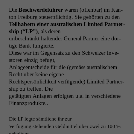
Die
Beschw­erde­führer
waren (offen­bar) im Kan­
ton Freiburg steuerpflichtig. Sie gehörten zu den
Teil­habern ein­er aus­tralis­chen Lim­it­ed Part­ner­
ship (“
LP
”)
, als deren
unbeschränkt haf­ten­der Gen­er­al Part­ner eine dor­
tige Bank fungierte.
Diese war im Gegen­satz zu den Schweiz­er Inve­
storen einzig befugt,
Anlageentschei­de für die (gemäss aus­tralis­chem
Recht über keine eigene
Rechtsper­sön­lichkeit ver­fü­gende) Lim­it­ed Part­ner­
ship zu tre­f­fen. Die
getätigten Anla­gen erfol­gten u.a. in ver­schiedene
Finanzprodukte..
Die
LP
legte sämtliche ihr zur
Ver­fü­gung ste­hen­den Geld­mit­tel über zwei zu 100 %
gehaltene