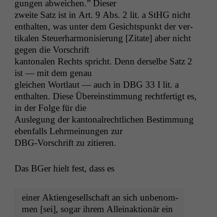
gun­gen abwe­ichen.” Dieser
zweite Satz ist in Art. 9 Abs. 2 lit. a StHG nicht
enthal­ten, was unter dem Gesicht­spunkt der ver­
tikalen Steuer­har­mon­isierung [Zitate] aber nicht
gegen die Vorschrift
kan­tonalen Rechts spricht. Denn der­selbe Satz 2
ist — mit dem genau
gle­ichen Wort­laut — auch in
DBG
33 I lit. a
enthal­ten. Diese Übere­in­stim­mung recht­fer­tigt es,
in der Folge für die
Ausle­gung der kan­ton­al­rechtlichen Bes­tim­mung
eben­falls Lehrmei­n­un­gen zur
DBG-Vorschrift zu zitieren.
Das BGer hielt fest, dass es
ein­er Aktienge­sellschaft an sich unbenom­
men [sei], sog­ar ihrem Alleinak­tionär ein