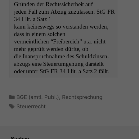
Grün­den der Rechtssicher­heit auf
jeden Fall zum Abzug zuzu­lassen. StG
FR
34 I lit. a Satz 1
kann keineswegs so ver­standen wer­den,
dass in einem solchen
ver­meintlichen “Freibere­ich” u.a. nicht
mehr geprüft wer­den dürfte, ob
die Inanspruch­nahme des Schuldzin­sen­
abzugs eine Steuerumge­hung darstellt
oder unter StG
FR
34 I lit. a Satz 2 fällt.
Kategorien
BGE (amtl. Publ.)
,
Rechtsprechung
Schlagwörter
Steuerrecht
Suchen