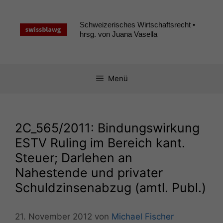
Zum
Inhalt
Schweizerisches Wirtschaftsrecht •
springen
hrsg. von Juana Vasella
Menü
2C_565
/2011: Bindungswirkung
ESTV
Ruling im Bereich kant.
Steuer; Darlehen an
Nahestende und privater
Schuldzinsenabzug (amtl. Publ.)
21. November 2012
von
Michael Fischer