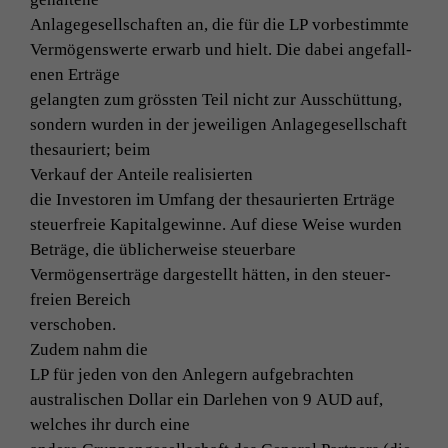
Anlagege­sellschaften an, die für die
LP
vorbestimmte
Ver­mö­genswerte erwarb und hielt. Die dabei ange­fal­l­
enen Erträge
gelangten zum grössten Teil nicht zur Ausschüttung,
son­dern wur­den in der jew­eili­gen Anlagege­sellschaft
the­sauri­ert; beim
Verkauf der Anteile realisierten
die Inve­storen im Umfang der the­sauri­erten Erträge
steuer­freie Kap­i­tal­gewinne. Auf diese Weise wurden
Beträge, die üblicher­weise steuerbare
Ver­mö­genserträge dargestellt hät­ten, in den steuer­
freien Bereich
verschoben.
Zudem nahm die
LP
für jeden von den Anlegern aufgebrachten
aus­tralis­chen Dol­lar ein Dar­lehen von 9
AUD
auf,
welch­es ihr durch eine