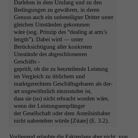
Dar­lehen in dem Umfang und zu den
Bedin­gun­gen zu gewähren, in deren
Genuss auch ein unbeteiligter Drit­ter unter
gle­ichen Umstän­den gekommen
wäre (sog. Prinzip des “deal­ing at arm’s
length”). Dabei wird — unter
Berück­sich­ti­gung aller konkreten
Umstände des abgeschlosse­nen
Geschäfts -
geprüft, ob die zu beurteilende Leis­tung
im Ver­gle­ich zu üblichem und
mark­t­gerechtem Geschäfts­ge­baren als der­
art ungewöhn­lich einzustufen ist,
dass sie (so) nicht erbracht wor­den wäre,
wenn der Leistungsempfänger
der Gesellschaft oder dem Anteilsin­hab­er
nicht nah­este­hen würde [Zitate] (E. 3.2).
Vor­liegend erlaubte die Fak­ten­lage aber nicht, von