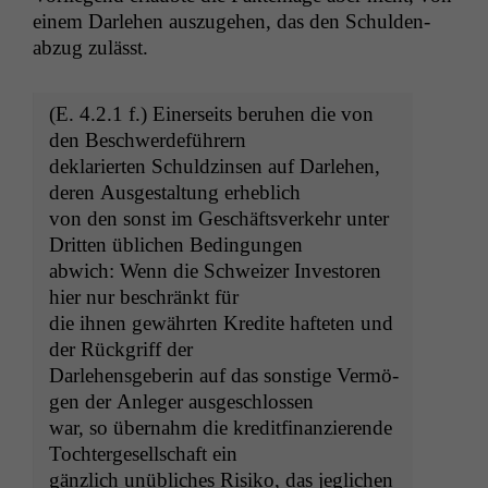
einem Dar­lehen auszuge­hen, das den Schulden­
abzug zulässt.
(E. 4.2.1 f.) Ein­er­seits beruhen die von
den Beschwerdeführern
deklar­i­erten Schuldzin­sen auf Dar­lehen,
deren Aus­gestal­tung erheblich
von den son­st im Geschäftsverkehr unter
Drit­ten üblichen Bedingungen
abwich: Wenn die Schweiz­er Inve­storen
hier nur beschränkt für
die ihnen gewährten Kred­ite hafteten und
der Rück­griff der
Dar­lehens­ge­berin auf das son­stige Ver­mö­
gen der Anleger ausgeschlossen
war, so über­nahm die kred­it­fi­nanzierende
Tochterge­sellschaft ein
gän­zlich unüblich­es Risiko, das jeglichen