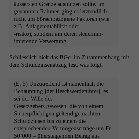
äusser­sten Gren­ze aus­nutzen sollte. Im
diese Option
deaktivieren,
genan­nten Rah­men ging es letztendlich
kann die
nicht um börsen­be­zo­gene Fak­toren (wie
Website nicht
z.B. Anlagerentabil­ität oder
zu 100%
‑risiko), son­dern um deren steuer­min­
funktionieren.
imierende Verwertung.
Marketing
Schliesslich hielt das BGer im Zusam­men­hang mit
Wir speichern
dem Schuldzin­sen­abzug fest, was folgt.
anonyme Daten ab,
um interne
marketingtechnische
(E. 5) Unzutr­e­f­fend ist namentlich die
Auswertungen
Behaup­tung [der Beschw­erde­führer], es
durchführen zu
sei der Wille des
können. Diese helfen
Geset­zge­bers gewe­sen, die von einem
uns, unsere Website
zu verbessern.
Steuerpflichti­gen gel­tend gemachten
Schuldzin­sen bis zu einem die
entsprechen­den Ver­mö­genserträge um Fr.
50’000.– über­steigen­den Betrag aus