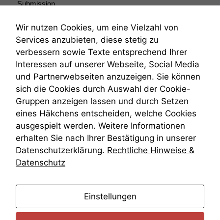
Submission
Submissionsrecht
Teilungsklage
Wir nutzen Cookies, um eine Vielzahl von
Venezuela
Services anzubieten, diese stetig zu
VRK
verbessern sowie Texte entsprechend Ihrer
Wiederherstellungsanordnung
Interessen auf unserer Webseite, Social Media
Zivilprozessordnung
und Partnerwebseiten anzuzeigen. Sie können
ZPO
sich die Cookies durch Auswahl der Cookie-
Zustellfiktion
Gruppen anzeigen lassen und durch Setzen
Zuständigkeit
Öffentliches Personalrecht
eines Häkchens entscheiden, welche Cookies
Öffentlichkeitsprinzip
ausgespielt werden. Weitere Informationen
erhalten Sie nach Ihrer Bestätigung in unserer
Datenschutzerklärung.
Rechtliche Hinweise &
Datenschutz
anmelden
Einstellungen