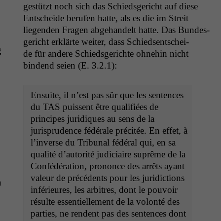
gestützt noch sich das Schieds­gericht auf diese
Entschei­de berufen hat­te, als es die im Stre­it
liegen­den Fra­gen abge­han­delt hat­te. Das Bun­des­
gericht erk­lärte weit­er, dass Schied­sentschei­
g
de für andere Schieds­gerichte ohne­hin nicht
bindend seien (E. 3.2.1):
Ensuite, il n’est pas sûr que les sen­tences
du
TAS
puis­sent être qual­i­fiées de
principes juridiques au sens de la
jurispru­dence fédérale préc­itée. En effet, à
l’in­verse du Tri­bunal fédéral qui, en sa
qual­ité d’au­torité judi­ci­aire suprême de la
Notwendige
Con­fédéra­tion, prononce des arrêts ayant
Cookies
valeur de précé­dents pour les juri­dic­tions
n
Diese
inférieures, les arbi­tres, dont le pou­voir
Cookies sind
résulte essen­tielle­ment de la volon­té des
nicht
par­ties, ne ren­dent pas des sen­tences dont
optional, es