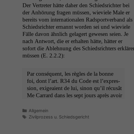
Der Vertreter hätte daher den Schied­srichter bei
der Anhörung fra­gen müssen, wieviele Male er
bere­its vom inter­na­tionalen Rad­sportver­band als
Schied­srichter ernan­nt wor­den sei und wieviele
Fälle davon ähn­lich gelagert gewe­sen seien. Je
nach Antwort, die er erhal­ten hätte, hät­ter er
sofort die Ablehnung des Schied­srichters erk­läre
müssen (E. 2.2.2):
Par con­séquent, les règles de la bonne
foi, dont l’art.
R34
du Code est l’ex­pres­
sion, exigeaient de lui, sinon qu’il récusât
Me Car­rard dans les sept jours après avoir
Kategorien
Allgemein
Schlagwörter
Zivilprozess u. Schiedsgericht