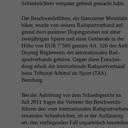
Schied­srichters ver­spätet gel­tend gemacht hatte.
Der Beschw­erde­führer, ein lizen­ziert­er Moun­tain
bik­er, wurde von seinem Rad­sportver­band auf­
grund zwei pos­i­tiv­er Dop­ing­proben mit ein­er
zwei­jähri­gen Sperre und ein­er Geld­strafe in der
Höhe von
EUR
7’500 gemäss Art. 326 des Anti
Dop­ing Regle­ments des inter­na­tionalen Rad­
sportver­bands gebüsst. Gegen diese Entschei­
dung erhob der inter­na­tionale Rad­sportver­band
beim Tri­bunal Arbi­tral du Sport (
TAS
)
Berufung.
Bei der Anhörung vor dem Schieds­gericht im
Juli 2011 fragte der Vertreter des Beschw­erde­
führers den vom inter­na­tionalen Rad­sportver­ban
ernan­nten Schied­srichter, ob er der Auf­fas­sung
sei, den vor­liegen­den Fall unpartei­isch beurteile