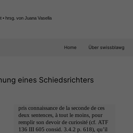
 • hrsg. von Juana Vasella
Home
Über swissblawg
nung eines Schiedsrichters
pris con­nais­sance de la sec­onde de ces
deux sen­tences, à tout le moins, pour
rem­plir son devoir de curiosité (cf.
ATF
136
III
605 con­sid. 3.4.2 p. 618), qu’il