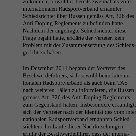
zu kön­nen, obwohl er bere­its zweimal als vom
inter­na­tionalen Rad­sportver­band ernan­nter
Schied­srichter über Bussen gemäss Art. 326 des
Anti-Dop­ing Regle­ments zu befind­en hat­te.
Nach­dem der ange­fragte Schied­srichter diese
Frage bejaht hat­te, erk­lärte der Verteter, kein
Prob­lem mit der Zusam­menset­zung des Schieds­
gericht zu haben.
Im Dezem­ber 2011 begann der Vertreter des
Beschw­erde­führers, sich sowohl beim inter­na­
tionalen Rad­sportver­band als auch beim
TAS
nach weit­eren Fällen zu informieren, die Bussen
gemäss Art. 326 des Anti-Dop­ing Regle­ments
zum Gegen­stand hat­ten. Ins­beson­dere erkundigt
sich der Vertreter nach der Iden­tität des vom inter
na­tionalen Rad­sportver­band ernan­nten Schied­
srichters. Im Laufe dieser Nach­forschun­gen
erfuhr der Beschw­erde­führer, dass der inter­na­