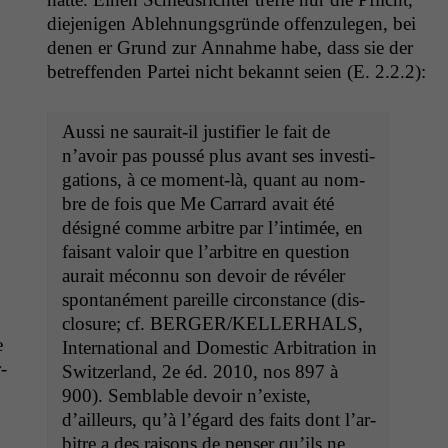
diejeni­gen Ablehnungs­gründe offen­zule­gen, bei
denen er Grund zur Annahme habe, dass sie der
betr­e­f­fend­en Partei nicht bekan­nt seien (E. 2.2.2):
Aus­si ne saurait-il jus­ti­fi­er le fait de
n’avoir pas poussé plus avant ses inves­ti­
ga­tions, à ce moment-là, quant au nom­
bre de fois que Me Car­rard avait été
désigné comme arbi­tre par l’in­timée, en
faisant val­oir que l’ar­bi­tre en ques­tion
aurait mécon­nu son devoir de révéler
spon­tané­ment pareille cir­con­stance (dis­
clo­sure; cf.
BERGER
/
KELLERHALS
,
e
Inter­na­tion­al and Domes­tic Arbi­tra­tion in
­
Switzer­land, 2e éd. 2010, nos 897 à
900). Sem­blable devoir n’ex­iste,
d’ailleurs, qu’à l’é­gard des faits dont l’ar­
bi­tre a des raisons de penser qu’ils ne