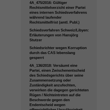
4A_475
/2016: Gültiger
Rechtsmittelverzicht einer Partei
eines internen Schiedsverfahrens
während laufender
Rechtsmittelfrist (amtl. Publ.)
Schiedsverfahren Schweiz/Libyen:
Erläuterungen von Hansjörg
Stutzer
Schiedsrichter wegen Korruption
durch das
CAS
lebenslang
gesperrt
4A_136
/2018: Versäumt eine
Partei, einen Zwischenentscheid
des Schiedsgerichts über seine
Zusammensetzung oder
Zuständigkeit anzufechten,
verwirken die dagegen gerichteten
Rügen / Nichteintreten auf die
Beschwerde gegen den
Endentscheid wegen
offensichtlicher Unzulässigkeit