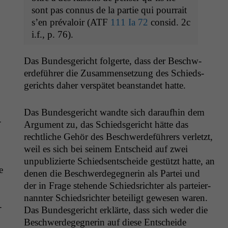
sont pas con­nus de la par­tie qui pour­rait
s’en pré­val­oir (
ATF
111 Ia 72
con­sid. 2c
i.f., p. 76).
Das Bun­des­gericht fol­gerte, dass der Beschw­
erde­führer die Zusam­menset­zung des Schieds­
gerichts daher ver­spätet bean­standet hatte.
Das Bun­des­gericht wandte sich daraufhin dem
­
Argu­ment zu, das Schieds­gericht hätte das
rechtliche Gehör des Beschw­erde­führers ver­let­zt,
weil es sich bei seinem Entscheid auf zwei
unpub­lizierte Schied­sentschei­de gestützt hat­te, an
e
denen die Beschw­erdegeg­ner­in als Partei und
der in Frage ste­hende Schied­srichter als parteier­
nan­nter Schied­srichter beteiligt gewe­sen waren.
­
Das Bun­des­gericht erk­lärte, dass sich wed­er die
Beschw­erdegeg­ner­in auf diese Entschei­de