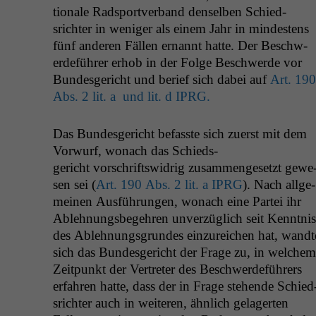
tionale Rad­sportver­band densel­ben Schied­
srichter in weniger als einem Jahr in min­destens
fünf anderen Fällen ernan­nt hat­te. Der Beschw­
erde­führer erhob in der Folge Beschw­erde vor
Bun­des­gericht und berief sich dabei auf
Art. 190
Abs. 2 lit. a und lit. d
IPRG
.
Das Bun­des­gericht befasste sich zuerst mit dem
Vor­wurf, wonach das Schieds­
gericht vorschriftswidrig zusam­menge­set­zt gewe
sen sei (
Art. 190 Abs. 2 lit. a
IPRG
). Nach all­ge­
meinen Aus­führun­gen, wonach eine Partei ihr
Ablehnungs­begehren unverzüglich seit Ken­nt­nis
des Ablehnungs­grun­des einzure­ichen hat, wandt
sich das Bun­des­gericht der Frage zu, in welchem
Zeit­punkt der Vertreter des Beschw­erde­führers
erfahren hat­te, dass der in Frage ste­hende Schied
srichter auch in weit­eren, ähn­lich gelagerten