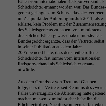
Fällen vom inter­na­tionalen Rad­sportver­band als
Schied­srichter ernan­nt wor­den war. Das Bun­des­
gericht gelangte zum Schluss, dass der Vertreter
im Zeit­punkt der Anhörung im Juli 2011, als er
erk­lärte, kein Prob­lem mit der Zusam­menset­zun
des Schieds­gerichts zu haben, von min­destens
drei solchen Fällen gewusst haben musste. Das
Bun­des­gericht ergänzte, dass der Vertreter selb­st
in sein­er Pub­lika­tion aus dem Jahre
2005 bemerkt hat­te, dass der stre­it­be­trof­fene
Schied­srichter fast immer vom inter­na­tionalen
Rad­sportver­band als Schied­srichter ernan­
nt würde.
Aus dem Grund­satz von Treu und Glauben
folge, dass der Vertreter seit Ken­nt­nis des zweit­e
Fall­es unverzüglich die Ablehnung hätte gel­tend
machen müssen, zumin­d­est aber habe ihn die
Pflicht getrof­fen, Nach­forschun­gen zu betreiben.