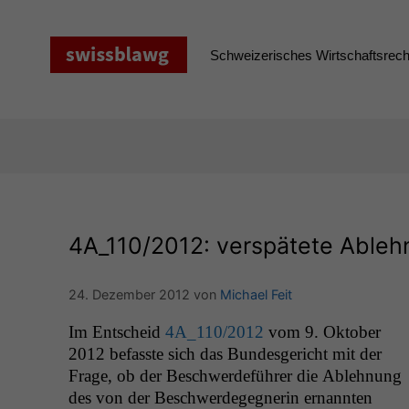
Zum
Inhalt
springen
Schweizerisches Wirtschaftsrecht
4A_110
/2012: verspätete Ableh
24. Dezember 2012
von
Michael Feit
Im Entscheid
4A_110
/2012
vom 9. Okto­ber
2012 befasste sich das Bun­des­gericht mit der
Frage, ob der Beschw­erde­führer die Ablehnung
des von der Beschw­erdegeg­ner­in ernan­nten