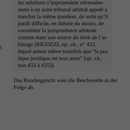
braucht sie,
les solu­tions s’im­poseraient néces­saire­
damit die
ment à un autre tri­bunal arbi­tral appelé à
Website
tranch­er la même ques­tion, de sorte qu’il
korrekt
paraît dif­fi­cile, en théorie du moins, de
angezeigt
con­sid­ér­er la jurispru­dence arbi­trale
werden kann.
comme étant une source du droit de l’ar­
bi­trage (
RIGOZZI
, op. cit., n° 432,
n
Statistiken
lequel auteur relève toute­fois que “la pra­
Um unsere
tique juridique est tout autre” [op. cit.,
Website zu
nos 433 à 435]).
verbessern,
zeichnen
wir
Das Bun­des­gericht wies die Beschw­erde in der
anonyme
Folge ab.
statistische
Daten auf.
Funktionalität
Einige
Funktionen auf