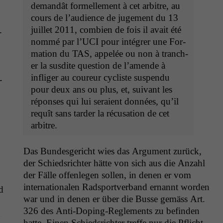
demandât formelle­ment à cet arbi­tre, au
cours de l’au­di­ence de juge­ment du 13
juil­let 2011, com­bi­en de fois il avait été
­
nom­mé par l’U­CI pour inté­gr­er une For­
ma­tion du
TAS
, appelée ou non à tranch­
er la sus­dite ques­tion de l’a­mende à
infliger au coureur cycliste sus­pendu
-
pour deux ans ou plus, et, suiv­ant les
répons­es qui lui seraient don­nées, qu’il
requît sans tarder la récu­sa­tion de cet
arbitre.
Das Bun­des­gericht wies das Argu­ment zurück,
der Schied­srichter hätte von sich aus die Anzahl
der Fälle offen­le­gen sollen, in denen er vom
inter­na­tionalen Rad­sportver­band ernan­nt wor­den
d
war und in denen er über die Busse gemäss Art.
326 des Anti-Dop­ing-Regle­ments zu befind­en
n
hat­te. Einen Schied­srichter tre­ffe nur die Pflicht,