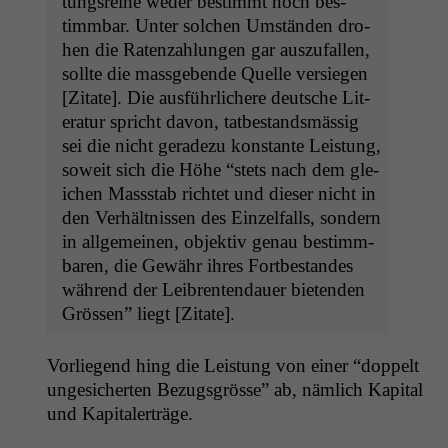
tungsrei­he wed­er bes­timmt noch bes­
timm­bar. Unter solchen Umstän­den dro­
hen die Raten­zahlun­gen gar ausz­u­fall­en,
sollte die mass­gebende Quelle ver­siegen
[Zitate]. Die aus­führlichere deutsche Lit­
er­atur spricht davon, tatbe­standsmäs­sig
sei die nicht ger­adezu kon­stante Leis­tung,
soweit sich die Höhe “stets nach dem gle­
ichen Massstab richtet und dieser nicht in
den Ver­hält­nis­sen des Einzelfalls, son­dern
in all­ge­meinen, objek­tiv genau bes­timm­
baren, die Gewähr ihres Fortbe­standes
während der Leibrenten­dauer bietenden
Grössen” liegt [Zitate].
Vor­liegend hing die Leis­tung von ein­er “dop­pelt
ungesicherten Bezugs­grösse” ab, näm­lich Kap­i­tal
und Kapitalerträge.