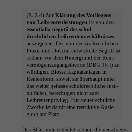
(E. 2.4) Zur
Klärung des Vor­liegens
von Leibrenten­leis­tun­gen
ist von den
essen­tialia negotii des schul­
drechtlichen Leibrenten­ver­hält­niss­es
auszuge­hen. Der von der zivil­rechtlichen
Prax­is und Dok­trin entwick­elte Begriff ist
sodann vor dem Hin­ter­grund der Rein­
ver­mö­gen­szu­gangs­the­o­rie (
DBG
16 I
) zu
würdi­gen. Blosse Kap­i­ta­lan­la­gen in
Renten­form, soweit sie über­haupt unter
das weit­er gefasste schul­drechtliche Insti­
tut fall­en, berechti­gen nicht zum
Leibrenten­priv­i­leg. Für steuer­rechtliche
Zwecke ist damit eine restrik­tive Ausle­
gung am Platz.
Das BGer unter­schei­det sodann die ver­schiede­