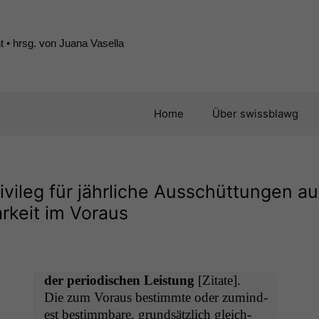
 • hrsg. von Juana Vasella
Home
Über swissblawg
ivileg für jährliche Ausschüttungen au
rkeit im Voraus
der peri­odis­chen Leis­tung
[Zitate].
Die zum Voraus bes­timmte oder zumin­d­
est bes­timm­bare, grund­sät­zlich gle­ich­