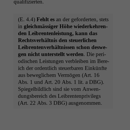
qualifizierten.
Website zu
verbessern,
zeichnen
(E. 4.4)
Fehlt es
an der geforderten, stets
wir
anonyme
in
gle­ich­mäs­siger Höhe wiederkehren­
statistische
den Leibrenten­leis­tung, kann das
Daten auf.
Rechtsver­hält­nis den steuer­lichen
Leibrenten­ver­hält­nis­sen schon deswe­
gen nicht unter­stellt wer­den
. Die peri­
Funktionalität
odis­chen Leis­tun­gen verbleiben im Bere­
Einige
ich der ordentlich steuer­baren Einkün­fte
Funktionen auf
dieser Website
aus beweglichem Ver­mö­gen (Art. 16
sind optional.
Abs. 1 und Art. 20 Abs. 1 lit. a
DBG
).
Wenn Sie
Spiegel­bildlich sind sie vom Anwen­
diese Option
dungs­bere­ich des Leibrenten­priv­i­legs
deaktivieren,
(Art. 22 Abs. 3
DBG
) ausgenommen.
kann die
Website nicht
zu 100%
funktionieren.