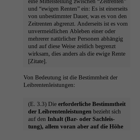
eine Mit­tel­stel­lung zwis­chen “Zeitrenten”
und “ewigen Renten” ein: Es ist ein­er­seits
von unbes­timmter Dauer, was es von den
Zeitrenten abgren­zt. Ander­seits ist es vom
unver­mei­dlichen Ableben ein­er oder
mehrerer natür­lich­er Per­so­n­en abhängig
und auf diese Weise zeitlich begren­zt
wirk­sam, dies anders als die ewige Rente
[Zitate].
Von Bedeu­tung ist die Bes­timmheit der
Leibrentenleistungen:
(E. 3.3) Die
erforder­liche Bes­timmtheit
der Leibrenten­leis­tun­gen
bezieht sich
auf den
Inhalt (Bar- oder Sach­leis­
tung), allem voran aber auf die Höhe