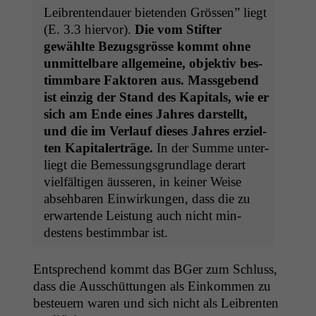
Leibrenten­dauer bietenden Grössen” liegt
(E. 3.3 hier­vor).
Die vom Stifter
gewählte Bezugs­grösse kommt ohne
unmit­tel­bare all­ge­meine, objek­tiv bes­
timm­bare Fak­toren aus. Mass­gebend
Notwendige
ist einzig der Stand des Kap­i­tals, wie er
Cookies
sich am Ende eines Jahres darstellt,
Diese
und die im Ver­lauf dieses Jahres erziel­
Cookies sind
nicht
ten Kap­i­talerträge.
In der Summe unter­
optional, es
liegt die Bemes­sungs­grund­lage der­art
braucht sie,
vielfälti­gen äusseren, in kein­er Weise
damit die
abse­hbaren Ein­wirkun­gen, dass die zu
Website
erwartende Leis­tung auch nicht min­
korrekt
angezeigt
destens bes­timm­bar ist.
werden kann.
Entsprechend kommt das BGer zum Schluss,
dass die Auss­chüt­tun­gen als Einkom­men zu
Statistiken
besteuern waren und sich nicht als Leibrenten
Um unsere