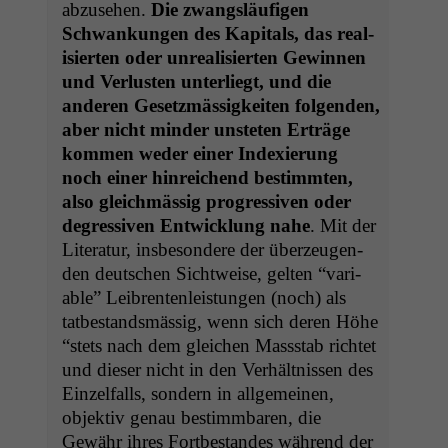
abzuse­hen.
Die zwangsläu­fi­gen
Schwankun­gen des Kap­i­tals, das real­
isierten oder unre­al­isierten Gewin­nen
und Ver­lus­ten unter­liegt, und die
anderen Geset­zmäs­sigkeit­en fol­gen­den,
aber nicht min­der unsteten Erträge
kom­men wed­er ein­er Index­ierung
noch ein­er hin­re­ichend bes­timmten,
also gle­ich­mäs­sig pro­gres­siv­en oder
degres­siv­en Entwick­lung nahe
. Mit der
Lit­er­atur, ins­beson­dere der überzeu­gen­
den deutschen Sichtweise, gel­ten “vari­
able” Leibrenten­leis­tun­gen (noch) als
tatbe­standsmäs­sig, wenn sich deren Höhe
“stets nach dem gle­ichen Massstab richtet
und dieser nicht in den Ver­hält­nis­sen des
Einzelfalls, son­dern in all­ge­meinen,
objek­tiv genau bes­timm­baren, die
Gewähr ihres Fortbe­standes während der