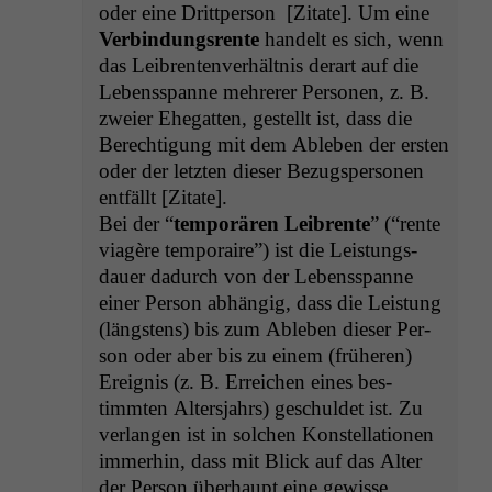
oder eine Drittper­son [Zitate]. Um eine
Verbindungsrente
han­delt es sich, wenn
das Leibrenten­ver­hält­nis der­art auf die
Lebenss­panne mehrerer Per­so­n­en, z. B.
zweier Ehe­gat­ten, gestellt ist, dass die
Berech­ti­gung mit dem Ableben der ersten
oder der let­zten dieser Bezugsper­so­n­en
ent­fällt [Zitate].
Bei der “
tem­porären Leibrente
” (“rente
viagère tem­po­raire”) ist die Leis­tungs­
dauer dadurch von der Lebenss­panne
ein­er Per­son abhängig, dass die Leis­tung
(läng­stens) bis zum Ableben dieser Per­
son oder aber bis zu einem (früheren)
Ereig­nis (z. B. Erre­ichen eines bes­
timmten Alter­s­jahrs) geschuldet ist. Zu
ver­lan­gen ist in solchen Kon­stel­la­tio­nen
immer­hin, dass mit Blick auf das Alter
der Per­son über­haupt eine gewisse