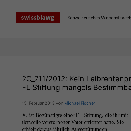
Zum
Inhalt
springen
Schweizerisches Wirtschaftsrecht
2C_711
/2012: Kein Leibrentenpr
FL
Stiftung mangels Bestimmba
15. Februar 2013
von
Michael Fischer
X. ist Begün­stigte ein­er
FL
Stiftung, die ihr mit­
tler­weile ver­stor­ben­er Vater errichtet hat­te. Sie
erhielt daraus jährlich Auss­chüt­tun­gen