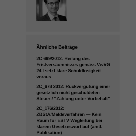
Ähnliche Beiträge
2C
699/2012: Heilung des
Fristversäumnisses gemäss VwVG
24 I setzt klare Schuldlosigkeit
voraus
2C_678
2012: Rückvergütung einer
gesetzlich nicht geschuldeten
Steuer / “Zahlung unter Vorbehalt”
2C_176
/2012:
ZBStA/Meldeverfahren — Kein
Raum für
ESTV
Wegleitung bei
klarem Gesetzeswortlaut (amtl.
Publikation)