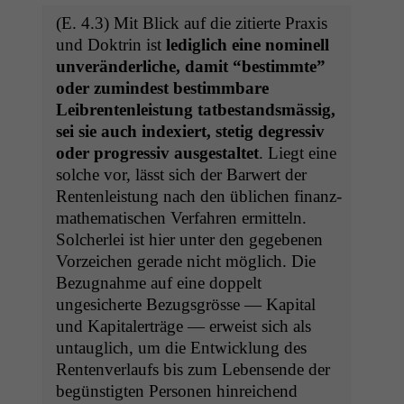
(E. 4.3) Mit Blick auf die zitierte Prax­is
und Dok­trin ist
lediglich eine nominell
unverän­der­liche, damit “bes­timmte”
oder zumin­d­est bes­timm­bare
Leibrenten­leis­tung tatbe­standsmäs­sig,
sei sie auch index­iert, stetig degres­siv
oder pro­gres­siv aus­gestal­tet
. Liegt eine
solche vor, lässt sich der Bar­w­ert der
Renten­leis­tung nach den üblichen finanz­
math­e­ma­tis­chen Ver­fahren ermit­teln.
Solcher­lei ist hier unter den gegebe­nen
Vorze­ichen ger­ade nicht möglich. Die
Bezug­nahme auf eine dop­pelt
ungesicherte Bezugs­grösse — Kap­i­tal
und Kap­i­talerträge — erweist sich als
untauglich, um die Entwick­lung des
Renten­ver­laufs bis zum Lebensende der
begün­stigten Per­so­n­en hin­re­ichend