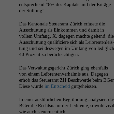
entsprechend “6% des Kap­i­tals und der Erträge
der Stiftung”.
Das Kan­tonale Steuer­amt Zürich erfasste die
Auss­chüt­tung als Einkom­men und damit in
vollem Umfang. X. dage­gen machte gel­tend, die
Auss­chüt­tung qual­i­fiziere sich als Leibrenten­leis­
tung und sei deswe­gen im Umfang von lediglic
40 Prozent zu berücksichtigen.
Das Ver­wal­tungs­gericht Zürich ging eben­falls
von einem Leibrenten­ver­hält­nis aus. Dage­gen
erhob das Steuer­amt
ZH
Beschw­erde beim BGer
Diese wurde
im Entscheid
gutgeheissen.
In ein­er aus­führlichen Begrün­dung analysiert da
BGer die Recht­snatur der Leibrente, sowohl ziv­il
wie auch steuerrechtlich.