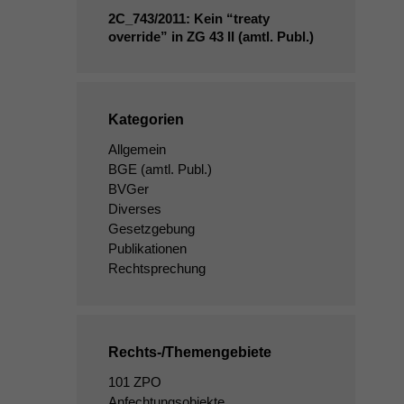
2C_743
/2011: Kein “treaty
override” in
ZG
43
II
(amtl. Publ.)
Kategorien
Allgemein
BGE
(amtl. Publ.)
BVGer
Diverses
Gesetzgebung
Publikationen
Rechtsprechung
Rechts-/Themengebiete
101 ZPO
Anfechtungsobjekte