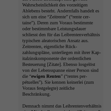
Wahrschein­lichkeit des vorzeit­i­gen
Ablebens beste­ht. Andern­falls han­delt es
sich um eine “Zeitrente” (“rente cer­
taine”). Deren zum Voraus bes­timmte
oder bes­timm­bare Leis­tungs­dauer
schliesst den für das Leibrenten­ver­hält­nis
typ­is­chen aleatorischen Ansatz aus.
Zeitrenten, eigentliche Rück­
zahlungspläne, unter­liegen mit ihrer Kap­
i­talzin­skom­po­nente der ordentlichen
Besteuerung [Zitate]. Eben­so los­gelöst
von der Lebenss­panne ein­er Per­son sind
die “
ewigen Renten
” (“rentes per­
pétuelles”). Sie ken­nen kein­er­lei (zum
Voraus fest­gelegte) zeitliche
Beschränkung.
Dem­nach nimmt das Leibrenten­ver­hält­nis