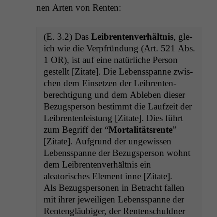
nen Arten von Renten:
(E. 3.2) Das
Leibrenten­ver­hält­nis
, gle­
ich wie die Verpfrün­dung (Art. 521 Abs.
1
OR
), ist auf eine natür­liche Per­son
gestellt [Zitate]. Die Lebenss­panne zwis­
chen dem Ein­set­zen der Leibrenten­
berech­ti­gung und dem Ableben dieser
Bezugsper­son bes­timmt die Laufzeit der
Leibrenten­leis­tung [Zitate]. Dies führt
zum Begriff der “
Mor­tal­ität­srente
”
[Zitate]. Auf­grund der ungewis­sen
Lebenss­panne der Bezugsper­son wohnt
dem Leibrenten­ver­hält­nis ein
aleatorisches Ele­ment inne [Zitate].
Als Bezugsper­so­n­en in Betra­cht fall­en
mit ihrer jew­eili­gen Lebenss­panne der
Rentengläu­biger, der Renten­schuld­ner