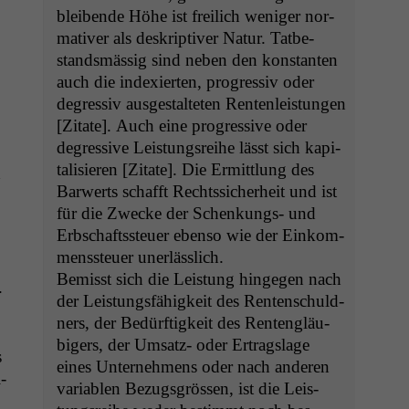
bleibende Höhe ist freilich weniger nor­
ma­tiv­er als deskrip­tiv­er Natur. Tatbe­
standsmäs­sig sind neben den kon­stan­ten
auch die index­ierten, pro­gres­siv oder
degres­siv aus­gestal­teten Renten­leis­tun­gen
[Zitate]. Auch eine pro­gres­sive oder
degres­sive Leis­tungsrei­he lässt sich kap­i­
tal­isieren [Zitate]. Die Ermit­tlung des
h
Bar­w­erts schafft Rechtssicher­heit und ist
für die Zwecke der Schenkungs- und
Erb­schaftss­teuer eben­so wie der Einkom­
menss­teuer unerlässlich.
Bemisst sich die Leis­tung hinge­gen nach
.
der Leis­tungs­fähigkeit des Renten­schuld­
ners, der Bedürftigkeit des Rentengläu­
bigers, der Umsatz- oder Ertragslage
s
eines Unternehmens oder nach anderen
-
vari­ablen Bezugs­grössen, ist die Leis­