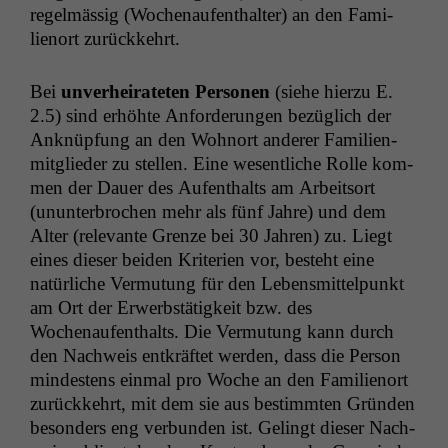
regelmäs­sig (Wochenaufen­thal­ter) an den Fam­i­
lienort zurückkehrt.
Bei
unver­heirateten Per­so­n­en
(siehe hierzu E.
2.5) sind erhöhte Anforderun­gen bezüglich der
Anknüp­fung an den Wohnort ander­er Fam­i­lien­
mit­glieder zu stellen. Eine wesentliche Rolle kom­
men der Dauer des Aufen­thalts am Arbeit­sort
(unun­ter­brochen mehr als fünf Jahre) und dem
Alter (rel­e­vante Gren­ze bei 30 Jahren) zu. Liegt
eines dieser bei­den Kri­te­rien vor, beste­ht eine
natür­liche Ver­mu­tung für den Lebens­mit­telpunkt
am Ort der Erwerb­stätigkeit bzw. des
Wochenaufen­thalts. Die Ver­mu­tung kann durch
den Nach­weis entkräftet wer­den, dass die Per­son
min­destens ein­mal pro Woche an den Fam­i­lienort
zurück­kehrt, mit dem sie aus bes­timmten Grün­den
beson­ders eng ver­bun­den ist. Gelingt dieser Nach­