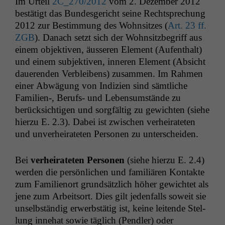
Im Urteil
2C_270
/2012
vom 2. Dezem­ber 2012
bestätigt das Bun­des­gericht seine Recht­sprechung
2012 zur Bes­tim­mung des Wohn­sitzes (
Art. 23 ff.
ZGB
). Danach set­zt sich der Wohn­sitzbe­griff aus
einem objek­tiv­en, äusseren Ele­ment (Aufen­thalt)
und einem sub­jek­tiv­en, inneren Ele­ment (Absicht
daueren­den Verbleibens) zusam­men. Im Rah­men
ein­er Abwä­gung von Indizien sind sämtliche
Familien‑, Berufs- und Leben­sum­stände zu
berück­sichti­gen und sorgfältig zu gewicht­en (siehe
hierzu E. 2.3). Dabei ist zwis­chen ver­heirateten
und unver­heirateten Per­so­n­en zu unterscheiden.
Bei
ver­heirateten Per­so­n­en
(siehe hierzu E. 2.4)
wer­den die per­sön­lichen und famil­iären Kon­tak­te
zum Fam­i­lienort grund­sät­zlich höher gewichtet als
jene zum Arbeit­sort. Dies gilt jeden­falls soweit sie
unselb­ständig erwerb­stätig ist, keine lei­t­ende Stel­
lung innehat sowie täglich (Pendler) oder