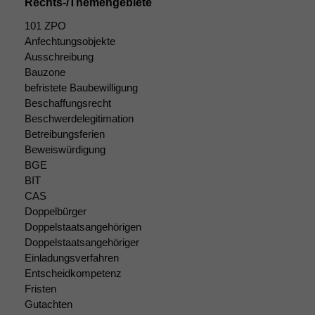
Rechts-/Themengebiete
Diese
101 ZPO
Cookies sind
nicht
Anfechtungsobjekte
optional, es
Ausschreibung
braucht sie,
Bauzone
damit die
befristete Baubewilligung
Website
Beschaffungsrecht
korrekt
Beschwerdelegitimation
angezeigt
Betreibungsferien
werden kann.
Beweiswürdigung
BGE
BIT
Statistiken
CAS
Um unsere
Doppelbürger
Website zu
Doppelstaatsangehörigen
verbessern,
Doppelstaatsangehöriger
zeichnen
wir
Einladungsverfahren
anonyme
Entscheidkompetenz
statistische
Fristen
Daten auf.
Gutachten