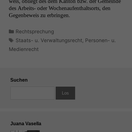
weis, obliegt des dem Kan­ton bzw. der Gemeinde
des Arbeits- oder Wochenaufen­thalt­sorts, den
Gegen­be­weis zu erbringen.
Kategorien
Rechtsprechung
Schlagwörter
Staats- u. Verwaltungsrecht
,
Personen- u.
Medienrecht
Suchen
Juana Vasella