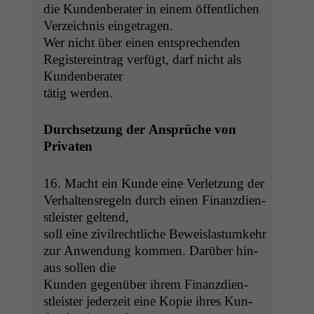
die Kun­den­ber­ater in einem öffentlichen
Verze­ich­nis eingetragen.
Wer nicht über einen entsprechen­den
Reg­is­tere­in­trag ver­fügt, darf nicht als
Kundenberater
tätig werden.
Durch­set­zung der Ansprüche von
Privaten
16. Macht ein Kunde eine Ver­let­zung der
Ver­hal­tensregeln durch einen Finanz­di­en­
stleis­ter geltend,
soll eine zivil­rechtliche Beweis­las­tumkehr
zur Anwen­dung kom­men. Darüber hin­
aus sollen die
Kun­den gegenüber ihrem Finanz­di­en­
stleis­ter jed­erzeit eine Kopie ihres Kun­