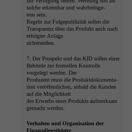
zur Ver­fü­gung ste­hen. Wer­bung soll als
solche erkennbar und wahrheits­ge­
treu sein.
Regeln zur Fol­gepub­liz­ität sollen die
Trans­parenz über das Pro­dukt auch nach
erfol­gter Anlage
sicherstellen.
7. Der Prospekt und das
KID
sollen ein­er
Behörde zur formellen Kon­trolle
vorgelegt wer­den. Der
Pro­duzent muss die Pro­duk­t­doku­men­ta­
tion veröf­fentlichen, sobald die Kun­den
auf die Möglichkeit
des Erwerbs eines Pro­duk­ts aufmerk­sam
gemacht werden.
Ver­hal­ten und Organ­i­sa­tion der
Finanzdienstleister