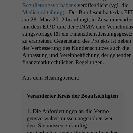
Reg­ulierungsvorhabens
veröf­fentlicht (vgl. die
Medi­en­mit­teilung
). Der Bun­desrat hat­te das
EF
am 28. März 2012 beauf­tragt, in Zusam­me­nar­bei
mit dem
EJPD
und der
FINMA
eine Vernehm­las
sungsvor­lage für ein Finanz­di­en­stleis­tungs­ge­setz
zu erar­beit­en. Gegen­stand des Pro­jek­ts ist neben
der Verbesserung des Kun­den­schutzes auch die
Anpas­sung und Vere­in­heitlichung der gel­tenden
finanz­mark­trechtlichen Regelungen.
Aus dem Hearingbericht:
Verän­dert­er Kreis der Beaufsichtigten
1. Die Anforderun­gen an die Ver­mö­
gensver­wal­ter müssen ange­hoben wer­
den. Sie müssen zukünftig
die Ver­hal­tensregeln für Finanz­di­en­stleis­