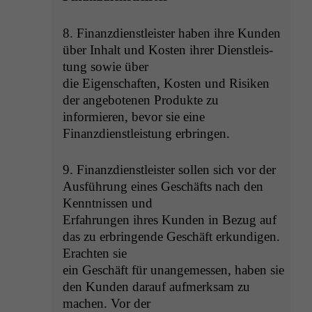
8. Finanz­di­en­stleis­ter haben ihre Kun­den
über Inhalt und Kosten ihrer Dien­stleis­
tung sowie über
die Eigen­schaften, Kosten und Risiken
der ange­bote­nen Pro­duk­te zu
informieren, bevor sie eine
Finanz­di­en­stleis­tung erbringen.
9. Finanz­di­en­stleis­ter sollen sich vor der
Aus­führung eines Geschäfts nach den
Ken­nt­nis­sen und
Erfahrun­gen ihres Kun­den in Bezug auf
das zu erbrin­gende Geschäft erkundi­gen.
Eracht­en sie
ein Geschäft für unangemessen, haben sie
den Kun­den darauf aufmerk­sam zu
machen. Vor der