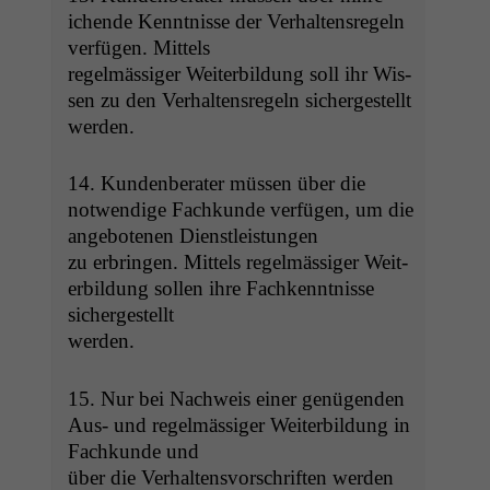
ichende Ken­nt­nisse der Ver­hal­tensregeln
ver­fü­gen. Mittels
regelmäs­siger Weit­er­bil­dung soll ihr Wis­
sen zu den Ver­hal­tensregeln sichergestellt
werden.
14. Kun­den­ber­ater müssen über die
notwendi­ge Fachkunde ver­fü­gen, um die
ange­bote­nen Dienstleistungen
zu erbrin­gen. Mit­tels regelmäs­siger Weit­
er­bil­dung sollen ihre Fachken­nt­nisse
sichergestellt
werden.
15. Nur bei Nach­weis ein­er genü­gen­den
Aus- und regelmäs­siger Weit­er­bil­dung in
Fachkunde und
über die Ver­hal­tensvorschriften wer­den