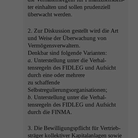
ter ein­hal­ten und sollen pru­den­ziell
überwacht werden.
2. Zur Diskus­sion gestellt wird die Art
und Weise der Überwachung von
Vermögensverwaltern.
Denkbar sind fol­gende Varianten:
a.
Unter­stel­lung unter die Ver­hal­
tensregeln des
FIDLEG
und Auf­sicht
durch eine oder mehrere
zu schaf­fende
Selbstregulierungsorganisationen;
b.
Unter­stel­lung unter die Ver­hal­
tensregeln des
FIDLEG
und Auf­sicht
durch die
FINMA
.
3. Die Bewil­li­gungspflicht für Ver­trieb­
sträger kollek­tiv­er Kap­i­ta­lan­la­gen sowie