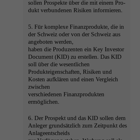
sollen Prospek­te über die mit einem Pro­
dukt ver­bun­de­nen Risiken informieren.
5. Für kom­plexe Finanzpro­duk­te, die in
der Schweiz oder von der Schweiz aus
ange­boten werden,
haben die Pro­duzen­ten ein Key Investor
Doc­u­ment (
KID
) zu erstellen. Das
KID
soll über die wesentlichen
Pro­duk­teigen­schaften, Risiken und
Kosten aufk­lären und einen Ver­gle­ich
zwischen
ver­schiede­nen Finanzpro­duk­ten
ermöglichen.
6. Der Prospekt und das
KID
sollen dem
Anleger grund­sät­zlich zum Zeit­punkt des
Anlageentscheids