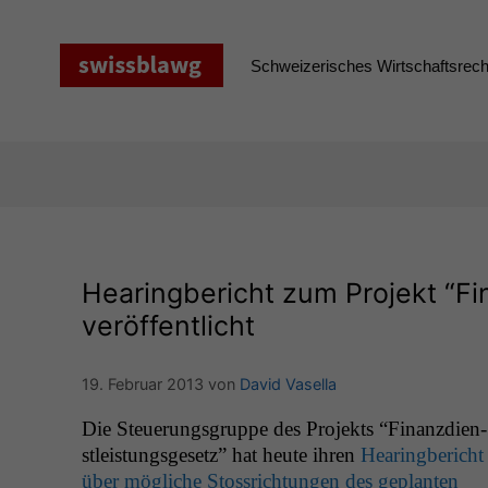
Zum
Inhalt
springen
Schweizerisches Wirtschaftsrecht
Hearingbericht zum Projekt “Fi
veröffentlicht
19. Februar 2013
von
David Vasella
Die Steuerungs­gruppe des Pro­jek­ts “Finanz­di­en­
stleis­tungs­ge­setz” hat heute ihren
Hear­ing­bericht
über mögliche Stoss­rich­tun­gen des geplanten