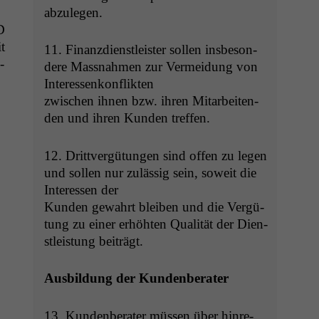
abzulegen.
D
t
11. Finanz­di­en­stleis­ter sollen ins­beson­
­
dere Mass­nah­men zur Ver­mei­dung von
Interessenkonflikten
zwis­chen ihnen bzw. ihren Mitar­bei­t­en­
den und ihren Kun­den treffen.
12. Drittvergü­tun­gen sind offen zu leg­en
und sollen nur zuläs­sig sein, soweit die
Inter­essen der
Kun­den gewahrt bleiben und die Vergü­
tung zu ein­er erhöht­en Qual­ität der Dien­
stleis­tung beiträgt.
Aus­bil­dung der Kundenberater
13. Kun­den­ber­ater müssen über hin­re­