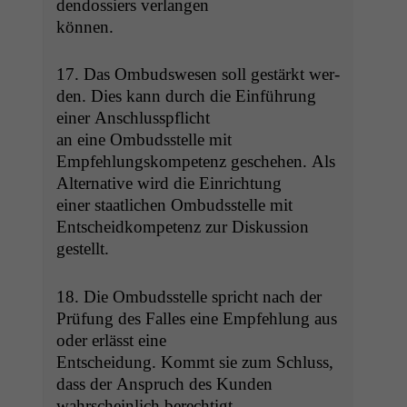
den­dossiers verlangen
können.
17. Das Ombudswe­sen soll gestärkt wer­
den. Dies kann durch die Ein­führung
ein­er Anschlusspflicht
an eine Ombudsstelle mit
Empfehlungskom­pe­tenz geschehen. Als
Alter­na­tive wird die Einrichtung
ein­er staatlichen Ombudsstelle mit
Entschei­d­kom­pe­tenz zur Diskus­sion
gestellt.
18. Die Ombudsstelle spricht nach der
Prü­fung des Fall­es eine Empfehlung aus
oder erlässt eine
Entschei­dung. Kommt sie zum Schluss,
dass der Anspruch des Kun­den
wahrschein­lich berechtigt