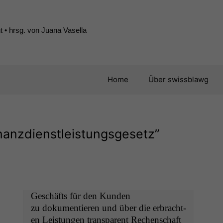
 • hrsg. von Juana Vasella
Home
Über swissblawg
nanzdienstleistungsgesetz”
Geschäfts für den Kunden
zu doku­men­tieren und über die erbracht­
en Leis­tun­gen trans­par­ent Rechen­schaft