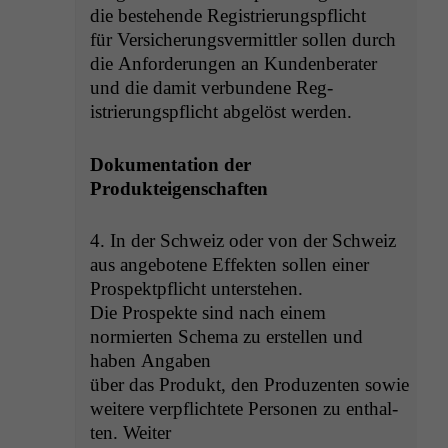
die beste­hende Registrierungspflicht
für Ver­sicherungsver­mit­tler sollen durch
die Anforderun­gen an Kundenberater
und die damit ver­bun­dene Reg­
istrierungspflicht abgelöst werden.
Doku­men­ta­tion der
Produkteigenschaften
4. In der Schweiz oder von der Schweiz
aus ange­botene Effek­ten sollen ein­er
Prospek­tpflicht unterstehen.
Die Prospek­te sind nach einem
normierten Schema zu erstellen und
haben Angaben
über das Pro­dukt, den Pro­duzen­ten sowie
weit­ere verpflichtete Per­so­n­en zu enthal­
ten. Weiter