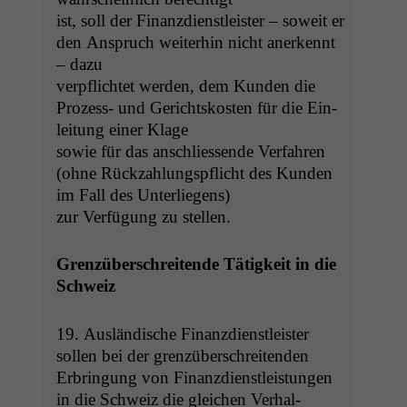
ist, soll der Finanz­di­en­stleis­ter – soweit er
den Anspruch weit­er­hin nicht anerken­nt
– dazu
verpflichtet wer­den, dem Kun­den die
Prozess- und Gericht­skosten für die Ein­
leitung ein­er Klage
sowie für das anschliessende Ver­fahren
(ohne Rück­zahlungspflicht des Kun­den
im Fall des Unterliegens)
zur Ver­fü­gung zu stellen.
Notwendige
Gren­züber­schre­i­t­ende Tätigkeit in die
Cookies
Schweiz
Diese
Cookies sind
nicht
19. Aus­ländis­che Finanz­di­en­stleis­ter
optional, es
sollen bei der gren­züber­schre­i­t­en­den
braucht sie,
Erbringung von Finanzdienstleistungen
damit die
Website
in die Schweiz die gle­ichen Ver­hal­