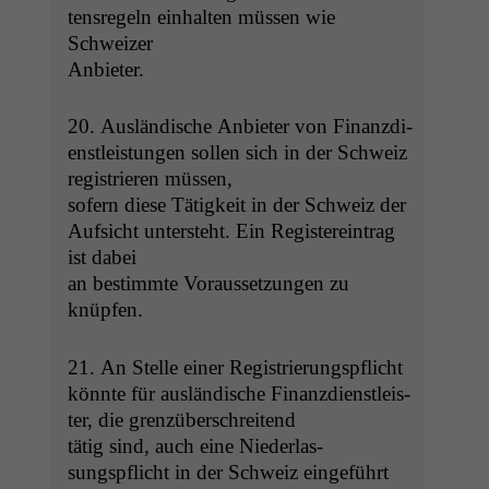
korrekt
tensregeln ein­hal­ten müssen wie
angezeigt
Schweizer
werden kann.
Anbieter.
20. Aus­ländis­che Anbi­eter von Finanz­di­
Statistiken
Um unsere
en­stleis­tun­gen sollen sich in der Schweiz
Website zu
reg­istri­eren müssen,
verbessern,
sofern diese Tätigkeit in der Schweiz der
zeichnen
Auf­sicht unter­ste­ht. Ein Reg­is­tere­in­trag
wir
ist dabei
anonyme
statistische
an bes­timmte Voraus­set­zun­gen zu
Daten auf.
knüpfen.
21. An Stelle ein­er Reg­istrierungspflicht
Funktionalität
kön­nte für aus­ländis­che Finanz­di­en­stleis­
Einige
ter, die grenzüberschreitend
Funktionen auf
dieser Website
tätig sind, auch eine Nieder­las­
sind optional.
sungspflicht in der Schweiz einge­führt
Wenn Sie