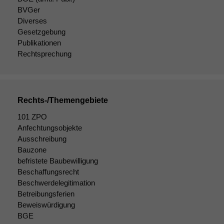
BVGer
Diverses
Gesetzgebung
Publikationen
Rechtsprechung
Rechts-/Themengebiete
101 ZPO
Anfechtungsobjekte
Ausschreibung
Notwendige
Bauzone
Cookies
befristete Baubewilligung
Diese
Beschaffungsrecht
Cookies sind
Beschwerdelegitimation
nicht
Betreibungsferien
optional, es
Beweiswürdigung
braucht sie,
BGE
damit die