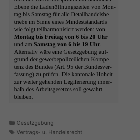
Ebene die Ladenöff­nungszeit­en von Mon­
tag bis Sam­stag für alle Detail­han­dels­be­
triebe im Sinne eines Min­dest­stan­dards
wie fol­gt teil­har­mon­isiert wer­den: von
Mon­tag bis Fre­itag von 6 bis 20 Uhr
und am
Sam­stag von 6 bis 19 Uhr
.
Alter­na­tiv wäre eine Geset­zge­bung auf­
grund der gewer­be­polizeilichen Kom­pe­
tenz des Bun­des (Art. 95 der Bun­desver­
fas­sung) zu prüfen. Die kan­tonale Hoheit
zur weit­er gehen­den Legiferierung inner­
halb des Arbeits­ge­set­zes soll gewahrt
bleiben.
Kategorien
Gesetzgebung
Schlagwörter
Vertrags- u. Handelsrecht