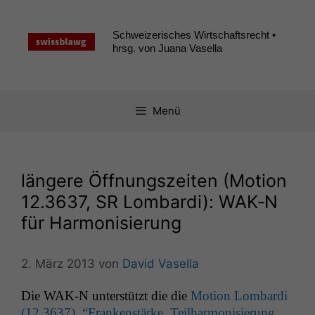
Zum
Inhalt
Schweizerisches Wirtschaftsrecht •
springen
hrsg. von Juana Vasella
Menü
längere Öffnungszeiten (Motion ​
12.3637,
SR
Lombardi):
WAK
‑N
für Harmonisierung
2. März 2013
von
David Vasella
Die
WAK
‑N unter­stützt die die
Motion Lom­bar­di
(​12.3637), “Franken­stärke. Teil­har­mon­isierung