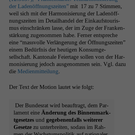
der Ladenöff­nungszeit­en”
mit 17 zu 7 Stim­men,
weil sich mit der Har­mon­isierung der Ladenöff­
nungszeit­en im Detail­han­del der Einkauf­s­touris­
mus ein­schränken lasse, der im Zuge der Franken­
stärkung zugenom­men habe. Fern­er entspreche
eine “massvolle Ver­längerung der Öff­nungszeit­en”
einem Bedürf­nis der heuti­gen Kon­sumge­
sellschaft. Kan­tonale Feiertage sollen von der Har­
mon­isierung jedoch ausgenom­men sein. Vgl. dazu
die
Medi­en­mit­teilung
.
Der Text der Motion lautet wie folgt:
Der Bun­desrat wird beauf­tragt, dem Par­
la­ment eine
Änderung des Bin­nen­mark­
t­ge­set­zes
und
gegebe­nen­falls weit­er­er
Geset­ze
zu unter­bre­it­en, sodass im Rah­
men der Wach­s­tum­spoli­tik auf nationaler