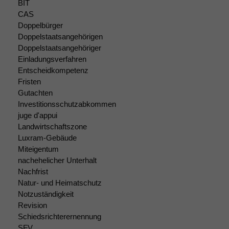
BIT
Website
CAS
korrekt
Doppelbürger
angezeigt
Doppelstaatsangehörigen
werden kann.
Doppelstaatsangehöriger
Einladungsverfahren
Entscheidkompetenz
Statistiken
Fristen
Um unsere
Website zu
Gutachten
verbessern,
Investitionsschutzabkommen
zeichnen
juge d'appui
wir
Landwirtschaftszone
anonyme
Luxram-Gebäude
statistische
Miteigentum
Daten auf.
nachehelicher Unterhalt
Nachfrist
Natur- und Heimatschutz
Funktionalität
Notzuständigkeit
Einige
Revision
Funktionen auf
Schiedsrichterernennung
dieser Website
SFV