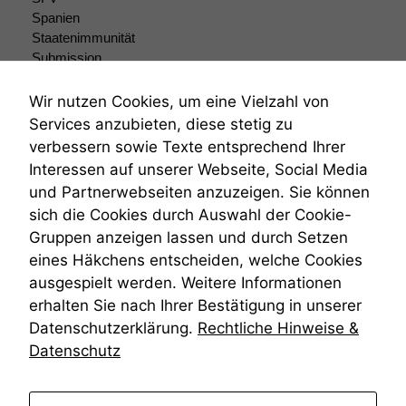
sind optional.
Spanien
Wenn Sie
Staatenimmunität
diese Option
deaktivieren,
Submission
kann die
Submissionsrecht
Website nicht
Teilungsklage
Wir nutzen Cookies, um eine Vielzahl von
zu 100%
Venezuela
Services anzubieten, diese stetig zu
funktionieren.
VRK
verbessern sowie Texte entsprechend Ihrer
Wiederherstellungsanordnung
Interessen auf unserer Webseite, Social Media
Zivilprozessordnung
Marketing
und Partnerwebseiten anzuzeigen. Sie können
ZPO
Wir speichern
sich die Cookies durch Auswahl der Cookie-
Zustellfiktion
anonyme Daten ab,
Gruppen anzeigen lassen und durch Setzen
Zuständigkeit
um interne
Öffentliches Personalrecht
eines Häkchens entscheiden, welche Cookies
marketingtechnische
Öffentlichkeitsprinzip
ausgespielt werden. Weitere Informationen
Auswertungen
durchführen zu
erhalten Sie nach Ihrer Bestätigung in unserer
können. Diese helfen
Datenschutzerklärung.
Rechtliche Hinweise &
uns, unsere Website
Datenschutz
zu verbessern.