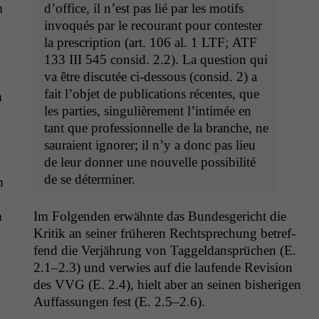
m
d’of­fice, il n’est pas lié par les motifs
invo­qués par le recourant pour con­tester
la pre­scrip­tion (art. 106 al. 1
LTF
;
ATF
133
III
545 con­sid. 2.2). La ques­tion qui
va être dis­cutée ci-dessous (con­sid. 2) a
fait l’ob­jet de pub­li­ca­tions récentes, que
m
les par­ties, sin­gulière­ment l’in­timée en
tant que pro­fes­sion­nelle de la branche, ne
sauraient ignor­er; il n’y a donc pas lieu
de leur don­ner une nou­velle pos­si­bil­ité
de se déterminer.
m
Im Fol­gen­den erwäh­nte das Bun­des­gericht die
m
Kri­tik an sein­er früheren Recht­sprechung betr­e­f­
fend die Ver­jährung von Taggel­dansprüchen (E.
2.1–2.3) und ver­wies auf die laufende Revi­sion
des
VVG
(E. 2.4), hielt aber an seinen bish­eri­gen
Auf­fas­sun­gen fest (E. 2.5–2.6).
Notwendige