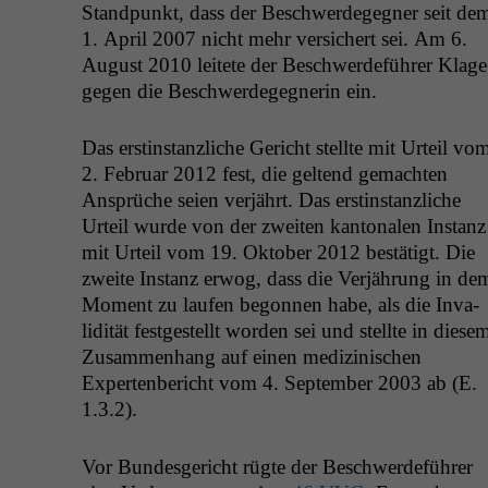
Stand­punkt, dass der Beschw­erdegeg­n­er seit de
1. April 2007 nicht mehr ver­sichert sei. Am 6.
August 2010 leit­ete der Beschw­erde­führer Klage
gegen die Beschw­erdegeg­ner­in ein.
Das erstin­stan­zliche Gericht stellte mit Urteil vo
2. Feb­ru­ar 2012 fest, die gel­tend gemacht­en
Ansprüche seien ver­jährt. Das erstin­stan­zliche
Urteil wurde von der zweit­en kan­tonalen Instanz
mit Urteil vom 19. Okto­ber 2012 bestätigt. Die
zweite Instanz erwog, dass die Ver­jährung in de
Moment zu laufen begonnen habe, als die Inva­
lid­ität fest­gestellt wor­den sei und stellte in diese
Zusam­men­hang auf einen medi­zinis­chen
Experten­bericht vom 4. Sep­tem­ber 2003 ab (E.
1.3.2).
Vor Bun­des­gericht rügte der Beschw­erde­führer