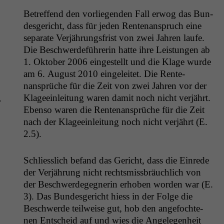
Cookies
Betr­e­f­fend den vor­liegen­den Fall erwog das Bun­
Diese
des­gericht, dass für jeden Rente­nanspruch eine
Cookies sind
sep­a­rate Ver­jährungs­frist von zwei Jahren laufe.
nicht
optional, es
Die Beschw­erde­führerin hat­te ihre Leis­tun­gen ab
braucht sie,
1. Okto­ber 2006 eingestellt und die Klage wurde
damit die
am 6. August 2010 ein­geleit­et. Die Rente­
Website
nansprüche für die Zeit von zwei Jahren vor der
korrekt
Klageein­leitung waren damit noch nicht ver­jährt.
.
angezeigt
werden kann.
Eben­so waren die Rente­nansprüche für die Zeit
nach der Klageein­leitung noch nicht ver­jährt (E.
2.5).
Statistiken
Um unsere
Schliesslich befand das Gericht, dass die Einrede
Website zu
der Ver­jährung nicht rechtsmiss­bräuch­lich von
verbessern,
zeichnen
der Beschw­erdegeg­ner­in erhoben wor­den war (E.
wir
3). Das Bun­des­gericht hiess in der Folge die
anonyme
Beschw­erde teil­weise gut, hob den ange­focht­e­
statistische
nen Entscheid auf und wies die Angele­gen­heit
Daten auf.