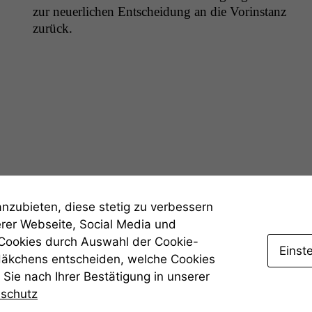
zur neuer­lichen Entschei­dung an die Vorin­stanz
zurück.
Funktionalität
Einige
Funktionen auf
dieser Website
sind optional.
Wenn Sie
diese Option
deaktivieren,
kann die
Website nicht
zu 100%
funktionieren.
anzubieten, diese stetig zu verbessern
erer Webseite, Social Media und
 Cookies durch Auswahl der Cookie-
Marketing
Einst
Häkchens entscheiden, welche Cookies
Wir speichern
Sie nach Ihrer Bestätigung in unserer
anonyme Daten ab,
um interne
nschutz
marketingtechnische