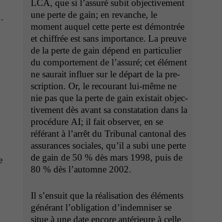
LCA
, que si l’as­suré subit objec­tive­ment
une perte de gain; en revanche, le
.
moment auquel cette perte est démon­trée
et chiffrée est sans impor­tance. La preuve
de la perte de gain dépend en par­ti­c­uli­er
du com­porte­ment de l’as­suré; cet élé­ment
ne saurait influer sur le départ de la pre­
scrip­tion. Or, le recourant lui-même ne
nie pas que la perte de gain exis­tait objec­
tive­ment dès avant sa con­stata­tion dans la
procé­dure
AI
; il fait observ­er, en se
référant à l’ar­rêt du Tri­bunal can­ton­al des
assur­ances sociales, qu’il a subi une perte
de gain de 50 % dès mars 1998, puis de
e
80 % dès l’au­tomne 2002.
Il s’en­suit que la réal­i­sa­tion des élé­ments
générant l’oblig­a­tion d’in­dem­nis­er se
situe à une date encore antérieure à celle