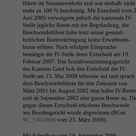
führer im Strassen­verkehr und war deshalb nicht
mehr zu 100 % beruf­stätig. Mit Entscheid vom 2
Juni 2005 ver­weigerte jedoch die kan­tonale IV-
Stelle jegliche Rente mit der Begrün­dung, der
Beschw­erde­führer habe trotz sein­er gesund­
heitlichen Beein­träch­ti­gung keine Erwerb­sein­
busse erlit­ten. Nach erfol­gter Ein­sprache
bestätigte die IV-Stelle ihren Entscheid am 19.
Feb­ru­ar 2007. Das Sozialver­sicherungs­gericht
des Kan­tons Genf hob den Entscheid der IV-
Stelle am 13. Mai 2008 teil­weise auf und sprach
dem Beschw­erde­führer für den Zeitraum von
März 2001 bis August 2002 eine halbe IV-Rente
und ab Sep­tem­ber 2002 eine ganze Rente zu. Di
gegen diesen Entscheid erhobene Beschw­erde
ans Bun­des­gericht wurde abgewiesen (BGer.
9C_510
/2008
vom 23. März 2009).
Mit Schreiben vom 18. Sep­tem­ber 2006