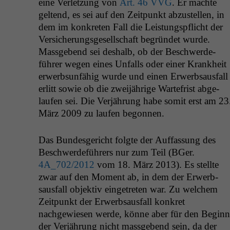
eine Ver­let­zung von
Art. 46
VVG
. Er machte
gel­tend, es sei auf den Zeit­punkt abzustellen, in
dem im konkreten Fall die Leis­tungspflicht der
Ver­sicherungs­ge­sellschaft begrün­det wurde.
Mass­gebend sei deshalb, ob der Beschw­erde­
führer wegen eines Unfalls oder ein­er Krankheit
erwerb­sun­fähig wurde und einen Erwerb­saus­fall
erlitt sowie ob die zwei­jährige Warte­frist abge­
laufen sei. Die Ver­jährung habe somit erst am 23
März 2009 zu laufen begonnen.
Das Bun­des­gericht fol­gte der Auf­fas­sung des
Beschw­erde­führers nur zum Teil (BGer.
4A_702
/2012
vom 18. März 2013). Es stellte
zwar auf den Moment ab, in dem der Erwerb­
saus­fall objek­tiv einge­treten war. Zu welchem
Zeit­punkt der Erwerb­saus­fall konkret
nachgewiesen werde, könne aber für den Beginn
der Ver­jährung nicht mass­gebend sein, da der