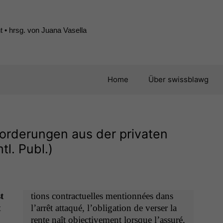
 • hrsg. von Juana Vasella
Home
Über swissblawg
Forderungen aus der privaten
l. Publ.)
t
tions con­tractuelles men­tion­nées dans
t
l’ar­rêt attaqué, l’oblig­a­tion de vers­er la
rente naît objec­tive­ment lorsque l’as­suré,