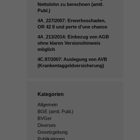
Nettolohn zu berechnen (amtl.
Publ.)
4A_227
/2007: Erwerbsschaden,
OR
42
II
und perte d’une chance
4A_213
/2014: Einbezug von
AGB
ohne klaren Versionshinweis
möglich
4C
.97/2007: Auslegung von
AVB
(Krankentaggeldversicherung)
Kategorien
Allgemein
BGE
(amtl. Publ.)
BVGer
Diverses
Gesetzgebung
Publikationen