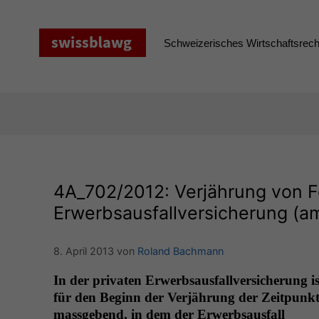
Zum
Inhalt
springen
Schweizerisches Wirtschaftsrecht
4A_702
/2012: Verjährung von 
Erwerbsausfallversicherung (amt
8. April 2013
von
Roland Bachmann
In der pri­vat­en Erwerb­saus­fal­lver­sicherung is
für den Beginn der Ver­jährung der Zeit­punk
mass­gebend, in dem der Erwerb­saus­fall