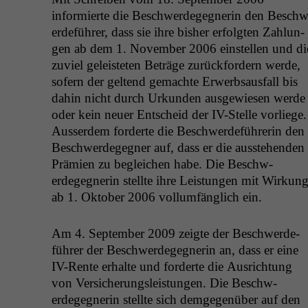
informierte die Beschw­erdegeg­ner­in den Beschw
erde­führer, dass sie ihre bish­er erfol­gten Zahlun­
gen ab dem 1. Novem­ber 2006 ein­stellen und di
zuviel geleis­teten Beträge zurück­fordern werde,
sofern der gel­tend gemachte Erwerb­saus­fall bis
dahin nicht durch Urkun­den aus­gewiesen werde
oder kein neuer Entscheid der IV-Stelle vor­liege.
Ausser­dem forderte die Beschw­erde­führerin den
Beschw­erdegeg­n­er auf, dass er die ausste­hen­den
Prämien zu begle­ichen habe. Die Beschw­
erdegeg­ner­in stellte ihre Leis­tun­gen mit Wirkun
ab 1. Okto­ber 2006 vol­lum­fänglich ein.
Am 4. Sep­tem­ber 2009 zeigte der Beschw­erde­
führer der Beschw­erdegeg­ner­in an, dass er eine
IV-Rente erhalte und forderte die Aus­rich­tung
von Ver­sicherungsleis­tun­gen. Die Beschw­
erdegeg­ner­in stellte sich demge­genüber auf den