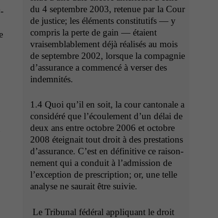
du 4 sep­tem­bre 2003, retenue par la Cour
­
de jus­tice; les élé­ments con­sti­tu­tifs — y
com­pris la perte de gain — étaient
e
vraisem­blable­ment déjà réal­isés au mois
de sep­tem­bre 2002, lorsque la com­pag­nie
d’as­sur­ance a com­mencé à vers­er des
indemnités.
1.4 Quoi qu’il en soit, la cour can­tonale a
con­sid­éré que l’é­coule­ment d’un délai de
g
deux ans entre octo­bre 2006 et octo­bre
2008 éteignait tout droit à des presta­tions
d’as­sur­ance. C’est en défini­tive ce raison­
nement qui a con­duit à l’ad­mis­sion de
l’ex­cep­tion de pre­scrip­tion; or, une telle
analyse ne saurait être suivie.
Le Tri­bunal fédéral appli­quant le droit