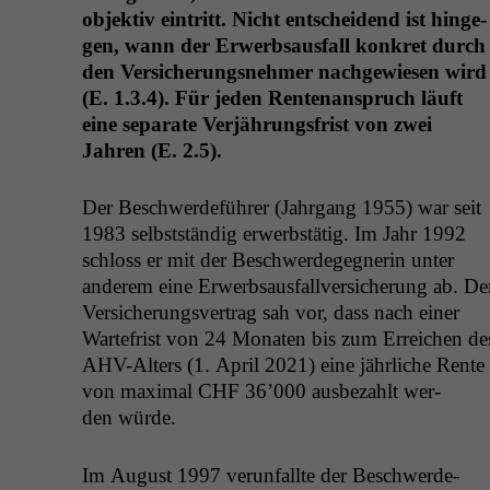
objek­tiv ein­tritt. Nicht entschei­dend ist hinge­
gen, wann der Erwerb­saus­fall konkret durch
den Ver­sicherungsnehmer nachgewiesen wird
(E. 1.3.4). Für jeden Rente­nanspruch läuft
eine sep­a­rate Ver­jährungs­frist von zwei
Jahren (E. 2.5).
Der Beschw­erde­führer (Jahrgang 1955) war seit
1983 selb­st­ständig erwerb­stätig. Im Jahr 1992
schloss er mit der Beschw­erdegeg­ner­in unter
anderem eine Erwerb­saus­fal­lver­sicherung ab. De
Ver­sicherungsver­trag sah vor, dass nach ein­er
Warte­frist von 24 Monat­en bis zum Erre­ichen de
AHV-Alters (1. April 2021) eine jährliche Rente
von max­i­mal
CHF
36’000 aus­bezahlt wer­
den würde.
Im August 1997 verun­fallte der Beschw­erde­