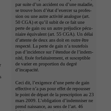
par suite d’un acci­dent ou d’une mal­adie,
se trou­ve hors d’é­tat d’ex­ercer sa pro­fes­
sion ou une autre activ­ité ana­logue (art.
50
CGA
) et qu’il subit de ce fait une
perte de gain ou un autre préju­dice pécu­
ni­aire équiv­a­lent (art. 55
CGA
). Un délai
d’at­tente de deux ans doit en out­re être
respec­té. La perte de gain n’a toute­fois
pas d’in­ci­dence sur l’é­ten­due de l’in­dem­
nité, fixée for­faitaire­ment, et sus­cep­ti­ble
de vari­er en pro­por­tion du degré
r
d’incapacité.
s
Ceci dit, l’ex­i­gence d’une perte de gain
effec­tive n’a pas pour effet de repouss­er
le point de départ de la pre­scrip­tion au 23
mars 2009. L’oblig­a­tion d’in­dem­nis­er ne
prend nais­sance, au sens de l’art. 46