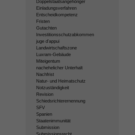
Doppelstaatsangehöriger
Einladungsverfahren
Entscheidkompetenz
Fristen
Gutachten
Investitionsschutzabkommen
juge d'appui
Landwirtschaftszone
Luxram-Gebäude
Miteigentum
nachehelicher Unterhalt
Nachfrist
Natur- und Heimatschutz
Notzuständigkeit
Revision
Schiedsrichterernennung
SFV
Spanien
Staatenimmunität
Submission
Submissionsrecht