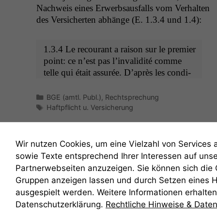
Nach­weis eines Erwerb­saus­falls vom Ver­hal­ten
des Ver­sicherten abhänge (E. 1.3.4 und 1.4):
1.3.4 Le recourant a rai­son sur le pre­mier
point: ce n’est pas l’in­va­lid­ité comme
telle qui était assurée. D’après les con­di­
Kategorien
BGE (amtl. Publ.)
,
Rechtsprechung
Schlagwörter
Haftpflicht u. Versicherung
Wir nutzen Cookies, um eine Vielzahl von Services 
sowie Texte entsprechend Ihrer Interessen auf uns
Partnerwebseiten anzuzeigen. Sie können sich die
Gruppen anzeigen lassen und durch Setzen eines 
anmelden
ausgespielt werden. Weitere Informationen erhalten 
Datenschutzerklärung.
Rechtliche Hinweise & Date