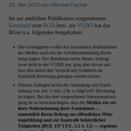
20. Mai 2013
von
Michael Fischer
Im zur amtlichen Pub­lika­tion vorge­se­henen
Entscheid
zum
BGÖ
bzw. zur
VGBÖ
hat das
BGer u.a. fol­gen­des festgehalten:
Der Geset­zge­ber wollte den beson­deren Bedürfnis­sen
der Medi­en auch bei der Gebühren­er­he­bung Rech­
nung tra­gen. Der Bun­desrat set­zte diesen Auf­trag
zwar nicht in der
VGBÖ
um, ging aber davon aus,
dass ihm durch den Verzicht auf Gebühren im
Einzelfall Rech­nung getra­gen wer­den könne.
Diesem Anliegen ist bei der Ausle­gung und Hand­
habung von Art. 3 Abs. 2 lit. a AllgGe­bV Rech­nung
zu tra­gen. Bei der dort vorge­se­henen Inter­essen­ab­wä­
gung ist zu berück­sichti­gen, dass die
Medi­en zur ser­
iösen Wahrnehmung ihrer Funk­tio­nen —
namentlich ihrem Beitrag zur öffentlichen Mei­n­
ungs­bil­dung und zur Kon­trolle behördlich­er
Tätigkeit­en (
BGE
137 I 8 E. 2.5 S. 12) — regelmäs­