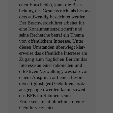
e­nen Entschei­ds), kann die Bear­
beitung des Gesuchs nicht als beson­
ders aufwendig beze­ich­net wer­den.
Der Beschw­erde­führer arbeit­et für
eine Kon­sumenten­zeitschrift und
seine Recherche betraf ein The­ma
von öffentlichem Inter­esse. Unter
diesen Umstän­den über­wiegt klar­
erweise das öffentliche Inter­esse am
Zugang zum fraglichen Bericht das
Inter­esse an ein­er rationellen und
effek­tiv­en Ver­wal­tung, weshalb von
einem Anspruch auf einen beson­
deren (gün­sti­gen) Gebühre­nansatz
aus­ge­gan­gen wer­den kann, soweit
das
BFE
im Rah­men seines
Ermessens nicht ohne­hin auf eine
Gebühr verzichtet.