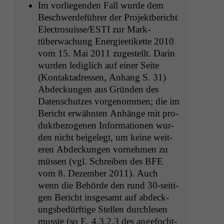
Im vor­liegen­den Fall wurde dem
Beschw­erde­führer der Pro­jek­t­bericht
Electrosuisse/
ESTI
zur Mark­
tüberwachung Energieetikette 2010
vom 15. Mai 2011 zugestellt. Darin
wur­den lediglich auf ein­er Seite
(Kon­tak­tadressen, Anhang S. 31)
Abdeck­un­gen aus Grün­den des
Daten­schutzes vorgenom­men; die im
Bericht erwäh­n­ten Anhänge mit pro­
duk­t­be­zo­ge­nen Infor­ma­tio­nen wur­
den nicht beigelegt, um keine weit­
eren Abdeck­un­gen vornehmen zu
müssen (vgl. Schreiben des
BFE
vom 8. Dezem­ber 2011). Auch
wenn die Behörde den rund 30-seit­i­
gen Bericht ins­ge­samt auf abdeck­
ungs­bedürftige Stellen durch­le­sen
musste (so E. 4.3.2.3 des ange­focht­