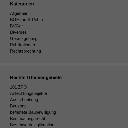
braucht sie,
Kategorien
damit die
Allgemein
Website
korrekt
BGE
(amtl. Publ.)
angezeigt
BVGer
werden kann.
Diverses
Gesetzgebung
Publikationen
Statistiken
Rechtsprechung
Um unsere
Website zu
verbessern,
zeichnen
Rechts-/Themengebiete
wir
anonyme
101 ZPO
statistische
Anfechtungsobjekte
Daten auf.
Ausschreibung
Bauzone
befristete Baubewilligung
Funktionalität
Beschaffungsrecht
Einige
Beschwerdelegitimation
Funktionen auf