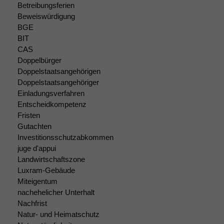
Betreibungsferien
dieser Website
Beweiswürdigung
sind optional.
BGE
Wenn Sie
BIT
diese Option
deaktivieren,
CAS
kann die
Doppelbürger
Website nicht
Doppelstaatsangehörigen
zu 100%
Doppelstaatsangehöriger
funktionieren.
Einladungsverfahren
Entscheidkompetenz
Fristen
Marketing
Gutachten
Wir speichern
Investitionsschutzabkommen
anonyme Daten ab,
juge d'appui
um interne
Landwirtschaftszone
marketingtechnische
Luxram-Gebäude
Auswertungen
Miteigentum
durchführen zu
nachehelicher Unterhalt
können. Diese helfen
uns, unsere Website
Nachfrist
zu verbessern.
Natur- und Heimatschutz