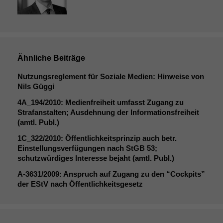
Ähnliche Beiträge
Nutzungsreglement für Soziale Medien: Hinweise von
Nils Güggi
4A_194
/2010: Medienfreiheit umfasst Zugang zu
Strafanstalten; Ausdehnung der Informationsfreiheit
(amtl. Publ.)
1C_322
/2010: Öffentlichkeitsprinzip auch betr.
Einstellungsverfügungen nach StGB 53;
schutzwürdiges Interesse bejaht (amtl. Publ.)
Notwendige
A‑3631/2009: Anspruch auf Zugang zu den “Cockpits”
Cookies
der EStV nach Öffentlichkeitsgesetz
Diese
Cookies sind
nicht
optional, es