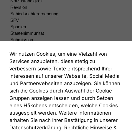
Notzuständigkeit
Revision
Schiedsrichterernennung
SFV
Spanien
Staatenimmunität
Submission
Submissionsrecht
Teilungsklage
Wir nutzen Cookies, um eine Vielzahl von
Venezuela
Services anzubieten, diese stetig zu
VRK
verbessern sowie Texte entsprechend Ihrer
Wiederherstellungsanordnung
Interessen auf unserer Webseite, Social Media
Zivilprozessordnung
und Partnerwebseiten anzuzeigen. Sie können
ZPO
sich die Cookies durch Auswahl der Cookie-
Zustellfiktion
Gruppen anzeigen lassen und durch Setzen
Zuständigkeit
Öffentliches Personalrecht
eines Häkchens entscheiden, welche Cookies
Öffentlichkeitsprinzip
ausgespielt werden. Weitere Informationen
erhalten Sie nach Ihrer Bestätigung in unserer
Datenschutzerklärung.
Rechtliche Hinweise &