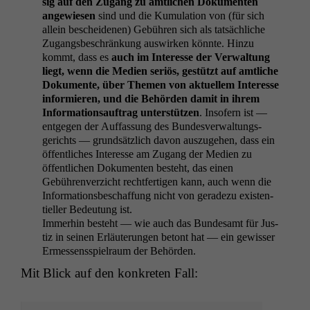
sig auf den Zugang zu amtlichen Doku­menten
angewiesen
sind und die Kumu­la­tion von (für sich
allein beschei­de­nen) Gebühren sich als tat­säch­liche
Zugangs­beschränkung auswirken kön­nte. Hinzu
kommt, dass es
auch im Inter­esse der Ver­wal­tung
liegt, wenn die Medi­en ser­iös, gestützt auf amtliche
Doku­mente, über The­men von aktuellem Inter­esse
informieren, und die Behör­den damit in ihrem
Infor­ma­tion­sauf­trag unter­stützen
. Insofern ist —
ent­ge­gen der Auf­fas­sung des Bun­desver­wal­tungs­
gerichts — grund­sät­zlich davon auszuge­hen, dass ein
öffentlich­es Inter­esse am Zugang der Medi­en zu
öffentlichen Doku­menten beste­ht, das einen
Gebühren­verzicht recht­fer­ti­gen kann, auch wenn die
Infor­ma­tions­beschaf­fung nicht von ger­adezu exis­ten­
tieller Bedeu­tung ist.
Immer­hin beste­ht — wie auch das Bun­de­samt für Jus­
tiz in seinen Erläuterun­gen betont hat — ein gewiss­er
Ermessensspiel­raum der Behörden.
Mit Blick auf den konkreten Fall: