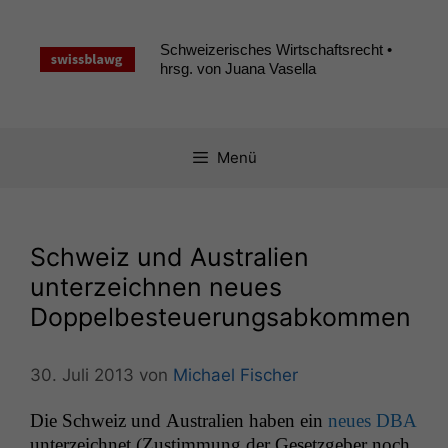
Zum
Inhalt
Schweizerisches Wirtschaftsrecht •
springen
hrsg. von Juana Vasella
Menü
Schweiz und Australien
unterzeichnen neues
Doppelbesteuerungsabkommen
30. Juli 2013
von
Michael Fischer
Die Schweiz und Aus­tralien haben ein
neues
DBA
unterze­ich­net (Zus­tim­mung der Geset­zge­ber noch