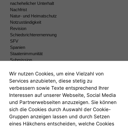
Um unsere
nachehelicher Unterhalt
Website zu
Nachfrist
verbessern,
Natur- und Heimatschutz
zeichnen
Notzuständigkeit
wir
Revision
anonyme
Schiedsrichterernennung
statistische
SFV
Daten auf.
Spanien
Staatenimmunität
Submission
Funktionalität
Submissionsrecht
Einige
Teilungsklage
Wir nutzen Cookies, um eine Vielzahl von
Funktionen auf
Venezuela
dieser Website
Services anzubieten, diese stetig zu
VRK
sind optional.
verbessern sowie Texte entsprechend Ihrer
Wenn Sie
Wiederherstellungsanordnung
Interessen auf unserer Webseite, Social Media
diese Option
Zivilprozessordnung
und Partnerwebseiten anzuzeigen. Sie können
deaktivieren,
ZPO
kann die
sich die Cookies durch Auswahl der Cookie-
Zustellfiktion
Website nicht
Gruppen anzeigen lassen und durch Setzen
Zuständigkeit
zu 100%
Öffentliches Personalrecht
eines Häkchens entscheiden, welche Cookies
funktionieren.