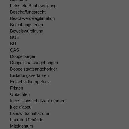
befristete Baubewilligung
Beschaffungsrecht
Beschwerdelegitimation
Betreibungsferien
Beweiswürdigung
BGE
Notwendige
BIT
Cookies
CAS
Diese
Doppelbürger
Cookies sind
Doppelstaatsangehörigen
nicht
Doppelstaatsangehöriger
optional, es
Einladungsverfahren
braucht sie,
Entscheidkompetenz
damit die
Fristen
Website
Gutachten
korrekt
angezeigt
Investitionsschutzabkommen
werden kann.
juge d'appui
Landwirtschaftszone
Luxram-Gebäude
Statistiken
Miteigentum