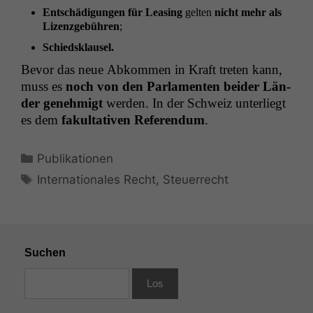
Entschädi­gun­gen für Leas­ing
gel­ten
nicht mehr als
Lizen­zge­bühren
;
Schied­sklausel.
Bevor das neue Abkom­men in Kraft treten kann,
muss es
noch von den Par­la­menten bei­der Län­
der genehmigt
wer­den. In der Schweiz unter­liegt
es dem
fakul­ta­tiv­en Ref­er­en­dum
.
Kategorien
Publikationen
Schlagwörter
Internationales Recht
,
Steuerrecht
Suchen