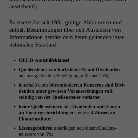
ausstehend).
Es erset­zt das seit 1981 gültige Abkom­men und
enthält Bes­tim­mungen über den Aus­tausch von
Infor­ma­tio­nen gemäss dem heute gel­tenden inter­
na­tionalen Standard:
OECD-Amt­shil­feklausel
;
Quel­len­s­teuer von höch­stens 5% auf Div­i­den­den
aus mass­ge­blichen Beteili­gun­gen (bish­er 15%);
inner­halb eines
börsenkotierten Konz­erns sind Div­i­
den­den unter gewis­sen Voraus­set­zun­gen voll­
ständig von der Quel­len­s­teuer ent­lastet
;
keine Quel­len­s­teuern
auf
Div­i­den­den und Zin­sen
an Vor­sorgeein­rich­tun­gen
sowie auf
Zin­sen an
Finanzin­sti­tute
;
Lizen­zge­bühren
unter­liegen neu einem Quel­len­s­
teuer­satz von 5%;