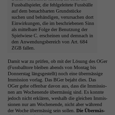
Fuss­ball­spiel­er, die fehlgeleit­ete Fuss­bälle
auf dem benach­barten Grund­stücke
suchen und behändi­gen, verur­sachen dort
Ein­wirkun­gen, die im beschriebe­nen Sinn
als mit­tel­bare Folge der Benutzung der
Spiel­wiese C. erscheinen und dem­nach in
den Anwen­dungs­bere­ich von Art. 684
ZGB
fallen.
Damit war zu prüfen, ob mit der Lösung des OGer
(Fuss­ball­tore bleiben abends von Mon­tag bis
Don­ner­stag längs­gestellt) noch eine über­mäs­sige
Immis­sion vor­lag. Das BGer bejaht dies. Das
OGer gehe offen­bar davon aus, dass die Immis­sio­
nen am Woch­enende über­mäs­sig sind. Es kon­nte
jedoch nicht erk­lären, weshalb die gle­ichen Immis­
sio­nen nur am Woch­enende, nicht aber während
der Woche über­mäs­sig sein sollen.
Die Über­mäs­