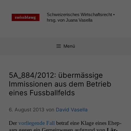
Zum
Inhalt
Schweizerisches Wirtschaftsrecht •
springen
hrsg. von Juana Vasella
Menü
5A_884
/2012: übermässige
Immissionen aus dem Betrieb
eines Fussballfelds
6. August 2013
von
David Vasella
Der
vor­liegende Fall
betraf eine Klage eines Ehep­
aars gegen ein Gemein­we­sen auf­grund von
Lär­