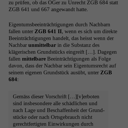
zu prüfen, ob das OGer zu Unrecht
ZGB
684 statt
ZGB
641 und 667 ange­wandt hatte.
Eigen­tums­beein­träch­ti­gun­gen durch Nach­barn
fall­en unter
ZGB
641
II
, wenn es sich um direk­te
Beein­träch­ti­gun­gen han­delt, das heisst wenn der
Nach­bar
unmit­tel­bar
in die Sub­stanz des
klägerischen Grund­stücks ein­greift […]. Dage­gen
fall­en
mit­tel­bare
Beein­träch­ti­gun­gen als Folge
davon, dass der Nach­bar sein Eigen­tum­srecht auf
seinem eige­nen Grund­stück ausübt, unter
ZGB
684
:
Gemäss dieser Vorschrift […][v]erboten
sind ins­beson­dere alle schädlichen und
nach Lage und Beschaf­fen­heit der Grund­
stücke oder nach Orts­ge­brauch nicht
gerecht­fer­tigten Ein­wirkun­gen durch