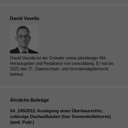
David Vasella
David Vasella ist der Gründer sowie jahrelanger Mit-
Herausgeber und Redakteur von swissblawg. Er hat bis
Notwendige
2021 das IT-, Datenschutz- und Immaterialgüterrecht
Cookies
betreut.
Diese
Cookies sind
nicht
optional, es
braucht sie,
Ähnliche Beiträge
damit die
5A_245
/2012: Auslegung eines Überbaurechts;
Website
zulässige Dachaufbauten (hier Sonnenkollektoren)
korrekt
(amtl. Publ.)
angezeigt