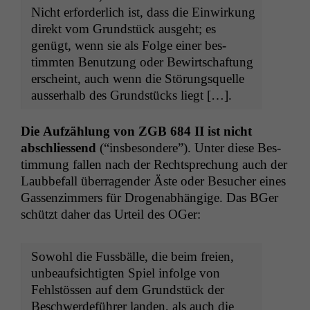
Nicht erforder­lich ist, dass die Ein­wirkung
direkt vom Grund­stück aus­ge­ht; es
genügt, wenn sie als Folge ein­er bes­
timmten Benutzung oder Bewirtschaf­tung
erscheint, auch wenn die Störungsquelle
ausser­halb des Grund­stücks liegt […].
Die Aufzäh­lung von
ZGB
684
II
ist nicht
abschliessend
(“ins­beson­dere”). Unter diese Bes­
tim­mung fall­en nach der Recht­sprechung auch der
Laubbe­fall über­ra­gen­der Äste oder Besuch­er eines
Gassen­z­im­mers für Dro­gen­ab­hängige. Das BGer
schützt daher das Urteil des OGer:
Sowohl die Fuss­bälle, die beim freien,
unbeauf­sichtigten Spiel infolge von
Fehlstössen auf dem Grund­stück der
Beschw­erde­führer lan­den, als auch die