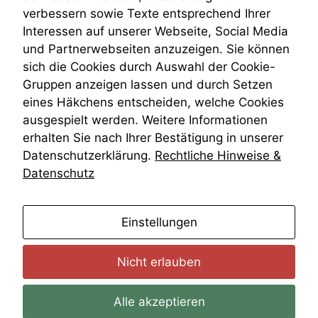
VRK
verbessern sowie Texte entsprechend Ihrer
Wiederherstellungsanordnung
Interessen auf unserer Webseite, Social Media
Zivilprozessordnung
und Partnerwebseiten anzuzeigen. Sie können
ZPO
sich die Cookies durch Auswahl der Cookie-
Zustellfiktion
Gruppen anzeigen lassen und durch Setzen
Zuständigkeit
Öffentliches Personalrecht
eines Häkchens entscheiden, welche Cookies
Öffentlichkeitsprinzip
ausgespielt werden. Weitere Informationen
erhalten Sie nach Ihrer Bestätigung in unserer
Datenschutzerklärung.
Rechtliche Hinweise &
Datenschutz
anmelden
Einstellungen
Nicht erlauben
Alle akzeptieren