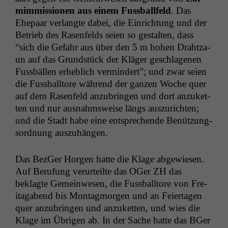
mim­mis­sio­nen aus einem Fuss­ballfeld
. Das
Ehep­aar ver­langte dabei, die Ein­rich­tung und der
Betrieb des Rasen­felds seien so gestal­ten, dass
“sich die Gefahr aus über den 5 m hohen Drahtza­
un auf das Grund­stück der Kläger geschla­ge­nen
Fuss­bällen erhe­blich ver­min­dert”; und zwar seien
die Fuss­ball­tore während der ganzen Woche quer
auf dem Rasen­feld anzubrin­gen und dort anzuket­
ten und nur aus­nahm­sweise längs auszuricht­en;
und die Stadt habe eine entsprechende Benützung­
sor­d­nung auszuhängen.
Das BezGer Hor­gen hat­te die Klage abgewiesen.
Auf Beru­fung verurteilte das OGer
ZH
das
beklagte Gemein­we­sen, die Fuss­ball­tore von Fre­
itagabend bis Mon­tag­mor­gen und an Feierta­gen
quer anzubrin­gen und anzuket­ten, und wies die
Klage im Übri­gen ab. In der Sache hat­te das BGer