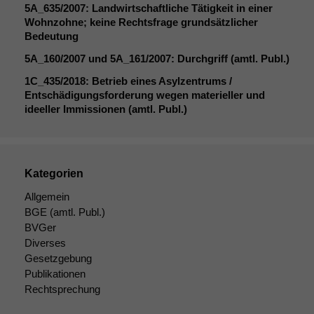
werden kann.
5A_635
/2007: Landwirtschaftliche Tätigkeit in einer
Wohnzohne; keine Rechtsfrage grundsätzlicher
Bedeutung
Statistiken
5A_160
/2007 und
5A_161
/2007: Durchgriff (amtl. Publ.)
Um unsere
Website zu
1C_435
/2018: Betrieb eines Asylzentrums /
verbessern,
Entschädigungsforderung wegen materieller und
zeichnen
ideeller Immissionen (amtl. Publ.)
wir
anonyme
statistische
Daten auf.
Kategorien
Allgemein
Funktionalität
BGE
(amtl. Publ.)
Einige
BVGer
Funktionen auf
Diverses
dieser Website
Gesetzgebung
sind optional.
Publikationen
Wenn Sie
Rechtsprechung
diese Option
deaktivieren,