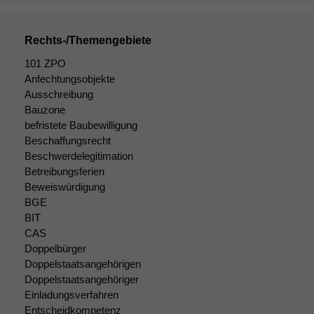
kann die
Website nicht
zu 100%
Rechts-/Themengebiete
funktionieren.
101 ZPO
Anfechtungsobjekte
Ausschreibung
Marketing
Bauzone
Wir speichern
befristete Baubewilligung
anonyme Daten ab,
um interne
Beschaffungsrecht
marketingtechnische
Beschwerdelegitimation
Auswertungen
Betreibungsferien
durchführen zu
Beweiswürdigung
können. Diese helfen
BGE
uns, unsere Website
BIT
zu verbessern.
CAS
Doppelbürger
Doppelstaatsangehörigen
Doppelstaatsangehöriger
Einladungsverfahren
Entscheidkompetenz