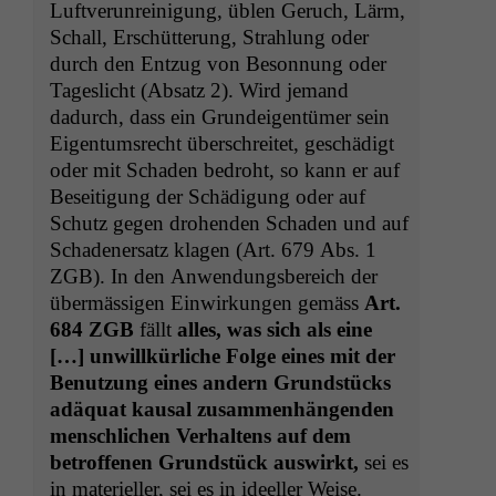
Luftverun­reini­gung, üblen Geruch, Lärm,
Schall, Erschüt­terung, Strahlung oder
durch den Entzug von Beson­nung oder
Tages­licht (Absatz 2). Wird jemand
dadurch, dass ein Grun­deigen­tümer sein
Eigen­tum­srecht über­schre­it­et, geschädigt
oder mit Schaden bedro­ht, so kann er auf
Besei­t­i­gung der Schädi­gung oder auf
Schutz gegen dro­hen­den Schaden und auf
Schaden­er­satz kla­gen (Art. 679 Abs. 1
ZGB
). In den Anwen­dungs­bere­ich der
über­mäs­si­gen Ein­wirkun­gen gemäss
Art.
684
ZGB
fällt
alles, was sich als eine
[…] unwillkür­liche Folge eines mit der
Benutzung eines andern Grund­stücks
adäquat kausal zusam­men­hän­gen­den
men­schlichen Ver­hal­tens auf dem
betrof­fe­nen Grund­stück auswirkt,
sei es
in materieller, sei es in ideeller Weise.