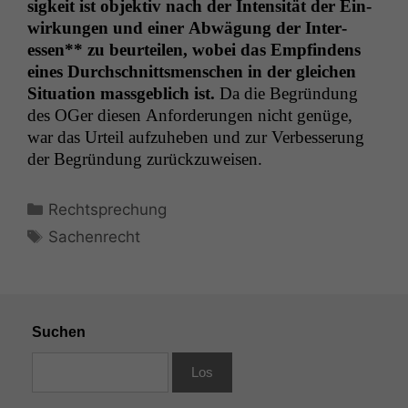
sigkeit ist objek­tiv nach der Inten­sität der Ein­
wirkun­gen und ein­er Abwä­gung der Inter­
essen** zu beurteilen, wobei das Empfind­ens
eines Durch­schnitts­men­schen in der gle­ichen
Sit­u­a­tion mass­ge­blich ist.
Da die Begrün­dung
des OGer diesen Anforderun­gen nicht genüge,
war das Urteil aufzuheben und zur Verbesserung
der Begrün­dung zurückzuweisen.
Kategorien
Rechtsprechung
Schlagwörter
Sachenrecht
Suchen