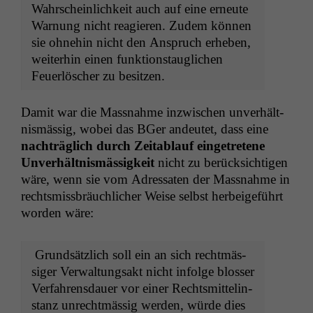
Wahrschein­lichkeit auch auf eine erneute
War­nung nicht reagieren. Zudem kön­nen
sie ohne­hin nicht den Anspruch erheben,
weit­er­hin einen funk­tion­stauglichen
Feuer­lösch­er zu besitzen.
Damit war die Mass­nahme inzwis­chen unver­hält­
nis­mäs­sig, wobei das BGer andeutet, dass eine
nachträglich durch Zeitablauf einge­tretene
Unver­hält­nis­mäs­sigkeit
nicht zu berück­sichti­gen
wäre, wenn sie vom Adres­sat­en der Mass­nahme in
rechtsmiss­bräuch­lich­er Weise selb­st her­beige­führt
wor­den wäre:
Grund­sät­zlich soll ein an sich recht­mäs­
siger Ver­wal­tungsakt nicht infolge bloss­er
Ver­fahrens­dauer vor ein­er Rechtsmit­telin­
stanz unrecht­mäs­sig wer­den, würde dies