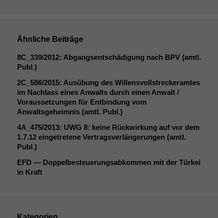
braucht sie,
damit die
Website
korrekt
angezeigt
Ähnliche Beiträge
werden kann.
8C_339
/2012: Abgangsentschädigung nach
BPV
(amtl.
Publ.)
Statistiken
2C_586
/2015: Ausübung des Willensvollstreckeramtes
Um unsere
im Nachlass eines Anwalts durch einen Anwalt /
Website zu
Voraussetzungen für Entbindung vom
verbessern,
Anwaltsgeheimnis (amtl. Publ.)
zeichnen
4A_475
/2013:
UWG
8: keine Rückwirkung auf vor dem
wir
1.7.12 eingetretene Vertragsverlängerungen (amtl.
anonyme
Publ.)
statistische
Daten auf.
EFD
— Doppelbesteuerungsabkommen mit der Türkei
in Kraft
Funktionalität
Einige
Funktionen auf
Kategorien