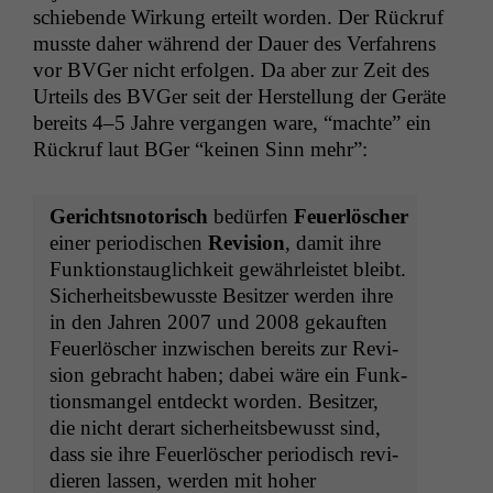
schiebende Wirkung erteilt wor­den. Der Rück­ruf
musste daher während der Dauer des Ver­fahrens
vor BVGer nicht erfol­gen. Da aber zur Zeit des
Urteils des BVGer seit der Her­stel­lung der Geräte
bere­its 4–5 Jahre ver­gan­gen ware, “machte” ein
Rück­ruf laut BGer “keinen Sinn mehr”:
Gericht­sno­torisch
bedür­fen
Feuer­lösch­er
ein­er peri­odis­chen
Revi­sion
, damit ihre
Funk­tion­stauglichkeit gewährleis­tet bleibt.
Sicher­heits­be­wusste Besitzer wer­den ihre
in den Jahren 2007 und 2008 gekauften
Feuer­lösch­er inzwis­chen bere­its zur Revi­
sion gebracht haben; dabei wäre ein Funk­
tion­s­man­gel ent­deckt wor­den. Besitzer,
die nicht der­art sicher­heits­be­wusst sind,
dass sie ihre Feuer­lösch­er peri­odisch rev­i­
dieren lassen, wer­den mit hoher