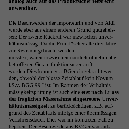
ana­log auch auf das Pro­duk­t­sicher­heit­srecht
anwend­bar
.
Die Beschw­er­den der Impor­teurin und von Aldi
wurde aber aus einem anderen Grund gut­ge­heis­
sen: Der zweite Rück­ruf war inzwis­chen unver­
hält­nis­mäs­sig
.
Da die Feuer­lösch­er alle drei Jahre
zur Revi­sion gebracht werden
müssten, waren inzwis­chen näm­lich ohne­hin alle
betrof­fe­nen Geräte funk­tion­süber­prüft
worden.Dies kon­nte vor BGer einge­bracht wer­
den, obwohl der blosse Zeitablauf kein Novum
i.S.v.
BGG
99 I ist: Im Rah­men der Ver­hält­nis­
mäs­sigkeit­sprü­fung ist auch eine
erst nach Erlass
der fraglichen Mass­nahme einge­tretene Unver­
hält­nis­mäs­sigkeit
zu berück­sichti­gen, z.B. auf­
grund des Zeitablaufs infolge ein­er über­mäs­si­gen
Ver­fahrens­dauer. Dies war im konkreten Fall zu
beja­hen. Der Beschw­erde ans BVGer war auf­