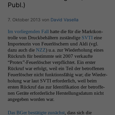
Publ.)
7. Oktober 2013
von
David Vasella
Im vor­liegen­den Fall
hat­te die für die Mark­tkon­
trolle von Druck­be­häl­tern zuständi­ge
SVTI
eine
Impor­teurin von Feuer­lösch­ern und Aldi (vgl.
dazu auch die
NZZ
) u.a. zur Wieder­hol­ung eines
Rück­rufs für bes­timmte seit 2007 verkaufte
“Protex”-Feuerlöscher verpflichtet. Ein erster
Rück­ruf war erfol­gt, weil ein Teil der betrof­fe­nen
Feuer­lösch­er nicht funk­tions­fähig war; die Wieder­
hol­ung war laut
SVTI
erforder­lich, weil beim
ersten Rück­ruf das zur Iden­ti­fika­tion der betrof­fe­
nen Geräte erforder­liche Her­stel­lungs­da­tum nicht
angegeben wor­den war.
Das BGer bestätigte zunächst
, dass sich die