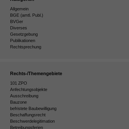
dieser Website
sind optional.
Allgemein
Wenn Sie
BGE
(amtl. Publ.)
diese Option
BVGer
deaktivieren,
Diverses
kann die
Gesetzgebung
Website nicht
Publikationen
zu 100%
Rechtsprechung
funktionieren.
Marketing
Rechts-/Themengebiete
Wir speichern
anonyme Daten ab,
101 ZPO
um interne
Anfechtungsobjekte
marketingtechnische
Ausschreibung
Auswertungen
Bauzone
durchführen zu
befristete Baubewilligung
können. Diese helfen
uns, unsere Website
Beschaffungsrecht
zu verbessern.
Beschwerdelegitimation
Betreibungsferien