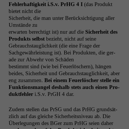
Fehler­haftigkeit i.S.v. PrHG 4 I
(das Pro­dukt
bietet nicht die
Sicher­heit, die man unter Berück­sich­ti­gung aller
Umstände zu
erwarten berechtigt ist) nur auf die
Sicher­heit des
Pro­duk­ts selb­st
bezieht, nicht auf seine
Gebrauch­stauglichkeit (die eine Frage der
Sachgewährleis­tung ist). Bei Pro­duk­ten, die ger­
ade zur Abwehr von Schäden
bes­timmt sind (wie bei Feuer­lösch­ern), hän­gen
bei­des, Sicher­heit und Gebrauch­stauglichkeit, aber
eng zusam­men.
Bei einem Feuer­lösch­er stelle ein
Funk­tion­s­man­gel deshalb stets auch einen Pro­
duk­t­fehler
i.S.v. PrGH 4 dar.
Zudem stellen das PrSG und das PrHG grund­sät­
zlich auf das gle­iche Sicher­heit­sniveau ab. Die
Über­legun­gen des BGer zum PrHG seien daher