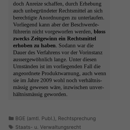
doch Anreize schaf­fen, durch Erhe­bung
auch unbe­grün­de­ter Rechtsmit­tel an sich
berechtigte Anord­nun­gen zu unter­laufen.
Vor­liegend kann aber der Beschw­erde­
führerin nicht vorge­wor­fen wer­den,
bloss
zwecks Zeit­gewinn ein Rechtsmit­tel
erhoben zu haben
. Sodann war die
Dauer des Ver­fahrens vor der Vorin­stanz
aussergewöhn­lich lange. Unter diesen
Umstän­den ist im vor­liegen­den Fall die
ange­ord­nete Pro­duk­t­war­nung, auch wenn
sie im Jahre 2009 wohl noch ver­hält­nis­
mäs­sig gewe­sen wäre, inzwis­chen unver­
hält­nis­mäs­sig geworden.
Kategorien
BGE (amtl. Publ.)
,
Rechtsprechung
Schlagwörter
Staats- u. Verwaltungsrecht