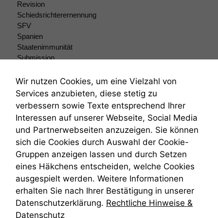
Revision
Schiedsrichterernennung
SFV
Spanien
Staatenimmunität
Submission
Submissionsrecht
Teilungsklage
Wir nutzen Cookies, um eine Vielzahl von
Venezuela
Services anzubieten, diese stetig zu
VRK
verbessern sowie Texte entsprechend Ihrer
Wiederherstellungsanordnung
Interessen auf unserer Webseite, Social Media
Zivilprozessordnung
und Partnerwebseiten anzuzeigen. Sie können
ZPO
sich die Cookies durch Auswahl der Cookie-
Zustellfiktion
Gruppen anzeigen lassen und durch Setzen
Zuständigkeit
Öffentliches Personalrecht
eines Häkchens entscheiden, welche Cookies
Öffentlichkeitsprinzip
ausgespielt werden. Weitere Informationen
erhalten Sie nach Ihrer Bestätigung in unserer
Datenschutzerklärung.
Rechtliche Hinweise &
Datenschutz