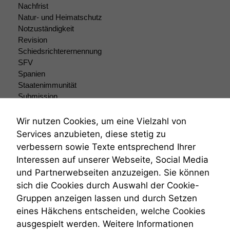
Nachfrist
Natur- und Heimatschutz
Marketing
Notzuständigkeit
Wir speichern
Revision
anonyme Daten ab,
Schiedsrichterernennung
um interne
SFV
marketingtechnische
Spanien
Auswertungen
Staatenimmunität
durchführen zu
Submission
können. Diese helfen
uns, unsere Website
Submissionsrecht
zu verbessern.
Teilungsklage
Wir nutzen Cookies, um eine Vielzahl von
Venezuela
Services anzubieten, diese stetig zu
VRK
verbessern sowie Texte entsprechend Ihrer
Wiederherstellungsanordnung
Interessen auf unserer Webseite, Social Media
Zivilprozessordnung
und Partnerwebseiten anzuzeigen. Sie können
ZPO
sich die Cookies durch Auswahl der Cookie-
Zustellfiktion
Gruppen anzeigen lassen und durch Setzen
Zuständigkeit
Öffentliches Personalrecht
eines Häkchens entscheiden, welche Cookies
Öffentlichkeitsprinzip
ausgespielt werden. Weitere Informationen