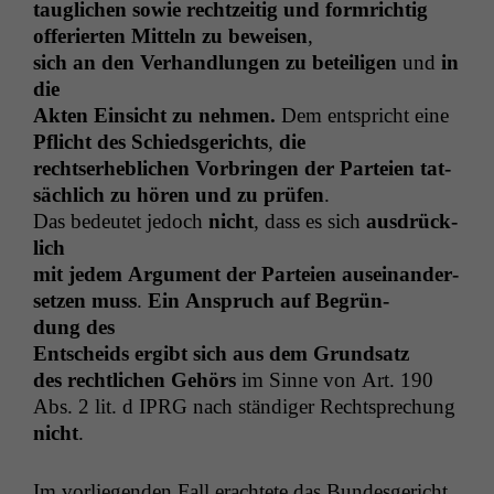
tauglichen sowie rechtzeit­ig und form­richtig
offerierten Mit­teln zu beweisen
,
sich an den Ver­hand­lun­gen zu beteili­gen
und
in
die
Akten Ein­sicht zu nehmen.
Dem entspricht eine
Pflicht des Schieds­gerichts
,
die
recht­ser­he­blichen Vor­brin­gen der Parteien tat­
säch­lich zu hören und zu prüfen
.
Das bedeutet jedoch
nicht
, dass es sich
aus­drück­
lich
mit jedem Argu­ment der Parteien auseinan­der­
set­zen muss
.
Ein Anspruch auf Begrün­
dung des
Entschei­ds ergibt sich aus dem Grundsatz
des rechtlichen Gehörs
im Sinne von Art. 190
Abs. 2 lit. d
IPRG
nach ständi­ger Recht­sprechung
nicht
.
Im vor­liegen­den Fall erachtete das Bun­des­gericht