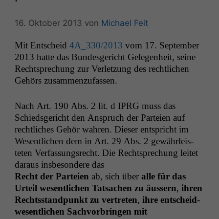
16. Oktober 2013
von
Michael Feit
Mit Entscheid
4A_330
/2013
vom 17. Sep­tem­ber
2013 hat­te das Bun­des­gericht Gele­gen­heit, seine
Recht­sprechung zur Ver­let­zung des rechtlichen
Gehörs zusammenzufassen.
Nach Art. 190 Abs. 2 lit. d
IPRG
muss das
Schieds­gericht den Anspruch der Parteien auf
rechtlich­es Gehör wahren. Dieser entspricht im
Wesentlichen dem in Art. 29 Abs. 2 gewährleis­
teten Ver­fas­sungsrecht. Die Recht­sprechung leit­et
daraus ins­beson­dere das
Recht der Parteien
ab, sich über
alle für das
Urteil wesentlichen Tat­sachen zu äussern
,
ihren
Rechts­stand­punkt zu vertreten
,
ihre entschei­d­
wesentlichen Sachvor­brin­gen mit