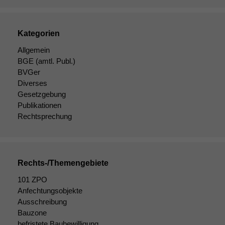
Kategorien
Allgemein
BGE
(amtl. Publ.)
Notwendige
BVGer
Cookies
Diverses
Diese
Gesetzgebung
Cookies sind
Publikationen
nicht
Rechtsprechung
optional, es
braucht sie,
damit die
Website
korrekt
Rechts-/Themengebiete
angezeigt
101 ZPO
werden kann.
Anfechtungsobjekte
Ausschreibung
Bauzone
Statistiken
befristete Baubewilligung
Um unsere