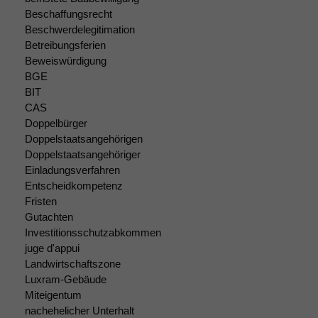
Website zu
Beschaffungsrecht
verbessern,
Beschwerdelegitimation
zeichnen
Betreibungsferien
wir
Beweiswürdigung
anonyme
BGE
statistische
BIT
Daten auf.
CAS
Doppelbürger
Doppelstaatsangehörigen
Funktionalität
Doppelstaatsangehöriger
Einige
Einladungsverfahren
Funktionen auf
Entscheidkompetenz
dieser Website
Fristen
sind optional.
Gutachten
Wenn Sie
Investitionsschutzabkommen
diese Option
deaktivieren,
juge d'appui
kann die
Landwirtschaftszone
Website nicht
Luxram-Gebäude
zu 100%
Miteigentum
funktionieren.
nachehelicher Unterhalt