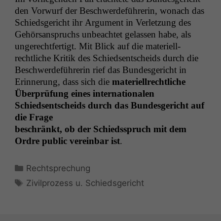
den Vor­wurf der Beschw­erde­führerin, wonach das
Schieds­gericht ihr Argu­ment in Ver­let­zung des
Gehör­sanspruchs unbeachtet gelassen habe, als
ungerecht­fer­tigt. Mit Blick auf die materiell­
rechtliche Kri­tik des Schied­sentschei­ds durch die
Beschw­erde­führerin rief das Bun­des­gericht in
Erin­nerung, dass sich die
materiell­rechtliche
Über­prü­fung eines internationalen
Schied­sentschei­ds durch das Bun­des­gericht auf
die Frage
beschränkt, ob der Schiedsspruch mit dem
Ordre pub­lic vere­in­bar ist
.
Kategorien
Rechtsprechung
Schlagwörter
Zivilprozess u. Schiedsgericht