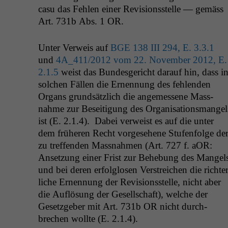
casu das Fehlen ein­er Revi­sion­sstelle — gemäss
Art. 731b Abs. 1
OR
.
Unter Ver­weis auf
BGE
138
III
294, E. 3.3.1
und
4A_411
/2012 vom 22. Novem­ber 2012, E.
2.1.5
weist das Bun­des­gericht darauf hin, dass i
solchen Fällen die Ernen­nung des fehlen­den
Organs grund­sät­zlich die angemessene Mass­
nahme zur Besei­t­i­gung des Organ­i­sa­tion­s­man­gel
ist (E. 2.1.4). Dabei ver­weist es auf die unter
dem früheren Recht vorge­se­hene Stufen­folge de
zu tre­f­fend­en Mass­nah­men (Art. 727 f. aOR:
Anset­zung ein­er Frist zur Behe­bung des Man­gel
und bei deren erfol­glosen Ver­stre­ichen die richter
liche Ernen­nung der Revi­sion­sstelle, nicht aber
die Auflö­sung der Gesellschaft), welche der
Geset­zge­ber mit Art. 731b
OR
nicht durch­
brechen wollte (E. 2.1.4).