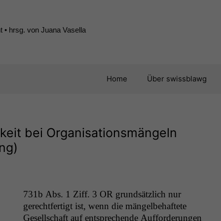
 • hrsg. von Juana Vasella
Home
Über swissblawg
gkeit bei Organisationsmängeln
ng)
731b Abs. 1 Ziff. 3
OR
grund­sät­zlich nur
gerecht­fer­tigt ist, wenn die män­gel­be­haftete
Gesellschaft auf entsprechende Auf­forderun­gen