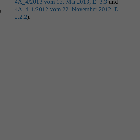
4A_4
/2013 vom 13. Mai 2013, E. 3.3
und
4A_411
/2012 vom 22. Novem­ber 2012, E.
s
2.2.2
).