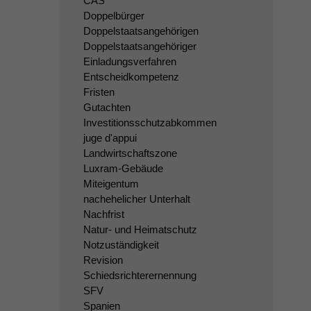
CAS
Doppelbürger
Doppelstaatsangehörigen
Doppelstaatsangehöriger
Einladungsverfahren
Entscheidkompetenz
Fristen
Gutachten
Investitionsschutzabkommen
juge d'appui
Landwirtschaftszone
Luxram-Gebäude
Miteigentum
nachehelicher Unterhalt
Nachfrist
Natur- und Heimatschutz
Notzuständigkeit
Revision
Schiedsrichterernennung
SFV
Spanien