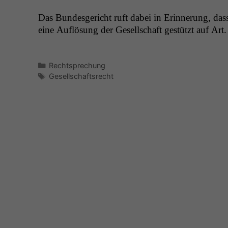
Das Bun­des­gericht ruft dabei in Erin­nerung, das
eine Auflö­sung der Gesellschaft gestützt auf Art.
Kategorien
Rechtsprechung
Schlagwörter
Gesellschaftsrecht