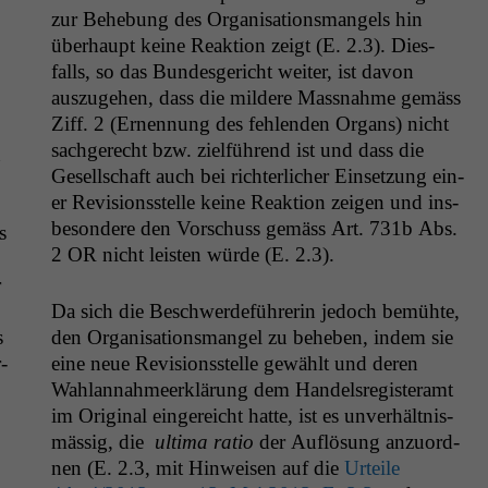
zur Behe­bung des Organ­i­sa­tion­s­man­gels hin
über­haupt keine Reak­tion zeigt (E. 2.3). Dies­
falls, so das Bun­des­gericht weit­er, ist davon
auszuge­hen, dass die mildere Mass­nahme gemäss
Ziff. 2 (Ernen­nung des fehlen­den Organs) nicht
sachgerecht bzw. zielführend ist und dass die
n
Gesellschaft auch bei richter­lich­er Ein­set­zung ein­
er Revi­sion­sstelle keine Reak­tion zeigen und ins­
beson­dere den Vorschuss gemäss Art. 731b Abs.
s
2
OR
nicht leis­ten würde (E. 2.3).
r
Da sich die Beschw­erde­führerin jedoch bemühte,
s
den Organ­i­sa­tion­s­man­gel zu beheben, indem sie
­
eine neue Revi­sion­sstelle gewählt und deren
Wahlannah­meerk­lärung dem Han­del­sreg­is­ter­amt
im Orig­i­nal ein­gere­icht hat­te, ist es unver­hält­nis­
mäs­sig, die
ulti­ma ratio
der Auflö­sung anzuord­
nen (E. 2.3, mit Hin­weisen auf die
Urteile