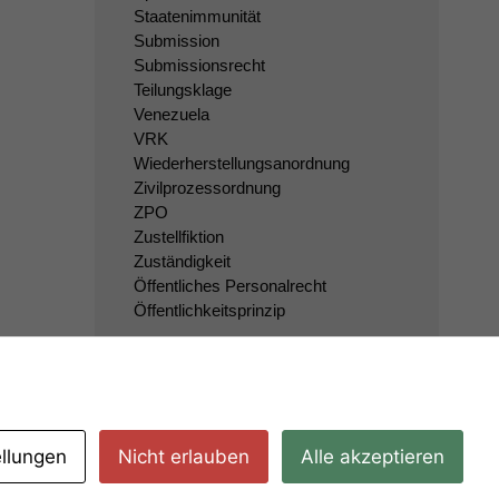
Staatenimmunität
Submission
Submissionsrecht
Teilungsklage
Venezuela
VRK
Wiederherstellungsanordnung
Zivilprozessordnung
ZPO
Zustellfiktion
Zuständigkeit
Öffentliches Personalrecht
Öffentlichkeitsprinzip
ellungen
Nicht erlauben
Alle akzeptieren