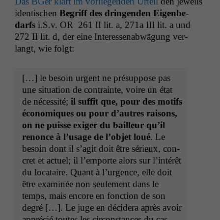
Das BGer klärt im vor­liegen­den Urteil
den jew­eils
iden­tis­chen
Begriff des drin­gen­den Eigenbe­
darfs
i.S.v.
OR
261
II
lit. a, 271a
III
lit. a und
272
II
lit. d, der eine Inter­essen­ab­wä­gung ver­
langt, wie folgt:
[…] le besoin urgent ne pré­sup­pose pas
une sit­u­a­tion de con­trainte, voire un état
de néces­sité;
il suf­fit que, pour des motifs
économiques ou pour d’autres raisons,
on ne puisse exiger du bailleur qu’il
renonce à l’usage de l’ob­jet loué
. Le
besoin dont il s’ag­it doit être sérieux, con­
cret et actuel; il l’em­porte alors sur l’in­térêt
du locataire. Quant à l’ur­gence, elle doit
être exam­inée non seule­ment dans le
temps, mais encore en fonc­tion de son
degré […]. Le juge en décidera après avoir
appré­cié toutes les cir­con­stances du cas