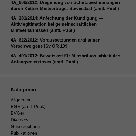
4A_609
/2012: Umgehung von Schutzbestimmungen
durch Ketten-Mietverträge; Beweislast (amtl. Publ.)
4A_201
/2014: Anfechtung der Kündigung —
Aktivlegitimation bei gemeinschaftlichen
Mietverhältnissen (amtl. Publ.)
4A_622
/2012: Voraussetzungen arglistigen
Verschweigens iSv
OR
199
4A_491
/2012: Beweislast für Missbräuchlichkeit des
Anfangsmietzinses (amtl. Publ.)
Kategorien
Allgemein
BGE
(amtl. Publ.)
BVGer
Diverses
Gesetzgebung
Publikationen