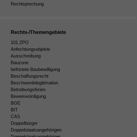
Rechtsprechung
Rechts-/Themengebiete
101 ZPO
Anfechtungsobjekte
Ausschreibung
Bauzone
befristete Baubewilligung
Beschaffungsrecht
Notwendige
Beschwerdelegitimation
Cookies
Diese
Betreibungsferien
Cookies sind
Beweiswürdigung
nicht
BGE
optional, es
BIT
braucht sie,
CAS
damit die
Doppelbürger
Website
Doppelstaatsangehörigen
korrekt
Doppelstaatsangehöriger