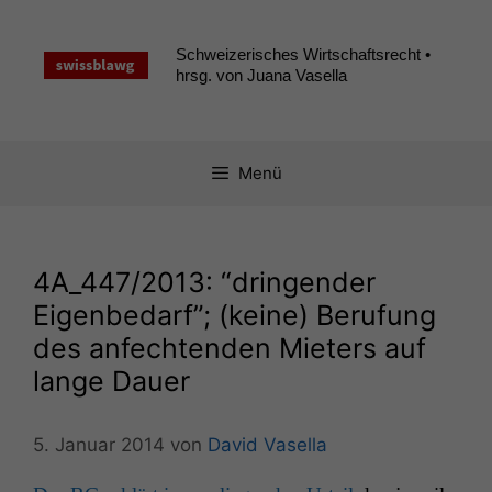
Zum
Inhalt
Schweizerisches Wirtschaftsrecht •
springen
hrsg. von Juana Vasella
Menü
4A_447
/2013: “dringender
Eigenbedarf”; (keine) Berufung
des anfechtenden Mieters auf
lange Dauer
5. Januar 2014
von
David Vasella