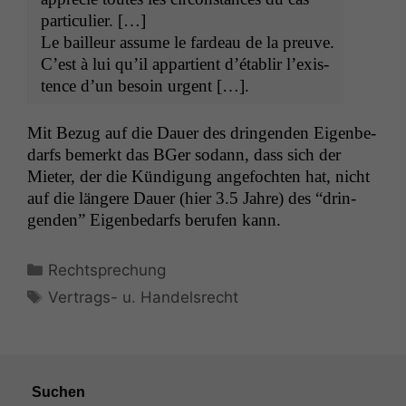
particulier. […]
Le bailleur assume le fardeau de la preuve.
C’est à lui qu’il appar­tient d’établir l’ex­is­
tence d’un besoin urgent […].
Mit Bezug auf die Dauer des drin­gen­den Eigenbe­
darfs bemerkt das BGer sodann, dass sich der
Mieter, der die Kündi­gung ange­focht­en hat, nicht
auf die län­gere Dauer (hier 3.5 Jahre) des “drin­
gen­den” Eigenbe­darfs berufen kann.
Kategorien
Rechtsprechung
Schlagwörter
Vertrags- u. Handelsrecht
Suchen