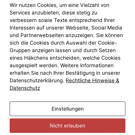
Teilungsklage
deaktivieren,
Wir nutzen Cookies, um eine Vielzahl von
kann die
Venezuela
Services anzubieten, diese stetig zu
Website nicht
VRK
verbessern sowie Texte entsprechend Ihrer
zu 100%
Wiederherstellungsanordnung
Interessen auf unserer Webseite, Social Media
funktionieren.
Zivilprozessordnung
und Partnerwebseiten anzuzeigen. Sie können
ZPO
sich die Cookies durch Auswahl der Cookie-
Zustellfiktion
Marketing
Gruppen anzeigen lassen und durch Setzen
Zuständigkeit
Wir speichern
Öffentliches Personalrecht
eines Häkchens entscheiden, welche Cookies
anonyme Daten ab,
Öffentlichkeitsprinzip
ausgespielt werden. Weitere Informationen
um interne
erhalten Sie nach Ihrer Bestätigung in unserer
marketingtechnische
Auswertungen
Datenschutzerklärung.
Rechtliche Hinweise &
durchführen zu
Datenschutz
können. Diese helfen
uns, unsere Website
zu verbessern.
anmelden
Einstellungen
Nicht erlauben