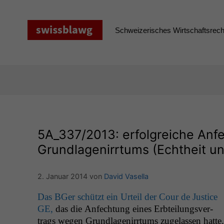
Zum
Inhalt
springen
Schweizerisches Wirtschaftsrecht
5A_337
/2013: erfolgreiche Anf
Grundlagenirrtums (Echtheit un
2. Januar 2014
von
David Vasella
Das BGer schützt ein Urteil der Cour de Jus­tice
GE
,
das die Anfech­tung eines Erbteilungsver­
trags wegen Grund­la­genir­rtums zuge­lassen hat­te.