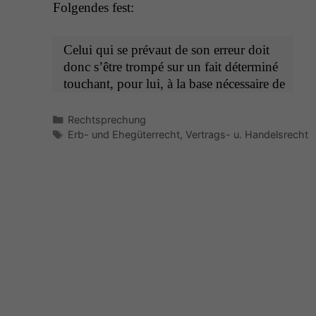
Fol­gen­des fest:
Celui qui se pré­vaut de son erreur doit
donc s’être trompé sur un fait déter­miné
touchant, pour lui, à la base néces­saire de
Kategorien
Rechtsprechung
Schlagwörter
Erb- und Ehegüterrecht
,
Vertrags- u. Handelsrecht