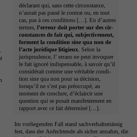
déclarant qui, sans cette cir­con­stance,
n’au­rait pas passé le con­trat ou, en tout
cas, pas à ces con­di­tions […]. En d’autres
ter­mes,
l’er­reur doit porter sur des cir­
con­stances de fait qui, sub­jec­tive­ment,
for­ment la con­di­tion sine qua non de
l’acte juridique litigieux
. Selon la
.
jurispru­dence, l’ errans ne peut invo­quer
t
le fait ignoré indis­pens­able, à savoir qu’il
con­sid­érait comme une véri­ta­ble con­di­
tion sine qua non pour sa déci­sion,
m
lorsqu’il ne s’est pas préoc­cupé, au
moment de con­clure, d’é­clair­cir une
ques­tion qui se posait man­i­feste­ment en
rap­port avec ce fait déterminé […].
Im vor­liegen­den Fall stand sachver­haltsmäs­sig
fest, dass der Anfech­t­ende als sich­er annahm, die