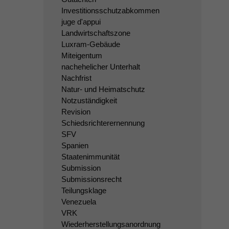
Investitionsschutzabkommen
juge d'appui
Landwirtschaftszone
Luxram-Gebäude
Miteigentum
nachehelicher Unterhalt
Nachfrist
Natur- und Heimatschutz
Notzuständigkeit
Revision
Schiedsrichterernennung
SFV
Spanien
Staatenimmunität
Submission
Submissionsrecht
Teilungsklage
Venezuela
VRK
Wiederherstellungsanordnung