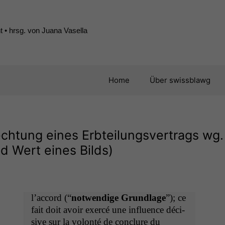
 • hrsg. von Juana Vasella
Home
Über swissblawg
echtung eines Erbteilungsvertrags wg.
d Wert eines Bilds)
l’ac­cord (“
notwendi­ge Grund­lage
”); ce
fait doit avoir exer­cé une influ­ence déci­
sive sur la volon­té de con­clure du