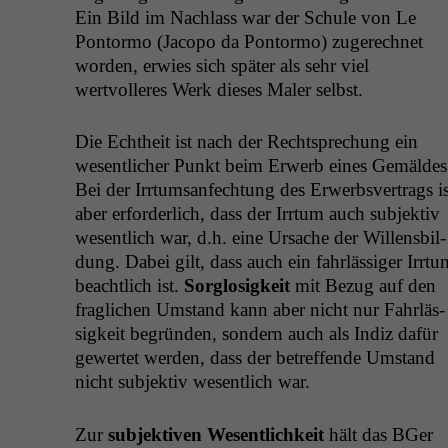
Ein Bild im Nach­lass war der Schule von Le
Pon­tor­mo (Jacopo da Pon­tor­mo) zugerech­net
wor­den, erwies sich später als sehr viel
wertvolleres Werk dieses Maler selbst.
Die Echtheit ist nach der Recht­sprechung ein
wesentlich­er Punkt beim Erwerb eines Gemäldes
Bei der Irrtum­san­fech­tung des Erwerb­sver­trags is
aber erforder­lich, dass der Irrtum auch sub­jek­tiv
wesentlich war, d.h. eine Ursache der Wil­lens­bil­
dung. Dabei gilt, dass auch ein fahrläs­siger Irrtu
beachtlich ist.
Sor­glosigkeit
mit Bezug auf den
fraglichen Umstand kann aber nicht nur Fahrläs­
sigkeit begrün­den, son­dern auch als Indiz dafür
gew­ertet wer­den, dass der betr­e­f­fende Umstand
nicht sub­jek­tiv wesentlich war.
Zur
sub­jek­tiv­en Wesentlichkeit
hält das BGer