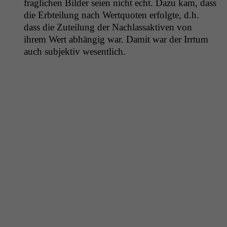
fraglichen Bilder seien nicht echt. Dazu kam, dass
die Erbteilung nach Wertquoten erfol­gte, d.h.
dass die Zuteilung der Nach­las­sak­tiv­en von
ihrem Wert abhängig war. Damit war der Irrtum
auch sub­jek­tiv wesentlich.