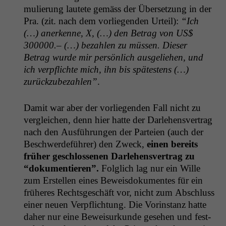
mulierung lautete gemäss der Über­set­zung in der
Pra. (zit. nach dem vor­liegen­den Urteil):
“Ich
(…) anerkenne, X, (…) den Betrag von
US
$
300000.– (…) bezahlen zu müssen. Dieser
Betrag wurde mir per­sön­lich aus­geliehen, und
ich verpflichte mich, ihn bis spätestens (…)
zurück­zubezahlen”
.
Damit war aber der vor­liegen­den Fall nicht zu
ver­gle­ichen, denn hier hat­te der Dar­lehensver­trag
nach den Aus­führun­gen der Parteien (auch der
Beschw­erde­führer) den Zweck,
einen bere­its
früher geschlosse­nen Dar­lehensver­trag zu
“doku­men­tieren”.
Fol­glich lag nur ein Wille
zum Erstellen eines Beweis­doku­mentes für ein
früheres Rechts­geschäft vor, nicht zum Abschluss
ein­er neuen Verpflich­tung. Die Vorin­stanz hat­te
daher nur eine Beweisurkunde gese­hen und fest­