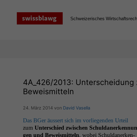
Zum
Inhalt
springen
Schweizerisches Wirtschaftsrecht
4A_426
/2013: Unterscheidung
Beweismitteln
24. März 2014
von
David Vasella
Das BGer äussert sich im vor­liegen­den Urteil
zum
Unter­schied zwis­chen Schul­dan­erken­nun
gen und Beweis­mit­teln
, wobei Schul­dan­erken­