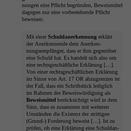
nun­gen eine Pflicht begrün­den, Beweis­mit­tel
dage­gen nur eine vorbeste­hende Pflicht
beweisen:
Mit ein­er
Schul­dan­erken­nung
erk­lärt
der Anerken­nende dem Anerken­
nungsempfänger, dass er ihm gegenüber
eine Schuld hat. Es han­delt sich also um
eine rechts­geschäftliche Erk­lärung […].
Von ein­er rechts­geschäftlichen Erk­lärung
im Sinne von Art. 17
OR
abzu­gren­zen ist
der Fall, dass ein Schrift­stück lediglich
im Rah­men der Beweiswürdi­gung als
Beweis­mit­tel
berück­sichtigt wird in dem
Sinn, dass es zusam­men mit weit­eren
Umstän­den die Exis­tenz der strit­ti­gen
(Grund-) Forderung beweist […]. Ist zu
prüfen, ob eine Erk­lärung eine Schul­dan­