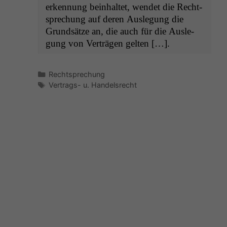
erken­nung bein­hal­tet, wen­det die Recht­
sprechung auf deren Ausle­gung die
Grund­sätze an, die auch für die Ausle­
gung von Verträ­gen gelten […].
Kategorien
Rechtsprechung
Schlagwörter
Vertrags- u. Handelsrecht