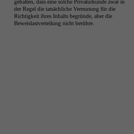
ge­hal­ten, dass eine solche Pri­vaturkunde zwar in
der Regel die tat­säch­liche Ver­mu­tung für die
Richtigkeit ihres Inhalts begründe, aber die
Beweis­lastverteilung nicht berühre.