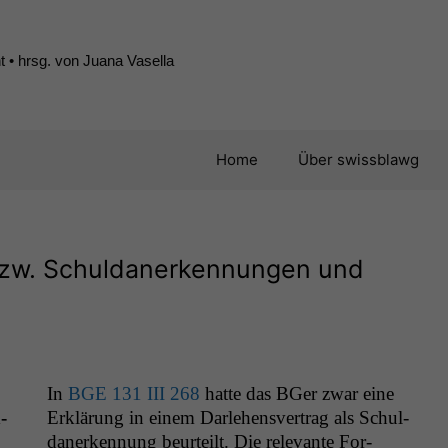
 • hrsg. von Juana Vasella
Home
Über swissblawg
 zw. Schuldanerkennungen und
In
BGE
131
III
268
hat­te das BGer zwar eine
­
Erk­lärung in einem Dar­lehensver­trag als Schul­
dan­erken­nung beurteilt. Die rel­e­vante For­