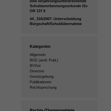
eine verjährungsunterbrechende
Schuldanerkennungsurkunde iSv
OR
137
II
4A_316
/2007: Unterscheidung
Bürgschaft/Schuldübernahme
Kategorien
Allgemein
BGE
(amtl. Publ.)
BVGer
Diverses
Gesetzgebung
Publikationen
Rechtsprechung
Rechts-/Themengebiete