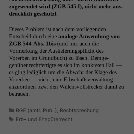
zugewen­det wird (
ZGB
545 I), nicht mehr aus­
drück­lich geschützt
.
Dieses Prob­lem ist nach dem vor­liegen­den
Entscheid durch eine
analoge Anwen­dung von
ZGB
544 Abs. 1bis
(und hier auch die
Vormerkung der Aus­liefer­ungspflicht des
Vorerben im Grund­buch) zu lösen. Demge­
genüber recht­fer­tigte es sich im konkreten Fall —
es ging lediglich um die Abwehr der Klage des
Vorerben — nicht, eine Erb­schaftsver­wal­tung
anzuord­nen bzw. den Wil­lensvoll­streck­er damit zu
betrauen.
Kategorien
BGE (amtl. Publ.)
,
Rechtsprechung
Schlagwörter
Erb- und Ehegüterrecht