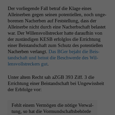
Der vor­liegende Fall betraf die Klage eines
Alleiner­ben gegen seinen poten­tiellen, noch unge­
bore­nen Nacher­ben auf Fest­stel­lung, dass der
Alleinerbe nicht durch eine Nacherb­schaft belastet
war. Der Wil­lensvoll­streck­er hat­te daraufhin von
der zuständi­gen
KESB
erfol­g­los die Errich­tung
ein­er Bei­s­tand­schaft zum Schutz des poten­tiellen
Nacher­ben ver­langt.
Das BGer bejaht die Bei­s­
tand­schaft und heisst die Beschw­erde des Wil­
lensvoll­streck­ers gut
.
Unter altem Recht sah aZGB 393 Ziff. 3 die
Errich­tung ein­er Bei­s­tand­schaft bei Ungewis­sheit
der Erb­folge vor:
Fehlt einem Vermögen die nötige Ver­wal­
tung, so hat die Vormundschaftsbehörde