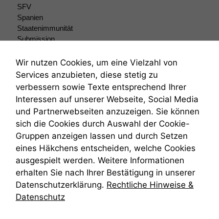
SFV
Wir speichern
anonyme Daten ab,
Spanien
um interne
Staatenimmunität
marketingtechnische
Submission
Auswertungen
Submissionsrecht
durchführen zu
Teilungsklage
Wir nutzen Cookies, um eine Vielzahl von
können. Diese helfen
Venezuela
Services anzubieten, diese stetig zu
uns, unsere Website
VRK
zu verbessern.
verbessern sowie Texte entsprechend Ihrer
Wiederherstellungsanordnung
Interessen auf unserer Webseite, Social Media
Zivilprozessordnung
und Partnerwebseiten anzuzeigen. Sie können
ZPO
sich die Cookies durch Auswahl der Cookie-
Zustellfiktion
Gruppen anzeigen lassen und durch Setzen
Zuständigkeit
Öffentliches Personalrecht
eines Häkchens entscheiden, welche Cookies
Öffentlichkeitsprinzip
ausgespielt werden. Weitere Informationen
erhalten Sie nach Ihrer Bestätigung in unserer
Datenschutzerklärung.
Rechtliche Hinweise &
Datenschutz