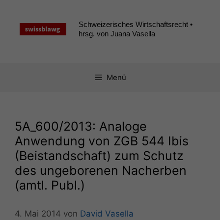
Zum
Inhalt
Schweizerisches Wirtschaftsrecht •
springen
hrsg. von Juana Vasella
Menü
5A_600
/2013: Analoge
Anwendung von
ZGB
544 Ibis
(Beistandschaft) zum Schutz
des ungeborenen Nacherben
(amtl. Publ.)
4. Mai 2014
von
David Vasella