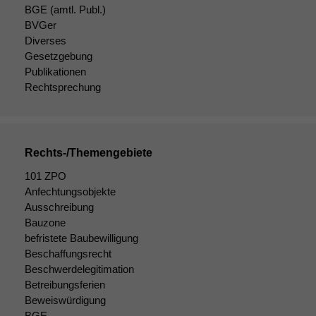
BGE
(amtl. Publ.)
BVGer
Diverses
Gesetzgebung
Notwendige
Publikationen
Cookies
Diese
Rechtsprechung
Cookies sind
nicht
optional, es
braucht sie,
Rechts-/Themengebiete
damit die
Website
101 ZPO
korrekt
Anfechtungsobjekte
angezeigt
Ausschreibung
werden kann.
Bauzone
befristete Baubewilligung
Beschaffungsrecht
Statistiken
Beschwerdelegitimation
Um unsere
Betreibungsferien
Website zu
Beweiswürdigung
verbessern,
BGE