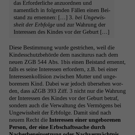
das Erforder­liche anzuord­nen und
namentlich in fol­gen­den Fällen einen Bei­
s­tand zu ernen­nen: […] 3.
bei Ungewis­
sheit der Erb­folge
und zur Wahrung der
Inter­essen des Kindes vor der Geburt […]
Diese Bes­tim­mung wurde gestrichen, weil die
Kindess­chutzbe­hörde dem nasc­i­tu­rus nach dem
neuen
ZGB
544 Abs. 1bis einen Bei­s­tand ernen­nt,
falls es seine Inter­essen erfordern, z.B. bei ein­er
Inter­essenkol­li­sion zwis­chen Mut­ter und unge­
boren­em Kind. Dabei war jedoch überse­hen wor­
den, dass aZGB 393 Ziff. 3 nicht nur die Wahrung
der Inter­essen des Kindes vor der Geburt betraf,
son­dern auch die Ver­wal­tung des Ver­mö­gens bei
Ungewis­sheit der Erb­folge. Damit sind nach
neuem Recht die
Inter­essen ein­er unge­bore­nen
Per­son, der eine Erb­schaftssache durch
Nacher­benein­set­zung oder Nachver­mächt­nis