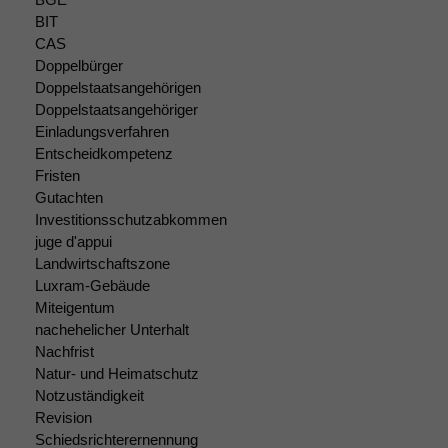
zeichnen
BIT
wir
CAS
anonyme
statistische
Doppelbürger
Daten auf.
Doppelstaatsangehörigen
Doppelstaatsangehöriger
Einladungsverfahren
Funktionalität
Entscheidkompetenz
Einige
Fristen
Funktionen auf
Gutachten
dieser Website
Investitionsschutzabkommen
sind optional.
juge d'appui
Wenn Sie
Landwirtschaftszone
diese Option
Luxram-Gebäude
deaktivieren,
Miteigentum
kann die
nachehelicher Unterhalt
Website nicht
Nachfrist
zu 100%
funktionieren.
Natur- und Heimatschutz
Notzuständigkeit
Revision
Schiedsrichterernennung
Marketing