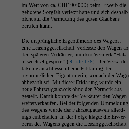
im Wert von ca.
CHF
90’000) beim Erwerb die
gebotene Sorgfalt ver­let­zt hat­te und sich deshalb
nicht auf die Ver­mu­tung des guten Glaubens
berufen kann.
Die ursprüngliche Eigen­tümerin des Wagens,
eine Leas­ingge­sellschaft, ver­leaste den Wagen an
den späteren Verkäufer, mit dem Ver­merk “Hal­
ter­wech­sel ges­per­rt” (
eCode 178
). Der Verkäufer
fälschte anschliessend eine Erk­lärung der
ursprünglichen Eigen­tümerin, wonach der Wage
abbezahlt sei. Mit dieser Erk­lärung wurde ein
neue Fahrzeu­gausweis ohne den Ver­merk aus­
gestellt. Damit kon­nte der Verkäufer den Wagen
weit­er­verkaufen. Bei der fol­gen­den Ummel­dung
des Wagens wurde der Fahrzeu­gausweis allerd­
ings ein­be­hal­ten. In der Folge klagte die Erwer­
berin des Wagens gegen die Leas­ingge­sellschaft