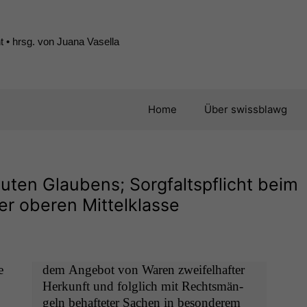
 • hrsg. von Juana Vasella
Home
Über swissblawg
uten Glaubens; Sorgfaltspflicht beim
r oberen Mittelklasse
e
dem Ange­bot von Waren zweifel­hafter
Herkun­ft und fol­glich mit Rechtsmän­
geln behafteter Sachen in beson­derem