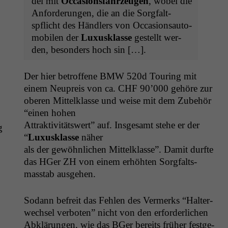
del mit
Occa­sions­fahrzeu­gen
, wobei die
Anforderun­gen, die an die Sorgfalt­
spflicht des Händlers von Occa­sion­sauto­
mo­bilen der
Luxu­sklasse
gestellt wer­
den, beson­ders hoch sin […].
Der hier betrof­fene
BMW
520d Tour­ing mit
einem Neupreis von ca.
CHF
90’000 gehöre zur
oberen Mit­telk­lasse und weise mit dem Zube­hör
“einen hohen
Attrak­tiv­itätswert” auf. Ins­ge­samt ste­he er der
g
“
Luxu­sklasse
näher
als der gewöhn­lichen Mit­telk­lasse”. Damit durfte
das HGer
ZH
von einem erhöht­en Sorgfalts­
masstab ausgehen.
Sodann befre­it das Fehlen des Ver­merks “Hal­ter­
wech­sel ver­boten” nicht von den erforder­lichen
Abklärun­gen, wie das BGer bere­its früher fest­ge­