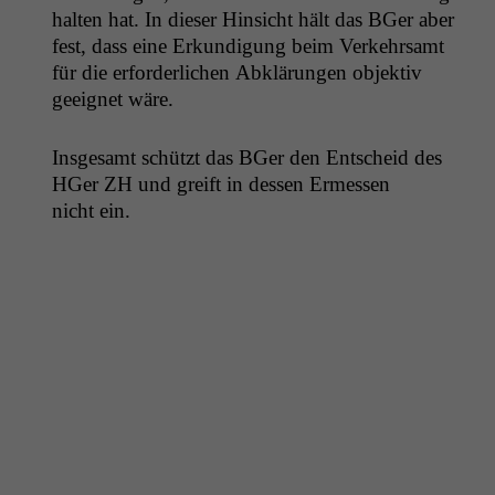
hal­ten hat. In dieser Hin­sicht hält das BGer aber
fest, dass eine Erkundi­gung beim Verkehrsamt
für die erforder­lichen Abklärun­gen objektiv
geeignet wäre.
Ins­ge­samt schützt das BGer den Entscheid des
HGer
ZH
und greift in dessen Ermessen
nicht ein.