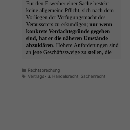
Für den Erwer­ber ein­er Sache beste­ht
keine all­ge­meine Pflicht, sich nach dem
Vor­liegen der Ver­fü­gungs­macht des
Veräusser­ers zu erkundi­gen;
nur wenn
konkrete Ver­dachts­gründe gegeben
sind, hat er die näheren Umstände
abzuk­lären
. Höhere Anforderun­gen sind
an jene Geschäft­szweige zu stellen, die
Kategorien
Rechtsprechung
Schlagwörter
Vertrags- u. Handelsrecht
,
Sachenrecht