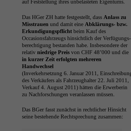
auf Fest­stel­lung ihres unbe­lasteten Eigentums.
Das HGer
ZH
hat­te fest­gestellt, dass
Anlass zu
Mis­strauen
und damit eine
Abklärungs- bzw.
Erkundi­gungspflicht
beim Kauf des
Occa­sions­fahrzeugs hin­sichtlich der Ver­fü­gungs­
berech­ti­gung bestanden habe. Ins­beson­dere der
rel­a­tiv
niedrige Preis
von
CHF
48’000 und die
in kurz­er Zeit erfol­gten mehreren
Handwechsel
(Inverkehrset­zung 6. Jan­u­ar 2011, Ein­schrei­bun
des Verkäufers als Fahrzeughal­ter 22. Juli 2011,
Verkauf 4. August 2011) hät­ten die Erwer­berin
zu Nach­forschun­gen ver­an­lassen müssen.
Das BGer fasst zunächst in rechtlich­er Hin­sicht
seine beste­hende Recht­sprechung zusammen: