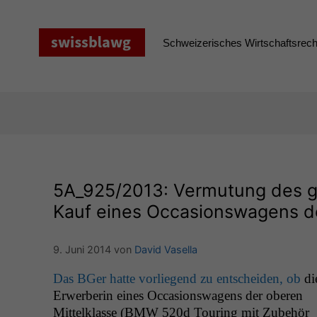
Zum
Inhalt
springen
Schweizerisches Wirtschaftsrecht
5A_925
/2013: Vermutung des g
Kauf eines Occasionswagens de
9. Juni 2014
von
David Vasella
Das BGer hat­te vor­liegend zu entschei­den, ob
di
Erwer­berin eines Occa­sion­swa­gens der oberen
Mit­telk­lasse (
BMW
520d Tour­ing mit Zube­hör