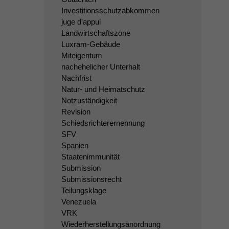
Investitionsschutzabkommen
juge d'appui
Landwirtschaftszone
Luxram-Gebäude
Miteigentum
nachehelicher Unterhalt
Nachfrist
Natur- und Heimatschutz
Notzuständigkeit
Revision
Schiedsrichterernennung
SFV
Spanien
Staatenimmunität
Submission
Submissionsrecht
Teilungsklage
Venezuela
VRK
Wiederherstellungsanordnung