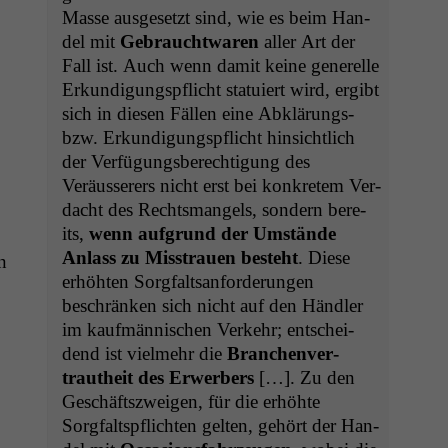
Masse aus­ge­set­zt sind, wie es beim Han­
del mit
Gebraucht­waren
aller Art der
Fall ist. Auch wenn damit keine generelle
Erkundi­gungspflicht sta­tu­iert wird, ergibt
sich in diesen Fällen eine Abklärungs-
bzw. Erkundi­gungspflicht hin­sichtlich
der Ver­fü­gungs­berech­ti­gung des
Veräusser­ers nicht erst bei konkretem Ver­
dacht des Rechts­man­gels, son­dern bere­
its,
wenn auf­grund der Umstände
Anlass zu Mis­strauen beste­ht
. Diese
n
erhöht­en Sorgfalt­san­forderun­gen
beschränken sich nicht auf den Händler
im kaufmän­nis­chen Verkehr; entschei­
dend ist vielmehr die
Branchen­ver­
trautheit des Erwer­bers
[…]. Zu den
Geschäft­szweigen, für die erhöhte
Sorgfalt­spflicht­en gel­ten, gehört der Han­