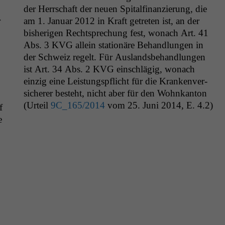
der Herrschaft der neuen Spi­tal­fi­nanzierung, die
r
am 1. Jan­u­ar 2012 in Kraft getreten ist, an der
bish­eri­gen Recht­sprechung fest, wonach Art. 41
Abs. 3
KVG
allein sta­tionäre Behand­lun­gen in
der Schweiz regelt. Für Aus­lands­be­hand­lun­gen
ist Art. 34 Abs. 2
KVG
ein­schlägig, wonach
einzig eine Leis­tungspflicht für die Kranken­ver­
sicher­er beste­ht, nicht aber für den Wohnkan­ton
(Urteil
9C_165
/2014
vom 25. Juni 2014, E. 4.2)
f
e