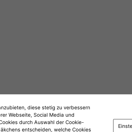
angezeigt
werden kann.
Statistiken
Um unsere
Website zu
verbessern,
zeichnen
wir
anonyme
statistische
Daten auf.
Funktionalität
Einige
anzubieten, diese stetig zu verbessern
Funktionen auf
dieser Website
erer Webseite, Social Media und
sind optional.
 Cookies durch Auswahl der Cookie-
Wenn Sie
Einst
Häkchens entscheiden, welche Cookies
diese Option