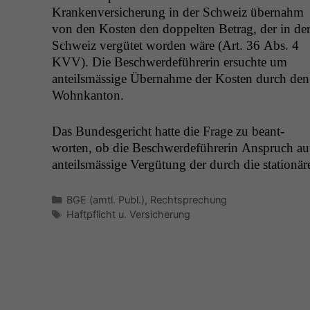
Kranken­ver­sicherung in der Schweiz über­nahm
von den Kosten den dop­pel­ten Betrag, der in de
Schweiz vergütet wor­den wäre (Art. 36 Abs. 4
KVV
). Die Beschw­erde­führerin ersuchte um
anteilsmäs­sige Über­nahme der Kosten durch den
Wohnkanton.
Das Bun­des­gericht hat­te die Frage zu beant­
worten, ob die Beschw­erde­führerin Anspruch au
anteilsmäs­sige Vergü­tung der durch die sta­tionär
Kategorien
BGE (amtl. Publ.)
,
Rechtsprechung
Schlagwörter
Haftpflicht u. Versicherung