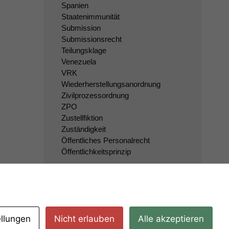
Spanien
Staatenimmunität
Submission
Submissionsrecht
Teilungsklage
Venezuela
VRK
Wiederherstellungsanordnung
Zivilprozessordnung
ZPO
Zustellfiktion
Zuständigkeit
Öffentliches Personalrecht
Öffentlichkeitsprinzip
ellungen
Nicht erlauben
Alle akzeptieren