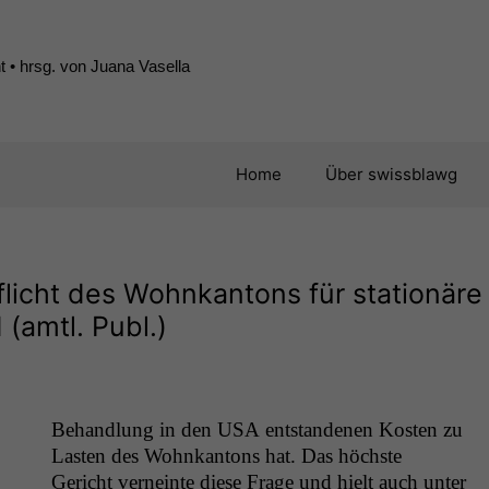
 • hrsg. von Juana Vasella
Home
Über swissblawg
flicht des Wohnkantons für stationäre
(amtl. Publ.)
Behand­lung in den
USA
ent­stande­nen Kosten zu
Las­ten des Wohnkan­tons hat. Das höch­ste
Gericht verneinte diese Frage und hielt auch unter