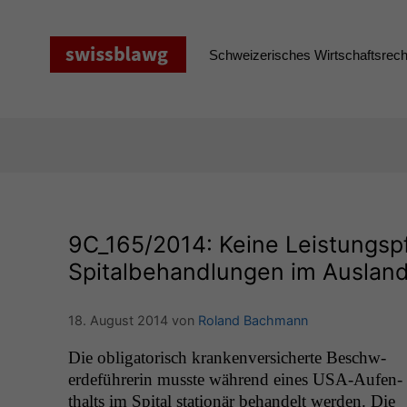
Zum
Inhalt
springen
Schweizerisches Wirtschaftsrecht
9C_165
/2014: Keine Leistungsp
Spitalbehandlungen im Ausland 
18. August 2014
von
Roland Bachmann
Die oblig­a­torisch kranken­ver­sicherte Beschw­
erde­führerin musste während eines USA-Aufen­
thalts im Spi­tal sta­tionär behan­delt wer­den. Die