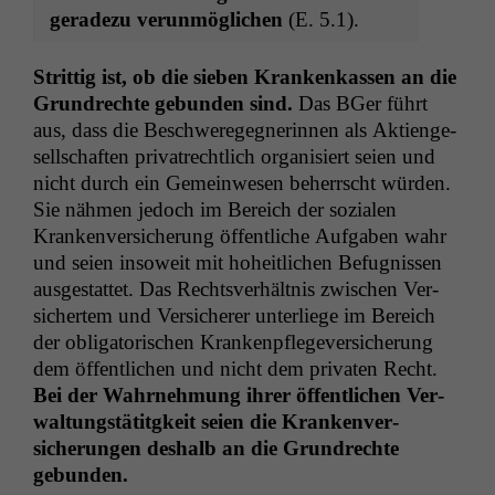
ger­adezu verun­möglichen
(E. 5.1).
Strit­tig ist, ob die sieben Krankenkassen an die
Grun­drechte gebun­den sind.
Das BGer führt
aus, dass die Beschw­eregeg­ner­in­nen als Aktienge­
sellschaften pri­va­trechtlich organ­isiert seien und
nicht durch ein Gemein­we­sen beherrscht wür­den.
Sie näh­men jedoch im Bere­ich der sozialen
Kranken­ver­sicherung öffentliche Auf­gaben wahr
und seien insoweit mit hoheitlichen Befug­nis­sen
aus­ges­tat­tet. Das Rechtsver­hält­nis zwis­chen Ver­
sichertem und Ver­sicher­er unter­liege im Bere­ich
der oblig­a­torischen Krankenpflegev­er­sicherung
dem öffentlichen und nicht dem pri­vat­en Recht.
Bei der Wahrnehmung ihrer öffentlichen Ver­
wal­tungstätit­gkeit seien die Kranken­ver­
sicherun­gen deshalb an die Grun­drechte
gebunden.