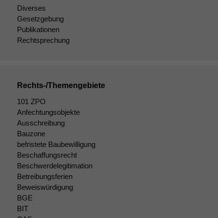
Wenn Sie
Diverses
diese Option
Gesetzgebung
deaktivieren,
Publikationen
kann die
Rechtsprechung
Website nicht
zu 100%
funktionieren.
Rechts-/Themengebiete
Marketing
101 ZPO
Wir speichern
Anfechtungsobjekte
anonyme Daten ab,
Ausschreibung
um interne
Bauzone
marketingtechnische
befristete Baubewilligung
Auswertungen
durchführen zu
Beschaffungsrecht
können. Diese helfen
Beschwerdelegitimation
uns, unsere Website
Betreibungsferien
zu verbessern.
Beweiswürdigung
BGE
BIT