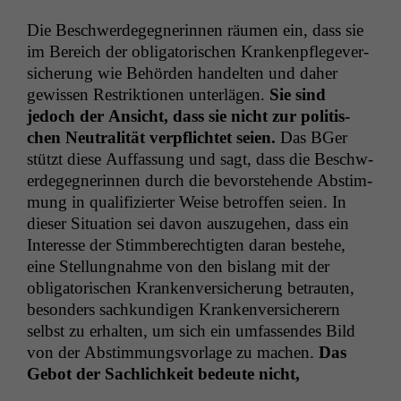
Die Beschw­erdegeg­ner­in­nen räu­men ein, dass sie
im Bere­ich der oblig­a­torischen Krankenpflegev­er­
sicherung wie Behör­den han­del­ten und daher
gewis­sen Restrik­tio­nen unter­lä­gen.
Sie sind
jedoch der Ansicht, dass sie nicht zur poli­tis­
chen Neu­tral­ität verpflichtet seien.
Das BGer
stützt diese Auf­fas­sung und sagt, dass die Beschw­
erdegeg­ner­in­nen durch die bevorste­hende Abstim­
mung in qual­i­fiziert­er Weise betrof­fen seien. In
dieser Sit­u­a­tion sei davon auszuge­hen, dass ein
Inter­esse der Stimm­berechtigten daran beste­he,
eine Stel­lung­nahme von den bis­lang mit der
oblig­a­torischen Kranken­ver­sicherung betraut­en,
beson­ders sachkundi­gen Kranken­ver­sicher­ern
selb­st zu erhal­ten, um sich ein umfassendes Bild
von der Abstim­mungsvor­lage zu machen.
Das
Gebot der Sach­lichkeit bedeute nicht,