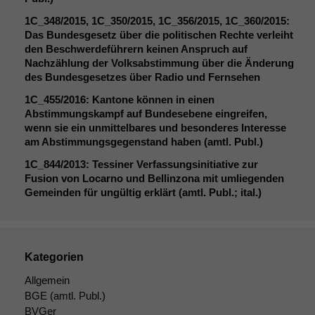
Website
korrekt
1C_348
/2015,
1C_350
/2015,
1C_356
/2015,
1C_360
/2015:
angezeigt
Das Bundesgesetz über die politischen Rechte verleiht
werden kann.
den Beschwerdeführern keinen Anspruch auf
Nachzählung der Volksabstimmung über die Änderung
des Bundesgesetzes über Radio und Fernsehen
Statistiken
1C_455
/2016: Kantone können in einen
Um unsere
Abstimmungskampf auf Bundesebene eingreifen,
Website zu
wenn sie ein unmittelbares und besonderes Interesse
verbessern,
am Abstimmungsgegenstand haben (amtl. Publ.)
zeichnen
wir
1C_844
/2013: Tessiner Verfassungsinitiative zur
anonyme
Fusion von Locarno und Bellinzona mit umliegenden
statistische
Gemeinden für ungültig erklärt (amtl. Publ.; ital.)
Daten auf.
Funktionalität
Kategorien
Einige
Funktionen auf
Allgemein
dieser Website
BGE
(amtl. Publ.)
sind optional.
BVGer