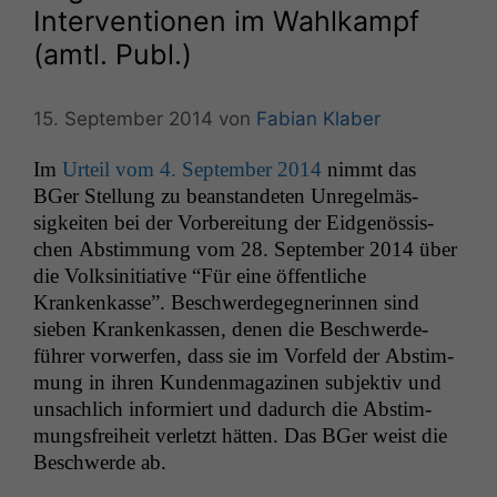
Interventionen im Wahlkampf
(amtl. Publ.)
15. September 2014
von
Fabian Klaber
Im
Urteil vom 4. Sep­tem­ber 2014
nimmt das
BGer Stel­lung zu bean­stande­ten Unregelmäs­
sigkeit­en bei der Vor­bere­itung der Eid­genös­sis­
chen Abstim­mung vom 28. Sep­tem­ber 2014 über
die Volksini­tia­tive “Für eine öffentliche
Krankenkasse”. Beschw­erdegeg­ner­in­nen sind
sieben Krankenkassen, denen die Beschw­erde­
führer vor­w­er­fen, dass sie im Vor­feld der Abstim­
mung in ihren Kun­den­magazi­nen sub­jek­tiv und
unsach­lich informiert und dadurch die Abstim­
mungs­frei­heit ver­let­zt hät­ten. Das BGer weist die
Beschw­erde ab.