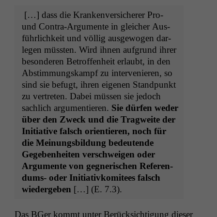
[…] dass die Kranken­ver­sicher­er Pro-
und Con­tra-Argu­mente in gle­ich­er Aus­
führlichkeit und völ­lig aus­ge­wogen dar­
legen müssten. Wird ihnen auf­grund ihrer
beson­deren Betrof­fen­heit erlaubt, in den
Abstim­mungskampf zu inter­ve­nieren, so
sind sie befugt, ihren eige­nen Stand­punkt
zu vertreten. Dabei müssen sie jedoch
sach­lich argu­men­tieren.
Sie dür­fen wed­er
über den Zweck und die Trag­weite der
Ini­tia­tive falsch ori­en­tieren, noch für
die Mei­n­ungs­bil­dung bedeu­tende
Gegeben­heit­en ver­schweigen oder
Argu­mente von geg­ner­ischen Ref­er­en­
dums- oder Ini­tia­tivkomi­tees falsch
wiedergeben
[…] (E. 7.3).
Das BGer kommt unter Berück­sich­ti­gung dieser