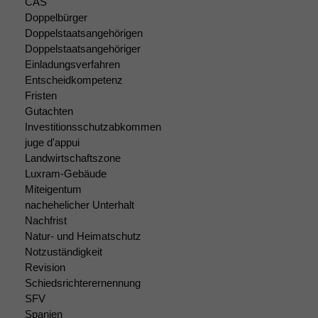
CAS
Doppelbürger
Doppelstaatsangehörigen
Doppelstaatsangehöriger
Einladungsverfahren
Entscheidkompetenz
Fristen
Gutachten
Investitionsschutzabkommen
juge d'appui
Landwirtschaftszone
Luxram-Gebäude
Miteigentum
nachehelicher Unterhalt
Nachfrist
Natur- und Heimatschutz
Notzuständigkeit
Revision
Schiedsrichterernennung
SFV
Spanien