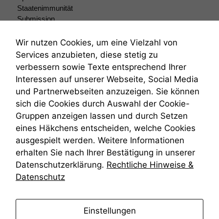
Staatenimmunität
Submission
Submissionsrecht
Teilungsklage
Wir nutzen Cookies, um eine Vielzahl von
Venezuela
Services anzubieten, diese stetig zu
VRK
verbessern sowie Texte entsprechend Ihrer
Wiederherstellungsanordnung
Interessen auf unserer Webseite, Social Media
Zivilprozessordnung
und Partnerwebseiten anzuzeigen. Sie können
ZPO
sich die Cookies durch Auswahl der Cookie-
Zustellfiktion
Gruppen anzeigen lassen und durch Setzen
Zuständigkeit
Öffentliches Personalrecht
eines Häkchens entscheiden, welche Cookies
Öffentlichkeitsprinzip
ausgespielt werden. Weitere Informationen
erhalten Sie nach Ihrer Bestätigung in unserer
Datenschutzerklärung.
Rechtliche Hinweise &
Datenschutz
anmelden
Einstellungen