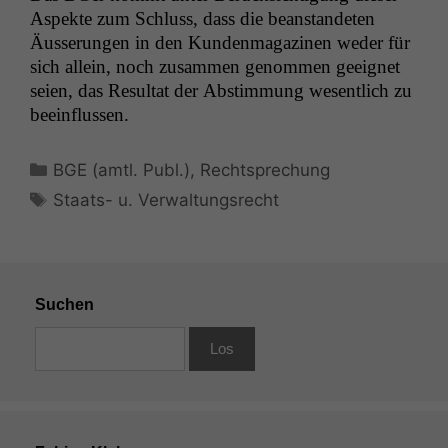
Aspek­te zum Schluss, dass die bean­stande­ten
Äusserun­gen in den Kun­den­magazi­nen wed­er für
sich allein, noch zusam­men genom­men geeignet
seien, das Resul­tat der Abstim­mung wesentlich zu
beeinflussen.
Kategorien
BGE (amtl. Publ.)
,
Rechtsprechung
Schlagwörter
Staats- u. Verwaltungsrecht
Suchen