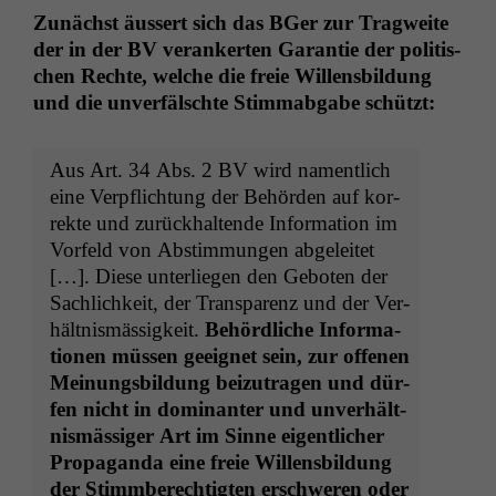
Zunächst äussert sich das BGer zur Trag­weite
der in der
BV
ver­ankerten Garantie der poli­tis­
chen Rechte, welche die freie Wil­lens­bil­dung
und die unver­fälschte Stim­ma­b­gabe schützt:
Aus Art. 34 Abs. 2
BV
wird namentlich
eine Verpflich­tung der Behör­den auf kor­
rek­te und zurück­hal­tende Infor­ma­tion im
Vor­feld von Abstim­mungen abgeleit­et
[…]. Diese unter­liegen den Geboten der
Sach­lichkeit, der Trans­parenz und der Ver­
hält­nis­mäs­sigkeit.
Behördliche Infor­ma­
tio­nen müssen geeignet sein, zur offe­nen
Mei­n­ungs­bil­dung beizu­tra­gen und dür­
fen nicht in dom­i­nan­ter und unver­hält­
nis­mäs­siger Art im Sinne eigentlich­er
Pro­pa­gan­da eine freie Wil­lens­bil­dung
der Stimm­berechtigten erschw­eren oder