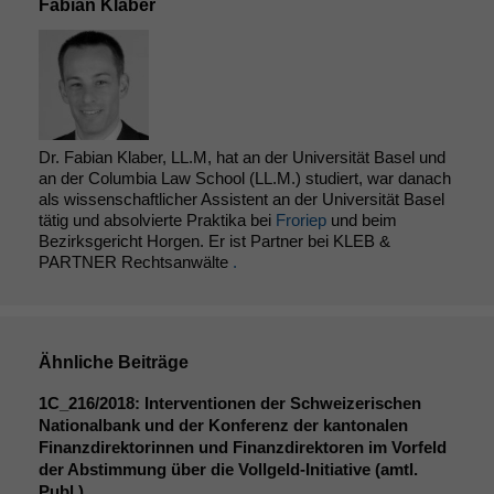
Fabian Klaber
Dr. Fabian Klaber, LL.M, hat an der Universität Basel und
an der Columbia Law School (LL.M.) studiert, war danach
als wissenschaftlicher Assistent an der Universität Basel
tätig und absolvierte Praktika bei
Froriep
und beim
Bezirksgericht Horgen. Er ist Partner bei KLEB &
PARTNER Rechtsanwälte
.
Notwendige
Cookies
Diese
Ähnliche Beiträge
Cookies sind
1C_216
/2018: Interventionen der Schweizerischen
nicht
Nationalbank und der Konferenz der kantonalen
optional, es
Finanzdirektorinnen und Finanzdirektoren im Vorfeld
braucht sie,
der Abstimmung über die Vollgeld-Initiative (amtl.
damit die
Publ.)