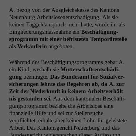
A. bezog von der Aus­gle­ich­skasse des Kan­tons
Neuen­burg Arbeit­slose­nentschädi­gung. Als sie
keinen Taggel­danspruch mehr hat­te, wurde ihr als
Eingliederungs­mass­nahme ein
Beschäf­ti­gung­
spro­gramm mit ein­er befris­teten Tem­porärstelle
als Verkäuferin
angeboten.
Während des Beschäf­ti­gung­spro­gramms gebar A.
ein Kind, weshalb sie
Mut­ter­schaft­sentschädi­
gung
beantragte.
Das Bun­de­samt für Sozialver­
sicherun­gen lehnte das Begehren ab, da A. zur
Zeit der Niederkun­ft in keinem Arbeitsver­hält­
nis ges­tanden sei.
Aus dem kan­tonalen Beschäf­ti­
gung­spro­gramm beziehe die Arbeit­slose eine
finanzielle Hil­fe und sei zur Stel­len­suche
verpflichtet, erhalte aber keinen Lohn für geleis­tete
Arbeit. Das Kan­ton­s­gericht Neuen­burg und das
Bun­des­gericht wider­sprachen dieser Auf­fas­sung