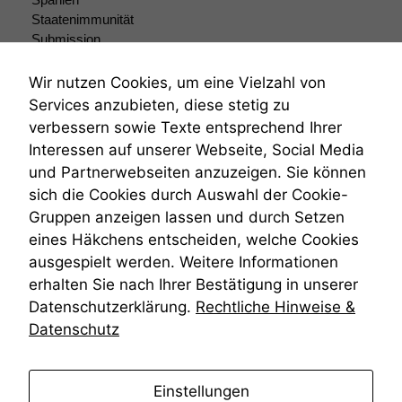
anonyme Daten ab,
Staatenimmunität
um interne
Submission
marketingtechnische
Submissionsrecht
Auswertungen
Teilungsklage
Wir nutzen Cookies, um eine Vielzahl von
durchführen zu
Venezuela
Services anzubieten, diese stetig zu
können. Diese helfen
VRK
uns, unsere Website
verbessern sowie Texte entsprechend Ihrer
Wiederherstellungsanordnung
zu verbessern.
Interessen auf unserer Webseite, Social Media
Zivilprozessordnung
und Partnerwebseiten anzuzeigen. Sie können
ZPO
sich die Cookies durch Auswahl der Cookie-
Zustellfiktion
Gruppen anzeigen lassen und durch Setzen
Zuständigkeit
Öffentliches Personalrecht
eines Häkchens entscheiden, welche Cookies
Öffentlichkeitsprinzip
ausgespielt werden. Weitere Informationen
erhalten Sie nach Ihrer Bestätigung in unserer
Datenschutzerklärung.
Rechtliche Hinweise &
Datenschutz
anmelden
Einstellungen