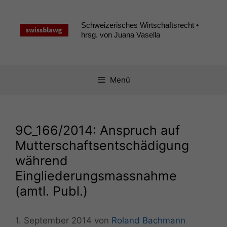
Zum
Inhalt
Schweizerisches Wirtschaftsrecht •
springen
hrsg. von Juana Vasella
Menü
9C_166
/2014: Anspruch auf
Mutterschaftsentschädigung
während
Eingliederungsmassnahme
(amtl. Publ.)
1. September 2014
von
Roland Bachmann