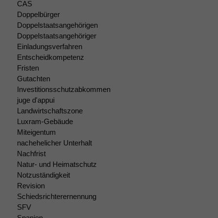
wir
CAS
anonyme
Doppelbürger
statistische
Doppelstaatsangehörigen
Daten auf.
Doppelstaatsangehöriger
Einladungsverfahren
Entscheidkompetenz
Funktionalität
Fristen
Einige
Gutachten
Funktionen auf
Investitionsschutzabkommen
dieser Website
juge d'appui
sind optional.
Landwirtschaftszone
Wenn Sie
Luxram-Gebäude
diese Option
Miteigentum
deaktivieren,
nachehelicher Unterhalt
kann die
Nachfrist
Website nicht
zu 100%
Natur- und Heimatschutz
funktionieren.
Notzuständigkeit
Revision
Schiedsrichterernennung
Marketing
SFV
Wir speichern
Spanien