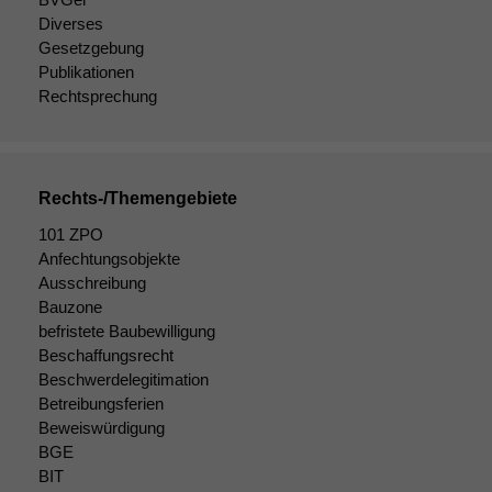
Diverses
Gesetzgebung
Notwendige
Publikationen
Cookies
Rechtsprechung
Diese
Cookies sind
nicht
optional, es
Rechts-/Themengebiete
braucht sie,
damit die
101 ZPO
Website
Anfechtungsobjekte
korrekt
Ausschreibung
angezeigt
Bauzone
werden kann.
befristete Baubewilligung
Beschaffungsrecht
Beschwerdelegitimation
Statistiken
Betreibungsferien
Um unsere
Beweiswürdigung
Website zu
BGE
verbessern,
BIT
zeichnen