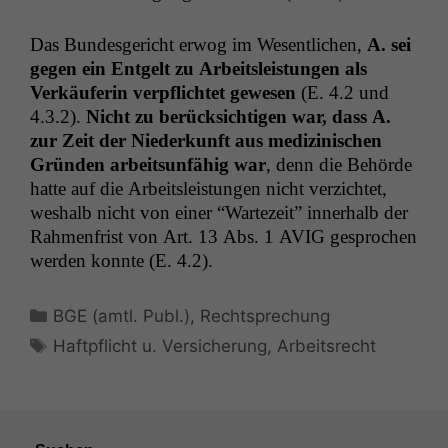
Das Bun­des­gericht erwog im Wesentlichen,
A. sei
gegen ein Ent­gelt zu Arbeit­sleis­tun­gen als
Verkäuferin verpflichtet gewe­sen
(E. 4.2 und
4.3.2).
Nicht zu berück­sichti­gen war, dass A.
zur Zeit der Niederkun­ft aus medi­zinis­chen
Grün­den arbeit­sun­fähig war
, denn die Behörde
hat­te auf die Arbeit­sleis­tun­gen nicht verzichtet,
weshalb nicht von ein­er “Wartezeit” inner­halb der
Rah­men­frist von Art. 13 Abs. 1
AVIG
gesprochen
wer­den kon­nte (E. 4.2).
Kategorien
BGE (amtl. Publ.)
,
Rechtsprechung
Schlagwörter
Haftpflicht u. Versicherung
,
Arbeitsrecht