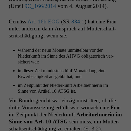
(Urteil
9C_166
/2014
vom 4. August 2014).
Gemäss
Art. 16b
EOG
(
SR
834.1
) hat eine Frau
unter anderem dann Anspruch auf Mut­ter­schaft­
sentschädi­gung, wenn sie:
während der neun Monate unmit­tel­bar vor der
Niederkun­ft im Sinne des
AHVG
oblig­a­torisch ver­
sichert war;
in dieser Zeit min­destens fünf Monate lang eine
Erwerb­stätigkeit aus­geübt hat; und
im Zeit­punkt der Niederkun­ft Arbeit­nehmerin im
Sinne von Artikel 10
ATSG
ist.
Vor Bun­des­gericht war einzig umstrit­ten, ob die
dritte Voraus­set­zung erfüllt war, wonach eine Frau
im Zeit­punkt der Niederkun­ft
Arbeit­nehmerin im
Sinne von Art. 10
ATSG
sein muss, um Mut­ter­
schaft­sentschädi­gung zu erhal­ten (E. 3.2).