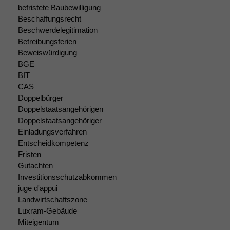
nicht
befristete Baubewilligung
optional, es
Beschaffungsrecht
braucht sie,
Beschwerdelegitimation
damit die
Betreibungsferien
Website
korrekt
Beweiswürdigung
angezeigt
BGE
werden kann.
BIT
CAS
Doppelbürger
Statistiken
Doppelstaatsangehörigen
Um unsere
Doppelstaatsangehöriger
Website zu
Einladungsverfahren
verbessern,
Entscheidkompetenz
zeichnen
Fristen
wir
Gutachten
anonyme
Investitionsschutzabkommen
statistische
juge d'appui
Daten auf.
Landwirtschaftszone
Luxram-Gebäude
Miteigentum
Funktionalität