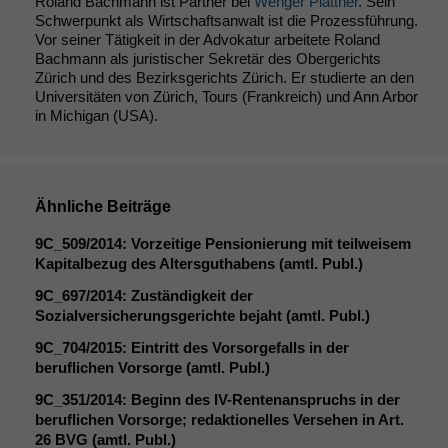
Roland Bachmann ist Partner bei
Wenger Plattner
. Sein
Schwerpunkt als Wirtschaftsanwalt ist die Prozessführung.
Vor seiner Tätigkeit in der Advokatur arbeitete Roland
Bachmann als juristischer Sekretär des Obergerichts
Zürich und des Bezirksgerichts Zürich. Er studierte an den
Universitäten von Zürich, Tours (Frankreich) und Ann Arbor
in Michigan (USA).
Ähnliche Beiträge
9C_509
/2014: Vorzeitige Pensionierung mit teilweisem
Kapitalbezug des Altersguthabens (amtl. Publ.)
9C_697
/2014: Zuständigkeit der
Sozialversicherungsgerichte bejaht (amtl. Publ.)
9C_704
/2015: Eintritt des Vorsorgefalls in der
beruflichen Vorsorge (amtl. Publ.)
9C_351
/2014: Beginn des IV-Rentenanspruchs in der
beruflichen Vorsorge; redaktionelles Versehen in Art.
26
BVG
(amtl. Publ.)