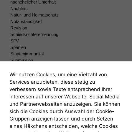
nachehelicher Unterhalt
Einige
Nachfrist
Funktionen auf
Natur- und Heimatschutz
dieser Website
sind optional.
Notzuständigkeit
Wenn Sie
Revision
diese Option
Schiedsrichterernennung
deaktivieren,
SFV
kann die
Spanien
Website nicht
Staatenimmunität
zu 100%
Submission
funktionieren.
Submissionsrecht
Teilungsklage
Wir nutzen Cookies, um eine Vielzahl von
Venezuela
Services anzubieten, diese stetig zu
Marketing
VRK
Wir speichern
verbessern sowie Texte entsprechend Ihrer
Wiederherstellungsanordnung
anonyme Daten ab,
Interessen auf unserer Webseite, Social Media
Zivilprozessordnung
um interne
und Partnerwebseiten anzuzeigen. Sie können
ZPO
marketingtechnische
sich die Cookies durch Auswahl der Cookie-
Zustellfiktion
Auswertungen
durchführen zu
Gruppen anzeigen lassen und durch Setzen
Zuständigkeit
können. Diese helfen
Öffentliches Personalrecht
eines Häkchens entscheiden, welche Cookies
uns, unsere Website
Öffentlichkeitsprinzip