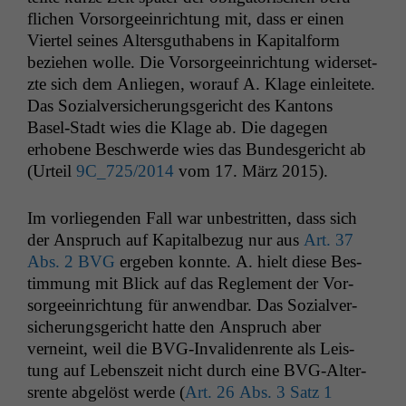
flichen Vor­sorgeein­rich­tung mit, dass er einen
Vier­tel seines Altersguthabens in Kap­i­tal­form
beziehen wolle. Die Vor­sorgeein­rich­tung wider­set­
zte sich dem Anliegen, worauf A. Klage ein­leit­ete.
Das Sozialver­sicherungs­gericht des Kan­tons
Basel-Stadt wies die Klage ab. Die dage­gen
erhobene Beschw­erde wies das Bun­des­gericht ab
(Urteil
9C_725
/2014
vom 17. März 2015).
Im vor­liegen­den Fall war unbe­strit­ten, dass sich
der Anspruch auf Kap­i­tal­bezug nur aus
Art. 37
Abs. 2
BVG
ergeben kon­nte. A. hielt diese Bes­
tim­mung mit Blick auf das Regle­ment der Vor­
sorgeein­rich­tung für anwend­bar. Das Sozialver­
sicherungs­gericht hat­te den Anspruch aber
verneint, weil die BVG-Invali­den­rente als Leis­
tung auf Leben­szeit nicht durch eine BVG-Alter­
srente abgelöst werde (
Art. 26 Abs. 3 Satz 1