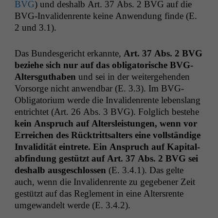
BVG
) und deshalb Art. 37 Abs. 2
BVG
auf die
BVG-Invali­den­rente keine Anwen­dung finde (E.
2 und 3.1).
Das Bun­des­gericht erkan­nte,
Art. 37 Abs. 2
BVG
beziehe sich nur auf das oblig­a­torische BVG-
Altersguthaben
und sei in der weit­erge­hen­den
Vor­sorge nicht anwend­bar (E. 3.3). Im BVG-
Oblig­a­to­ri­um werde die Invali­den­rente lebenslang
entrichtet (Art. 26 Abs. 3
BVG
). Fol­glich beste­he
kein Anspruch auf Alter­sleis­tun­gen, wenn vor
Erre­ichen des Rück­trittsalters eine voll­ständi­ge
Inva­lid­ität ein­trete. Ein Anspruch auf Kap­i­ta­l­
abfind­ung gestützt auf Art. 37 Abs. 2
BVG
sei
deshalb aus­geschlossen
(E. 3.4.1). Das gelte
auch, wenn die Invali­den­rente zu gegeben­er Zeit
gestützt auf das Regle­ment in eine Alter­srente
umge­wan­delt werde (E. 3.4.2).