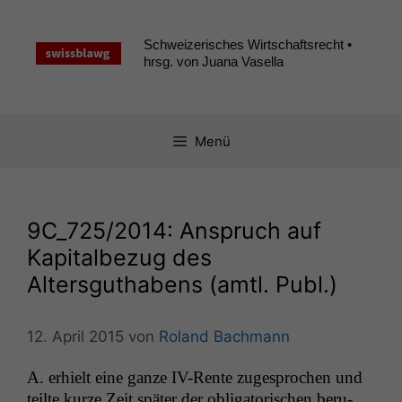
Zum
Inhalt
Schweizerisches Wirtschaftsrecht •
springen
hrsg. von Juana Vasella
Menü
9C_725
/2014: Anspruch auf
Kapitalbezug des
Altersguthabens (amtl. Publ.)
12. April 2015
von
Roland Bachmann
A. erhielt eine ganze IV-Rente zuge­sprochen und
teilte kurze Zeit später der oblig­a­torischen beru­