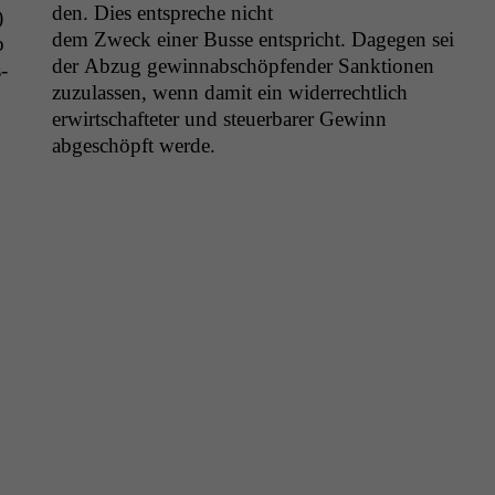
den. Dies entspreche nicht
)
dem Zweck ein­er Busse entspricht. Dage­gen sei
b
der Abzug gewinnab­schöpfend­er Sank­tio­nen
­
zuzu­lassen, wenn damit ein wider­rechtlich
erwirtschafteter und steuer­bar­er Gewinn
abgeschöpft werde.