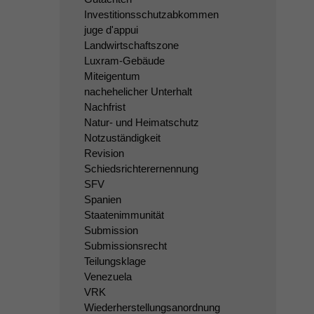
Investitionsschutzabkommen
juge d'appui
Landwirtschaftszone
Luxram-Gebäude
Miteigentum
nachehelicher Unterhalt
Nachfrist
Natur- und Heimatschutz
Notzuständigkeit
Revision
Schiedsrichterernennung
SFV
Spanien
Staatenimmunität
Submission
Submissionsrecht
Teilungsklage
Venezuela
VRK
Wiederherstellungsanordnung