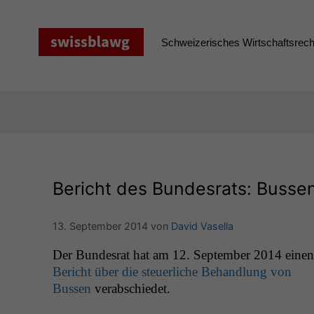
Zum
Inhalt
springen
Schweizerisches Wirtschaftsrecht
Bericht des Bundesrats: Bussen
13. September 2014
von
David Vasella
Der Bun­desrat hat am 12. Sep­tem­ber 2014 einen
Bericht über die steuer­liche Behand­lung von
Bussen
verabschiedet.