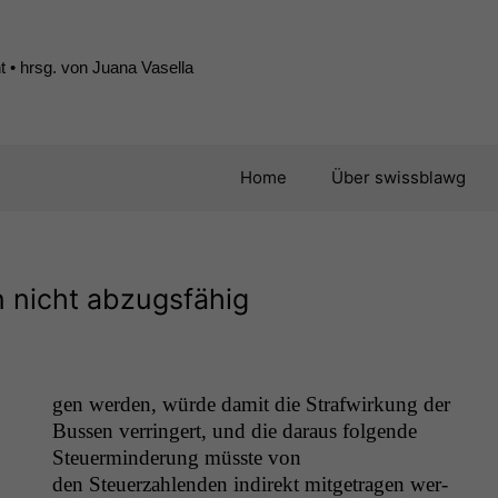
 • hrsg. von Juana Vasella
Home
Über swissblawg
 nicht abzugsfähig
gen wer­den, würde damit die Strafwirkung der
Bussen ver­ringert, und die daraus fol­gende
Steuer­min­derung müsste von
den Steuerzahlen­den indi­rekt mit­ge­tra­gen wer­