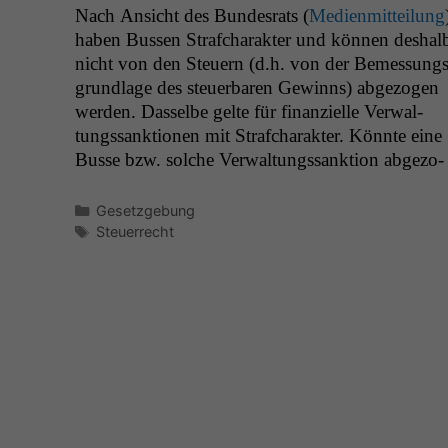
Nach Ansicht des Bun­desrats (
Medi­en­mit­teilung
haben Bussen Strafcharak­ter und kön­nen deshal
nicht von den Steuern (d.h. von der Bemes­sungs
grund­lage des steuer­baren Gewinns) abge­zo­gen
wer­den. Das­selbe gelte für finanzielle Ver­wal­
tungssank­tio­nen mit Strafcharak­ter. Kön­nte eine
Busse bzw. solche Ver­wal­tungssank­tion abge­zo­
Kategorien
Gesetzgebung
Schlagwörter
Steuerrecht