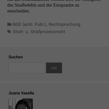
des Straf­be­fehls und der Ein­sprache zu
entscheiden.
Kategorien
BGE (amtl. Publ.)
,
Rechtsprechung
Schlagwörter
Straf- u. Strafprozessrecht
Suchen
Juana Vasella