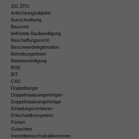
101 ZPO
Funktionalität
Anfechtungsobjekte
Einige
Ausschreibung
Funktionen auf
Bauzone
dieser Website
befristete Baubewilligung
sind optional.
Beschaffungsrecht
Wenn Sie
Beschwerdelegitimation
diese Option
Betreibungsferien
deaktivieren,
Beweiswürdigung
kann die
BGE
Website nicht
zu 100%
BIT
funktionieren.
CAS
Doppelbürger
Doppelstaatsangehörigen
Marketing
Doppelstaatsangehöriger
Wir speichern
Einladungsverfahren
anonyme Daten ab,
Entscheidkompetenz
um interne
Fristen
marketingtechnische
Gutachten
Auswertungen
Investitionsschutzabkommen