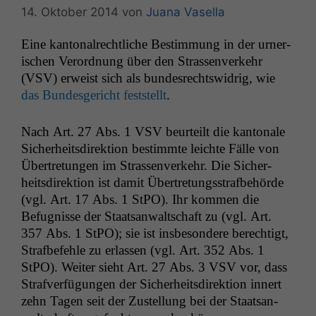
14. Oktober 2014
von
Juana Vasella
Eine kan­ton­al­rechtliche Bes­tim­mung in der urner­
ischen Verord­nung über den Strassen­verkehr
(
VSV
) erweist sich als bun­desrechtswidrig, wie
das Bun­des­gericht fest­stellt
.
Nach Art. 27 Abs. 1
VSV
beurteilt die kan­tonale
Sicher­heits­di­rek­tion bes­timmte leichte Fälle von
Übertre­tun­gen im Strassen­verkehr. Die Sicher­
heits­di­rek­tion ist damit Übertre­tungsstraf­be­hörde
(vgl. Art. 17 Abs. 1 StPO). Ihr kom­men die
Befug­nisse der Staat­san­waltschaft zu (vgl. Art.
357 Abs. 1 StPO); sie ist ins­beson­dere berechtigt,
Straf­be­fehle zu erlassen (vgl. Art. 352 Abs. 1
StPO). Weit­er sieht Art. 27 Abs. 3
VSV
vor, dass
Strafver­fü­gun­gen der Sicher­heits­di­rek­tion innert
zehn Tagen seit der Zustel­lung bei der Staat­san­