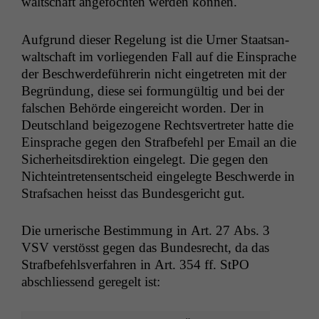
waltschaft ange­focht­en wer­den können.
Auf­grund dieser Regelung ist die Urn­er Staat­san­
waltschaft im vor­liegen­den Fall auf die Ein­sprache
der Beschw­erde­führerin nicht einge­treten mit der
Begrün­dung, diese sei for­mungültig und bei der
falschen Behörde ein­gere­icht wor­den. Der in
Deutsch­land beige­zo­gene Rechtsvertreter hat­te die
Ein­sprache gegen den Straf­be­fehl per Email an die
Sicher­heits­di­rek­tion ein­gelegt. Die gegen den
Nichtein­tretensentscheid ein­gelegte Beschw­erde in
Straf­sachen heisst das Bun­des­gericht gut.
Die urner­ische Bes­tim­mung in Art. 27 Abs. 3
VSV
ver­stösst gegen das Bun­desrecht, da das
Straf­be­fehlsver­fahren in Art. 354 ff. StPO
abschliessend geregelt ist: