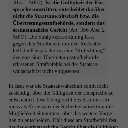
Abs. 1 StPO).
Ist die Gültigkeit der Ein­
sprache umstrit­ten, entschei­det darüber
nicht die Staat­san­waltschaft bzw. die
Übertre­tungsstraf­be­hörde, son­dern das
erstin­stan­zliche Gericht
(Art. 356 Abs. 2
StPO). Die Straf­prozes­sor­d­nung lässt
gegen den Straf­be­fehl nur den Rechts­be­
helf der Ein­sprache zu; eine “Anfech­tung”
des von ein­er Übertre­tungsstraf­be­hörde
erlasse­nen Straf­be­fehls bei der Staat­san­
waltschaft ist nicht vorgesehen.
In casu war die Staat­san­waltschaft somit nicht
zuständig, über die Gültigkeit der Ein­sprache zu
entschei­den. Das Oberg­ericht des Kan­tons Uri
muss als Vorin­stanz der Sicher­heits­di­rek­tion die
Möglichkeit ein­räu­men, über das weit­ere Vorge­
hen zu entschei­den. Hält diese am Straf­be­fehl fest,
hat das erstin­stan­zliche Gericht über die Gültigkeit