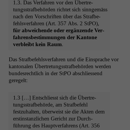
1.3. Das Ver­fahren vor den Übertre­
tungsstraf­be­hör­den richtet sich sin­ngemäss
nach den Vorschriften über das Straf­be­
fehlsver­fahren (Art. 357 Abs. 2 StPO),
für abwe­ichende oder ergänzende Ver­
fahrens­bes­tim­mungen der Kan­tone
verbleibt kein Raum
.
Das Straf­be­fehlsver­fahren und die Ein­sprache vor
kan­tonalen Übertre­tungsstraf­be­hör­den wer­den
bun­desrechtlich in der StPO abschliessend
geregelt:
1.3 […] Entschliesst sich die Übertre­
tungsstraf­be­hörde, am Straf­be­fehl
festzuhal­ten, über­weist sie die Akten dem
erstin­stan­zlichen Gericht zur Durch­
führung des Hauptver­fahrens (Art. 356