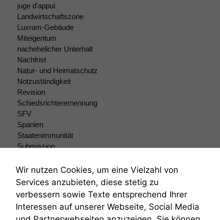
durchführen zu
juge d'appui
können. Diese helfen
Landwirtschaftszone
uns, unsere Website
Luxram-Gebäude
zu verbessern.
Miteigentum
nachehelicher Unterhalt
Nachfrist
Natur- und Heimatschutz
Notzuständigkeit
Revision
Schiedsrichterernennung
SFV
Spanien
Staatenimmunität
Submission
Submissionsrecht
Teilungsklage
Wir nutzen Cookies, um eine Vielzahl von
Venezuela
Services anzubieten, diese stetig zu
VRK
verbessern sowie Texte entsprechend Ihrer
Wiederherstellungsanordnung
Interessen auf unserer Webseite, Social Media
Zivilprozessordnung
und Partnerwebseiten anzuzeigen. Sie können