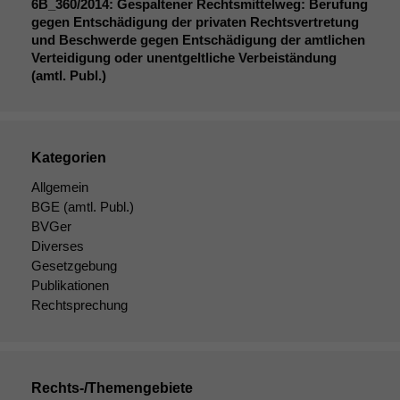
6B_360
/2014: Gespaltener Rechtsmittelweg: Berufung
Diese
gegen Entschädigung der privaten Rechtsvertretung
Cookies sind
und Beschwerde gegen Entschädigung der amtlichen
nicht
Verteidigung oder unentgeltliche Verbeiständung
optional, es
(amtl. Publ.)
braucht sie,
damit die
Website
korrekt
angezeigt
Kategorien
werden kann.
Allgemein
BGE
(amtl. Publ.)
BVGer
Statistiken
Diverses
Um unsere
Website zu
Gesetzgebung
verbessern,
Publikationen
zeichnen
Rechtsprechung
wir
anonyme
statistische
Daten auf.
Rechts-/Themengebiete