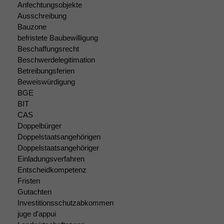
Anfechtungsobjekte
Funktionalität
Ausschreibung
Einige
Bauzone
Funktionen auf
befristete Baubewilligung
dieser Website
Beschaffungsrecht
sind optional.
Beschwerdelegitimation
Wenn Sie
Betreibungsferien
diese Option
deaktivieren,
Beweiswürdigung
kann die
BGE
Website nicht
BIT
zu 100%
CAS
funktionieren.
Doppelbürger
Doppelstaatsangehörigen
Doppelstaatsangehöriger
Marketing
Einladungsverfahren
Wir speichern
Entscheidkompetenz
anonyme Daten ab,
Fristen
um interne
Gutachten
marketingtechnische
Investitionsschutzabkommen
Auswertungen
juge d'appui
durchführen zu