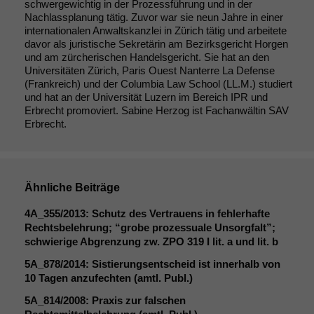
schwergewichtig in der Prozessführung und in der
Nachlassplanung tätig. Zuvor war sie neun Jahre in einer
internationalen Anwaltskanzlei in Zürich tätig und arbeitete
davor als juristische Sekretärin am Bezirksgericht Horgen
und am zürcherischen Handelsgericht. Sie hat an den
Universitäten Zürich, Paris Ouest Nanterre La Defense
(Frankreich) und der Columbia Law School (LL.M.) studiert
und hat an der Universität Luzern im Bereich IPR und
Erbrecht promoviert. Sabine Herzog ist Fachanwältin SAV
Erbrecht.
Ähnliche Beiträge
4A_355
/2013: Schutz des Vertrauens in fehlerhafte
Rechtsbelehrung; “grobe prozessuale Unsorgfalt”;
schwierige Abgrenzung zw.
ZPO
319 I lit. a und lit. b
5A_878
/2014: Sistierungsentscheid ist innerhalb von
10 Tagen anzufechten (amtl. Publ.)
Notwendige
Cookies
5A_814
/2008: Praxis zur falschen
Diese