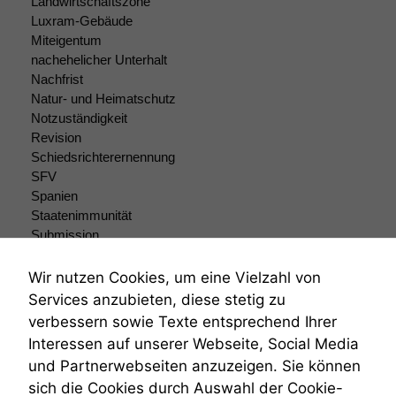
Landwirtschaftszone
können. Diese helfen
uns, unsere Website
Luxram-Gebäude
zu verbessern.
Miteigentum
nachehelicher Unterhalt
Nachfrist
Natur- und Heimatschutz
Notzuständigkeit
Revision
Schiedsrichterernennung
SFV
Spanien
Staatenimmunität
Submission
Submissionsrecht
Teilungsklage
Wir nutzen Cookies, um eine Vielzahl von
Venezuela
Services anzubieten, diese stetig zu
VRK
verbessern sowie Texte entsprechend Ihrer
Wiederherstellungsanordnung
Interessen auf unserer Webseite, Social Media
Zivilprozessordnung
und Partnerwebseiten anzuzeigen. Sie können
ZPO
sich die Cookies durch Auswahl der Cookie-
Zustellfiktion