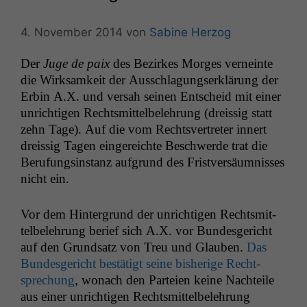
4. November 2014
von
Sabine Herzog
Der
Juge de paix
des Bezirkes Morges verneinte
die Wirk­samkeit der Auss­chla­gungserk­lärung der
Erbin A.X. und ver­sah seinen Entscheid mit ein­er
unrichti­gen Rechtsmit­tel­belehrung (dreis­sig statt
zehn Tage). Auf die vom Rechtsvertreter innert
dreis­sig Tagen ein­gere­ichte Beschw­erde trat die
Beru­fungsin­stanz auf­grund des Fristver­säum­niss­es
nicht ein.
Vor dem Hin­ter­grund der unrichti­gen Rechtsmit­
tel­belehrung berief sich A.X. vor Bun­des­gericht
auf den Grund­satz von Treu und Glauben.
Das
Bun­des­gericht bestätigt seine bish­erige Recht­
sprechung
, wonach den Parteien keine Nachteile
aus ein­er unrichti­gen Rechtsmit­tel­belehrung