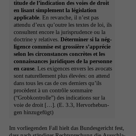
ti­tude de l’indi­ca­tion des voies de droit
en lisant sim­ple­ment la lég­is­la­tion
applic­a­ble
. En revanche, il n’est pas
atten­du d’eux qu’outre les textes de loi, ils
con­sul­tent encore la jurispru­dence ou la
doc­trine y rel­a­tives.
Déter­min­er si la nég­
li­gence com­mise est grossière s’ap­pré­cie
selon les cir­con­stances con­crètes et les
con­nais­sances juridiques de la per­son­ne
en cause
. Les exi­gences envers les avo­cats
sont naturelle­ment plus élevées: on attend
dans tous les cas de ces derniers qu’ils
procè­dent à un con­trôle som­maire
(“Grobkon­trolle”) des indi­ca­tions sur la
voie de droit […]. (E. 3.3, Her­vorhe­bun­
gen hinzugefügt)
Im vor­liegen­den Fall hielt das Bun­des­gericht fest,
dass nach ständi­ger Recht­sprechung die Auss­chla­