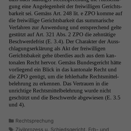
gung eine Angele­gen­heit der frei­willi­gen Gerichts­
barkeit sei. Gemäss Art. 248 lit. e
ZPO
komme auf
die frei­willige Gerichts­barkeit das sum­marische
Ver­fahren zur Anwen­dung und entsprechend gelte
gestützt auf Art. 321 Abs. 2
ZPO
die zehn­tätige
Beschw­erde­frist (E. 3.4). Der Charak­ter der Auss­
chla­gungserk­lärung als Akt der frei­willi­gen
Gerichts­bakeit gehe überdies auch aus dem kan­
tonalen Recht her­vor. Gemäss Bun­des­gericht hätte
vor­liegend ein Blick in das kan­tonale Recht und
die
ZPO
genügt, um die fehler­hafte Rechtsmit­tel­
belehrung zu erken­nen. Das Ver­trauen in die
unrichtige Rechtsmit­tel­belehrung wurde nicht
geschützt und die Beschw­erde abgewiesen (E. 3.5
und 4).
Kategorien
Rechtsprechung
Schlagwörter
Zivilprozess u. Schiedsgericht
,
Erb- und