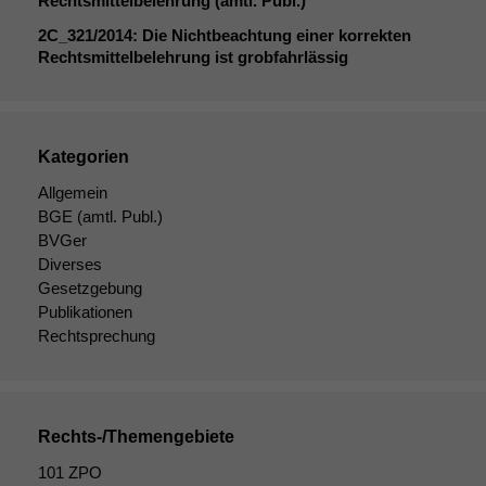
Rechtsmittelbelehrung (amtl. Publ.)
Cookies sind
nicht
2C_321
/2014: Die Nichtbeachtung einer korrekten
optional, es
Rechtsmittelbelehrung ist grobfahrlässig
braucht sie,
damit die
Website
korrekt
Kategorien
angezeigt
werden kann.
Allgemein
BGE
(amtl. Publ.)
BVGer
Statistiken
Diverses
Um unsere
Gesetzgebung
Website zu
Publikationen
verbessern,
Rechtsprechung
zeichnen
wir
anonyme
statistische
Daten auf.
Rechts-/Themengebiete
101 ZPO