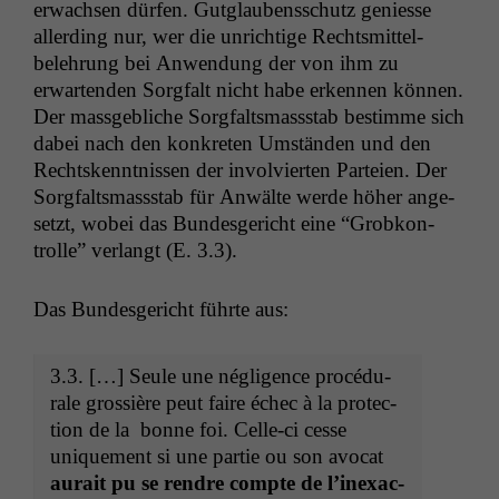
erwach­sen dür­fen. Gut­glaubenss­chutz geniesse
allerd­ing nur, wer die unrichtige Rechtsmit­tel­
belehrung bei Anwen­dung der von ihm zu
erwartenden Sorgfalt nicht habe erken­nen kön­nen.
Der mass­ge­bliche Sorgfalts­massstab bes­timme sich
dabei nach den konkreten Umstän­den und den
Rechtsken­nt­nis­sen der involvierten Parteien. Der
Sorgfalts­massstab für Anwälte werde höher ange­
set­zt, wobei das Bun­des­gericht eine “Grobkon­
trolle” ver­langt (E. 3.3).
Das Bun­des­gericht führte aus:
3.3. […] Seule une nég­li­gence procé­du­
rale grossière peut faire échec à la pro­tec­
tion de la bonne foi. Celle-ci cesse
unique­ment si une par­tie ou son avo­cat
aurait pu se ren­dre compte de l’inex­ac­