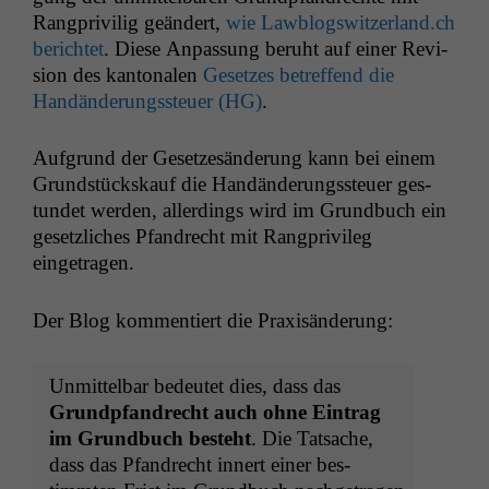
Rang­priv­ilig geän­dert,
wie Lawblogswitzerland.ch
berichtet
. Diese Anpas­sung beruht auf ein­er Revi­
sion des kan­tonalen
Geset­zes betr­e­f­fend die
Handän­derungss­teuer (
HG
)
.
Auf­grund der Geset­zesän­derung kann bei einem
Grund­stück­skauf die Handän­derungss­teuer ges­
tun­det wer­den, allerd­ings wird im Grund­buch ein
geset­zlich­es Pfan­drecht mit Rang­priv­i­leg
eingetragen.
Der Blog kom­men­tiert die Praxisänderung:
Unmit­tel­bar bedeutet dies, dass das
Grundp­fan­drecht auch ohne Ein­trag
im Grund­buch beste­ht
. Die Tat­sache,
dass das Pfan­drecht innert ein­er bes­