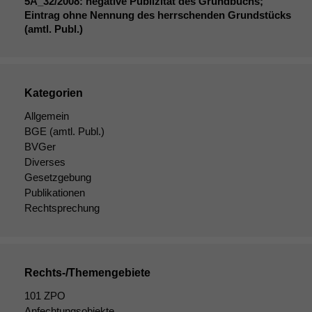
5A_32
/2008: negative Publizität des Grundbuchs;
Eintrag ohne Nennung des herrschenden Grundstücks
(amtl. Publ.)
Kategorien
Allgemein
BGE
(amtl. Publ.)
BVGer
Diverses
Gesetzgebung
Publikationen
Rechtsprechung
Rechts-/Themengebiete
Notwendige
Cookies
101 ZPO
Diese
Anfechtungsobjekte