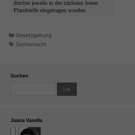
drechte jew­eils in der näch­sten freien
Pfand­stelle einge­tra­gen wurden.
Kategorien
Gesetzgebung
Schlagwörter
Sachenrecht
Suchen
Juana Vasella