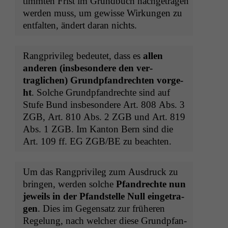
timmten Frist im Grund­buch nachge­tra­gen
wer­den muss, um gewisse Wirkun­gen zu
ent­fal­ten, ändert daran nichts.
Rang­priv­i­leg bedeutet, dass es
allen
anderen (ins­beson­dere den ver­
traglichen) Grundp­fan­drecht­en vorge­
ht
. Solche Grundp­fan­drechte sind auf
Stufe Bund ins­beson­dere Art. 808 Abs. 3
ZGB
, Art. 810 Abs. 2
ZGB
und Art. 819
Abs. 1
ZGB
. Im Kan­ton Bern sind die
Art. 109 ff.
EG
ZGB
/
BE
zu beachten.
Um das Rang­priv­i­leg zum Aus­druck zu
brin­gen, wer­den solche
Pfan­drechte nun
jew­eils in der Pfand­stelle Null einge­tra­
gen
. Dies im Gegen­satz zur früheren
Regelung, nach welch­er diese Grundp­fan­