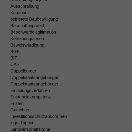
Cookies sind
Ausschreibung
nicht
Bauzone
optional, es
befristete Baubewilligung
braucht sie,
Beschaffungsrecht
damit die
Website
Beschwerdelegitimation
korrekt
Betreibungsferien
angezeigt
Beweiswürdigung
werden kann.
BGE
BIT
CAS
Statistiken
Doppelbürger
Um unsere
Doppelstaatsangehörigen
Website zu
Doppelstaatsangehöriger
verbessern,
Einladungsverfahren
zeichnen
Entscheidkompetenz
wir
Fristen
anonyme
Gutachten
statistische
Investitionsschutzabkommen
Daten auf.
juge d'appui
Landwirtschaftszone