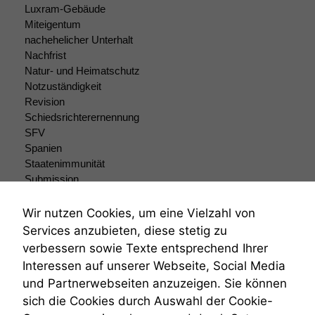
Luxram-Gebäude
Funktionalität
Miteigentum
Einige
nachehelicher Unterhalt
Funktionen auf
dieser Website
Nachfrist
sind optional.
Natur- und Heimatschutz
Wenn Sie
Notzuständigkeit
diese Option
Revision
deaktivieren,
Schiedsrichterernennung
kann die
SFV
Website nicht
Spanien
zu 100%
Staatenimmunität
funktionieren.
Submission
Submissionsrecht
Teilungsklage
Wir nutzen Cookies, um eine Vielzahl von
Marketing
Venezuela
Wir speichern
Services anzubieten, diese stetig zu
VRK
anonyme Daten ab,
verbessern sowie Texte entsprechend Ihrer
Wiederherstellungsanordnung
um interne
Interessen auf unserer Webseite, Social Media
marketingtechnische
Zivilprozessordnung
und Partnerwebseiten anzuzeigen. Sie können
Auswertungen
ZPO
durchführen zu
sich die Cookies durch Auswahl der Cookie-
Zustellfiktion
können. Diese helfen