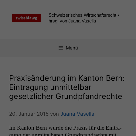
Zum
Inhalt
Schweizerisches Wirtschaftsrecht •
springen
hrsg. von Juana Vasella
Menü
Praxisänderung im Kanton Bern:
Eintragung unmittelbar
gesetzlicher Grundpfandrechte
20. Januar 2015
von
Juana Vasella
Im Kan­ton Bern wurde die Prax­is für die Ein­tra­
gung der unmit­tel­baren Grundp­fan­drechte mit