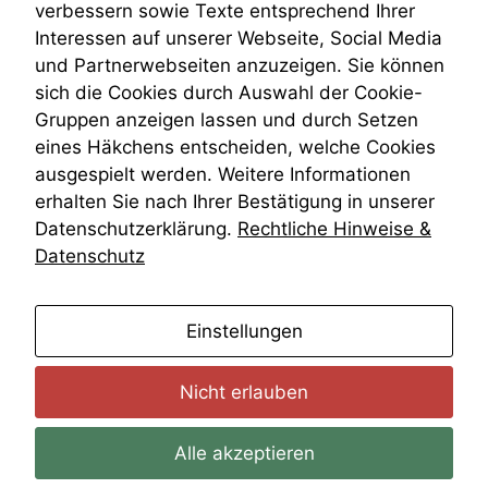
Daten auf.
verbessern sowie Texte entsprechend Ihrer
Wiederherstellungsanordnung
Interessen auf unserer Webseite, Social Media
Zivilprozessordnung
und Partnerwebseiten anzuzeigen. Sie können
ZPO
Funktionalität
sich die Cookies durch Auswahl der Cookie-
Zustellfiktion
Einige
Gruppen anzeigen lassen und durch Setzen
Zuständigkeit
Funktionen auf
dieser Website
Öffentliches Personalrecht
eines Häkchens entscheiden, welche Cookies
sind optional.
Öffentlichkeitsprinzip
ausgespielt werden. Weitere Informationen
Wenn Sie
erhalten Sie nach Ihrer Bestätigung in unserer
diese Option
Datenschutzerklärung.
Rechtliche Hinweise &
deaktivieren,
kann die
Datenschutz
Website nicht
zu 100%
funktionieren.
anmelden
Einstellungen
Marketing
Nicht erlauben
Wir speichern
anonyme Daten ab,
Alle akzeptieren
um interne
marketingtechnische