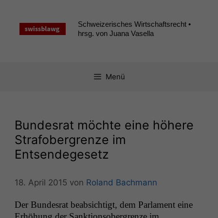
Zum
Inhalt
Schweizerisches Wirtschaftsrecht •
springen
hrsg. von Juana Vasella
Menü
Bundesrat möchte eine höhere
Strafobergrenze im
Entsendegesetz
18. April 2015
von
Roland Bachmann
Der Bun­desrat beab­sichtigt, dem Par­la­ment eine
Erhöhung der Sank­tion­sober­gren­ze im