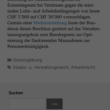
Entsendege­setz bei Ver­stössen gegen die min­i­
malen Lohn- und Arbeits­be­din­gun­gen von heute
CHF
5’000 auf
CHF
30’000 vorzuschla­gen.
Gemäss ein­er
Medi­en­mit­teilung
fasste der Bun­
desrat diesen Beschluss gestützt auf das Vernehm­
las­sungsergeb­nis zum Bun­des­ge­setz zur Opti­
mierung der flankieren­den Mass­nah­men zur
Personenfreizügigkeit.
Kategorien
Gesetzgebung
Schlagwörter
Staats- u. Verwaltungsrecht
,
Arbeitsrecht
Suchen